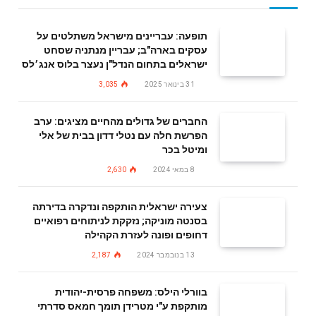
תופעה: עבריינים מישראל משתלטים על
עסקים בארה"ב; עבריין מנתניה שסחט
ישראלים בתחום הנדל"ן נעצר בלוס אנג׳לס
31 בינואר 2025
3,035
החברים של גדולים מהחיים מציגים: ערב
הפרשת חלה עם נטלי דדון בבית של אלי
ומיטל בכר
8 במאי 2024
2,630
צעירה ישראלית הותקפה ונדקרה בדירתה
בסנטה מוניקה; נזקקת לניתוחים רפואיים
דחופים ופונה לעזרת הקהילה
13 בנובמבר 2024
2,187
בוורלי הילס: משפחה פרסית-יהודית
מותקפת ע"י מטרידן תומך חמאס סדרתי