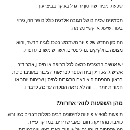
שפעת, מכיוון שחיסון זה גדל בעיקר בביצי עוף.
תסמינים שכיחים של תגובה אלרגית כוללים פריחה, גירוי
בעור, שיעול או קשיי נשימה.
החיסון החדש של פייזר משתמש בטכנולוגיה חדשה, והוא
מצופה בחלקיקים ננו-ליפטיים, אשר שימשו בתרופות.
יש אנשים המגיבים כמעט לכל תרופה או חיסון, אמר ד"ר
אשיש ג'הא, דיקן בית הספר לבריאות הציבור באוניברסיטת
בראון. המפתח הוא האם התגובות לחיסון שכיחות יותר או
חמורות יותר __ וזה לא נראה המקרה עד כה, לדבריו.
מהן השפעות לוואי אחרות?
תופעות לוואי אופייניות לחיסונים רבים כוללות דברים כמו זרוע
כואבת מהזריקה, חום וכאבי שרירים. במחקר פייזר,
המשתתפים דיווחו גם על עייפות, כאבי ראש וצמרמורות.