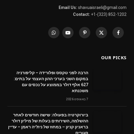
Email Us:
shavuaisraeli@gmail.com
Contact:
+1-(323) 852-1202
WhatsApp
YouTube
Pinterest
X
Facebook
(Twitter)
OUR PICKS
הרבה לפני טקסס ופלורידה – קליפורניה
במקום השני בערכי ההון העצמי על בתים:
627 אלף דולר בממוצע על נכסים עם
משכנתא
7 באוגוסט 2026
ביורוקרטיה בפעולה: שישה חודשים לאחר
ההשלמה, השירותים בעלות של מיליון דולר
בראניון קניון – במחוז של נית'יה ראמן – עדיין
סגורים