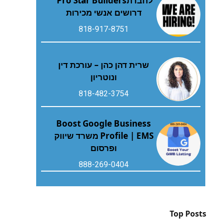
לחברת‭ ‬Pro Star Builders‭
‬דרושים‭ ‬אנשי‭ ‬מכירות
818-917-8751
שרית דהן כהן – עורכת דין
ונוטריון
818-482-3754
Boost Google Business
Profile | EMS משרד שיווק
ופרסום
888-269-0404
Top Posts