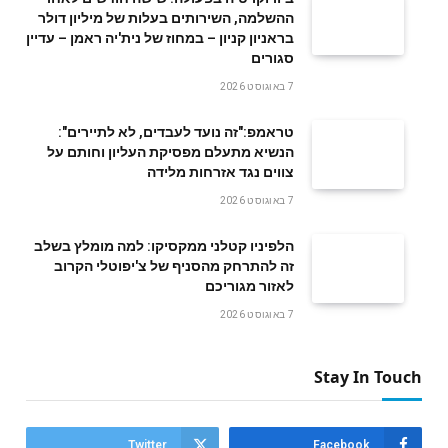
ההשלמה, השירותים בעלות של מיליון דולר
בראניון קניון – במחוז של נית'יה ראמן – עדיין
סגורים
7 באוגוסט 2026
טראמפ:"זה נועד לעבדים, לא לתיירים":
הנשיא מתעלם מפסיקת העליון וחותם על
צווים נגד אזרחות מלידה
7 באוגוסט 2026
הלפיניו קטלני ממקסיקו: למה מומלץ בשלב
זה להתרחק מהסניף של צ'יפוטלי הקרוב
לאזור מגוריכם
7 באוגוסט 2026
Stay In Touch
Twitter
Facebook