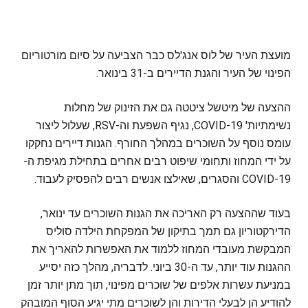
מועצת העיר של לוס אנג'לס כבר הצביעה על סיום מורטוריום
הפינוי של העיר והגנת הדיירים ב-31 בינואר.
ההצעה של מיטשל ציטטה גם את הזינוק של מחלות
נשימתיות' COVID-19, נגיף השפעת וה-RSV, שעלול ליצור
עומס נוסף על השוכרים במהלך החורף. הגנות דיירים נחקקו
על ידי המחוז ותחומי שיפוט רבים אחרים בתחילת מגיפת ה-
COVID-19 והסגרים, שאילצו אנשים רבים להפסיק לעבוד.
בעוד שההצעה רק האריכה את הגנות השוכרים עד ינואר,
הדירקטוריון גם תמך בתיקון של המפקחת הילדה סוליס
המבקשת מעובדי המחוז ללמוד את האפשרות להאריך את
ההגנות עוד יותר, עד ה-30 ביוני. לדבריה, מהלך כזה יסייע
במניעת עשרות אלפים של שוכרים מפינוי, תוך מתן יותר זמן
להודיע הן לבעלי הדירות והן לשוכרים מתי יגיע הסוף המובהק