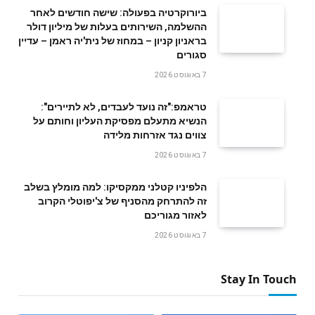
ביורוקרטיה בפעולה: שישה חודשים לאחר
ההשלמה, השירותים בעלות של מיליון דולר
בראניון קניון – במחוז של נית'יה ראמן – עדיין
סגורים
7 באוגוסט 2026
טראמפ:"זה נועד לעבדים, לא לתיירים":
הנשיא מתעלם מפסיקת העליון וחותם על
צווים נגד אזרחות מלידה
7 באוגוסט 2026
הלפיניו קטלני ממקסיקו: למה מומלץ בשלב
זה להתרחק מהסניף של צ'יפוטלי הקרוב
לאזור מגוריכם
7 באוגוסט 2026
Stay In Touch