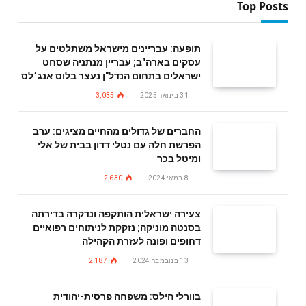
Top Posts
תופעה: עבריינים מישראל משתלטים על
עסקים בארה"ב; עבריין מנתניה שסחט
ישראלים בתחום הנדל"ן נעצר בלוס אנג׳לס
31 בינואר 2025
3,035
החברים של גדולים מהחיים מציגים: ערב
הפרשת חלה עם נטלי דדון בבית של אלי
ומיטל בכר
8 במאי 2024
2,630
צעירה ישראלית הותקפה ונדקרה בדירתה
בסנטה מוניקה; נזקקת לניתוחים רפואיים
דחופים ופונה לעזרת הקהילה
13 בנובמבר 2024
2,187
בוורלי הילס: משפחה פרסית-יהודית