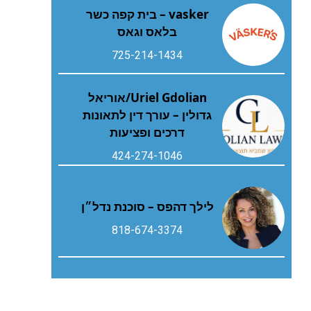
vasker – בית קפה כשר
בלאס וגאס
725-214-1434
Uriel Gdolian/אוריאל
גדולין – עורך דין לתאונות
דרכים ופציעות
424-274-1046
לילך דהפס – סוכנת נדל״ן
818-674-3374