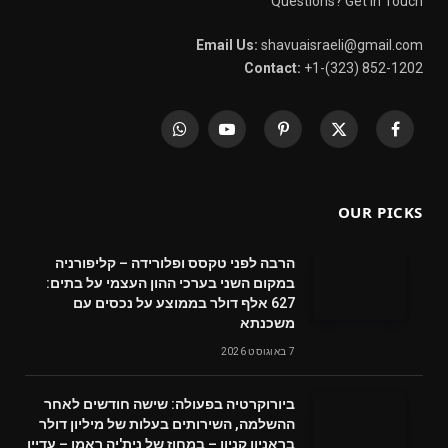
Questions? Get in Touch
Email Us:
shavuaisraeli@gmail.com
Contact:
+1-(323) 852-1202
WhatsApp
YouTube
Pinterest
X
Facebook
(Twitter)
OUR PICKS
הרבה לפני טקסס ופלורידה – קליפורניה
במקום השני בערכי ההון העצמי על בתים:
627 אלף דולר בממוצע על נכסים עם
משכנתא
7 באוגוסט 2026
ביורוקרטיה בפעולה: שישה חודשים לאחר
ההשלמה, השירותים בעלות של מיליון דולר
בראניון קניון – במחוז של נית'יה ראמן – עדיין