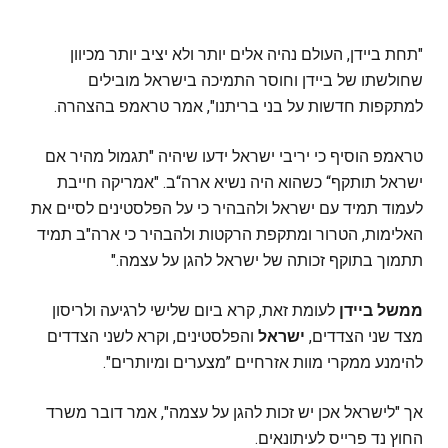
"תחת ביידן, העולם נהיה אלים יותר ולא יציב יותר מכיוון
שחולשתו של ביידן וחוסר התמיכה בישראל מובילים
למתקפות חדשות על בני בריתנו", אמר טראמפ בהצהרה.
טראמפ הוסיף כי יריבי ישראל ידעו שיהיה "תגמול מהיר אם
ישראל תותקף“ כשהוא היה נשיא ארה“ב. "אמריקה חייבת
לעמוד תמיד עם ישראל ולהבהיר כי על הפלסטינים לסיים את
האלימות, הטרור ומתקפת הרקטות ולהבהיר כי ארה"ב תמיד
תתמוך בתוקף זכותה של ישראל להגן על עצמה."
ממשל ביידן
לעומת זאת, קרא ביום שלישי לרגיעה ולריסון
מצד שני הצדדים,
ישראל
והפלסטינים, וקרא לשני הצדדים
להימנע ממקרי מוות אזרחיים ”מצערים ומיותרים".
אך "לישראל אכן יש זכות להגן על עצמה", אמר דובר משרד
החוץ נד פרייס לעיתונאים.