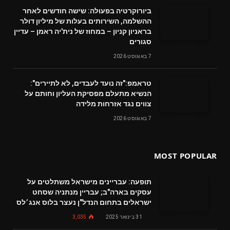
ביורוקרטיה בפעולה: שישה חודשים לאחר
ההשלמה, השירותים בעלות של מיליון דולר
בראניון קניון – במחוז של נית'יה ראמן – עדיין
סגורים
7 באוגוסט 2026
טראמפ:"זה נועד לעבדים, לא לתיירים":
הנשיא מתעלם מפסיקת העליון וחותם על
צווים נגד אזרחות מלידה
7 באוגוסט 2026
MOST POPULAR
תופעה: עבריינים מישראל משתלטים על
עסקים בארה"ב; עבריין מנתניה שסחט
ישראלים בתחום הנדל"ן נעצר בלוס אנג׳לס
31 בינואר 2025
3,035