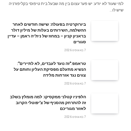
למי שעוד לא יודע: יש פער עצום בין מה שבעל בית טיפוסי בקליפורניה
שיש לו…
ביורוקרטיה בפעולה: שישה חודשים לאחר
ההשלמה, השירותים בעלות של מיליון דולר
בראניון קניון – במחוז של נית'יה ראמן – עדיין
סגורים
7 באוגוסט 2026
טראמפ:"זה נועד לעבדים, לא לתיירים":
הנשיא מתעלם מפסיקת העליון וחותם על
צווים נגד אזרחות מלידה
7 באוגוסט 2026
הלפיניו קטלני ממקסיקו: למה מומלץ בשלב
זה להתרחק מהסניף של צ'יפוטלי הקרוב
לאזור מגוריכם
7 באוגוסט 2026