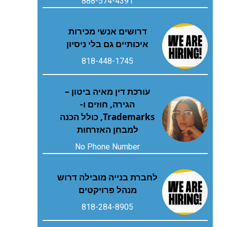
888-574-4391
דרושים אנשי מכירות
איכותיים גם בלי ניסיון
818-448-1745
עורכת דין מאיה ביטון –
הגירה, חוזים ו-
Trademarks, כולל הכנה
למבחן האזרחות
No Phone Number
לחברת בנייה מובילה דרוש
מנהל פרויקטים
818-284-8905