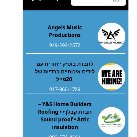
Angels Music
Productions
949-394-2572
‬20‭ ‬מייל
917-860-1729
Y&S Home Builders –
חברת קבלן • Roofing •
Sound proof • Attic
insulation