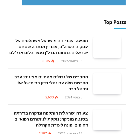
Top Posts
תופעה: עבריינים מישראל משתלטים על
עסקים בארה"ב; עבריין מנתניה שסחט
ישראלים בתחום הנדל"ן נעצר בלוס אנג׳לס
31 בינואר 2025
3,035
החברים של גדולים מהחיים מציגים: ערב
הפרשת חלה עם נטלי דדון בבית של אלי
ומיטל בכר
8 במאי 2024
2,630
צעירה ישראלית הותקפה ונדקרה בדירתה
בסנטה מוניקה; נזקקת לניתוחים רפואיים
דחופים ופונה לעזרת הקהילה
13 בנובמבר 2024
2,187