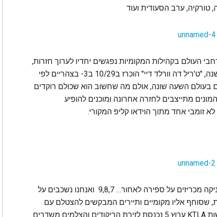
י העולם בקהילות המקומיות נפגשים יחדיו לערוך חזרות,
וללמוד את הכוריאוגרפיה לריקוד כהכנה לארוע. השנה, "ט'ריל דה וורלד דיי" הוכרז ב10/29 ב3- בצהריים לפי
ים בעולם השעה שונה, אולם מה שחשוב הוא שכולם רוקדים
 המונים מתייצבים לחזרה אחרונה ומוכנים להופיע
א זומבי אחד מתוך הוידאו קליפ המקורי.
10 שניות לפני השעה 3:00 בצהרי היום בסנטה מוניקה מכריזים על ספירה לאחור… 9,8,7 ואנחנו נשכבים על
ומבי שמתחיל להתעורר לריקוד של 6 דקות, שסוחף אליו מקומיים ותיירים המבקשים להצטלם עם
הזומביים כמזכרת מהארוע. ניידת השידור של חדשות ‪KTLA‬ ערוץ 5 נכנסת לזירת הריקודים והצלמים משדרים