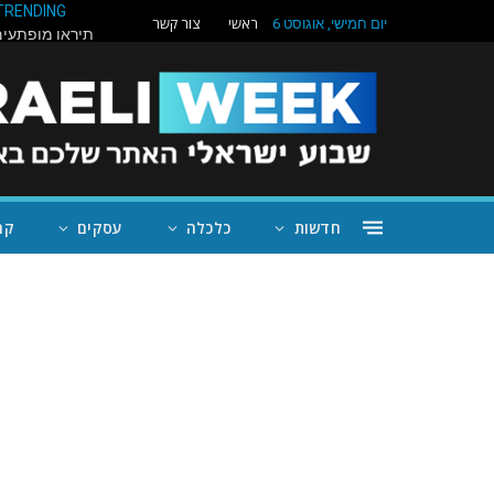
TRENDING
ראשי
צור קשר
יום חמישי, אוגוסט 6
חדשות
כלכלה
עסקים
קה