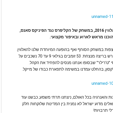
הופעה בסטייפלס סנטר שהתקיימה בערב האלווין 2016, במשחק של הקליפרס נגד הפיניקס סאנס,
כנו מראש לארוע ובאיפור מקצועי.
 כ-20 אלף איש הגיעו לצפות במשחק הסוחף ואף בהופעה המיוחדת שלנו להאלווין.
בזמן המחצית אנחנו יורדים למנהרות, נכנסים למגרש בריצה מנצחת. 53 זומבים בגילאי 9 עד 70 נשכבים על
 "ט'רילר" שבסופו אנחנו מנסים להפחיד את הקהל.
קסון, בהחלט עמדנו במשימה לתפארת כבודו של מייקל.
ההתלהבות והאנרגיה בכל האולם, ניצחנו תרתי משמע; כבשנו עוד
ואלים מדוע ישראל לא נמנית בין המדינות שלוקחות חלק
י תרבויות!