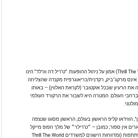
הפעם, הארגון העולמי ״לרגש את העולם״ ( ‪Thrill The World‬) אמון על ניהול ההופעות. "ט'ריל דה וורלד" הינו
דירקטורית בפועל אינס מרקג׳ביק, רקדנית/כריאוגרפית מקנדה שהצליחה
את הרעיון שבכל אוקטובר (לקראת האלווין) – באותו
 ברחבי העולם. המטרה היא לשבור את הרקורד העולמי
לטני.
", הווידאו קליפ הראשון בעולם, הראשון מסוגו שנצפה
 תארים אין ספור; כמובן – ״ט'רילר״ של מלך הפופ מייקל
ג'קסון! ‪Thrill The World הינו ארגון חובק עולם. מעל 100 מדינות משתתפות (ומדווחות הישגים למשרדים