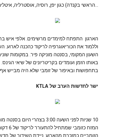
הראשי בקנדה) כגון יפן, רוסיה, אוסטרליה, איטליה, טורקיה, ערב הסעודית ועוד…
הארגון התפתח למימדים מרשימים. אלפי איש ברחב
השעון המקומי, בסנטה מוניקה פיר. במקומות שונ
באותו הזמן ועומדים בקריטריונים של שיאי הגינס.
בתחפושות ובאיפור של זומבי שלא היה מבייש אף ל
ישר לחדשות הערב של KTLA
המזח כז