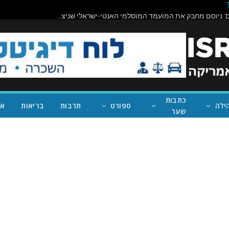
תיראו מופתעים: ניוסם מחבק את המועמד המוסלמי האנטי-ישראלי שניצח במישיגן; ככה נעצור את טראמפ
כתבות
ילה
ספורט
תרבות
בריאות
אי
שער