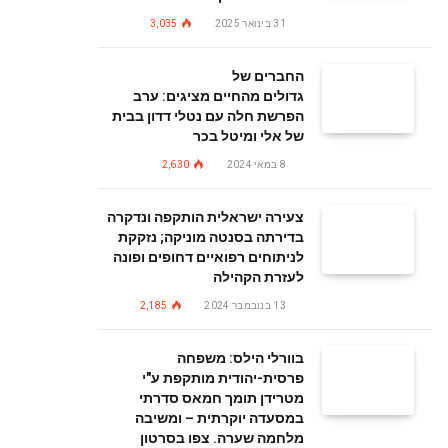
31 בינואר 2025
3,035
החברים של
גדולים מהחיים מציגים: ערב
הפרשת חלה עם נטלי דדון בבית
של אלי ומיטל בכר
8 במאי 2024
2,630
צעירה ישראלית הותקפה ונדקרה
בדירתה בסנטה מוניקה; נזקקת
לניתוחים רפואיים דחופים ופונה
לעזרת הקהילה
13 בנובמבר 2024
2,185
בוורלי הילס: משפחה
פרסית-יהודית מותקפת ע"י
מטרידן תומך חמאס סדרתי
במסעדה יוקרתית – ומשיבה
מלחמה שערה. צפו בסרטון