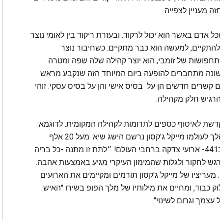
ה מעניין לצפייה.
ל אדם באשר הוא יכול לרקוד. ובעזרת ריקוד בין לאומי נוצר
ול להתקיים, למעשה הוא כבר מתקיים. כשחיבור נוצר
 ותחפושות של זומבי, הוא יוצר קהילה שלה שפה ומטרה
 שונה מתחברים להופעה ביום המיוחד הזה שנקבע מראש
 קשרים חדשים הן על בסיס אישי והן על בסיס עסקי. זוהי
רגיש חלק מקהילה.
דשת לאיסוף כספים לתרומות לקהילה המקומית. לדוגמא:
בשנת 2009 (כשהמיזם עוד בחיתוליו ) השנה בה הלך לעולמו מייקל ג'קסון נרשם הישג שיא: מעל 20 אלף
רקדנים/זומבים הצליחו לאסוף כ- 100 אלף דולר ב441- ארועי צדקה ברחבי העולם! ״לתת זו מתנה -כל בריה
רגש לחקור ולגלות שהמימון העיקרי מגיע באמצעות אהבה.
עריציו של מייקל ג'קסון תורמים ומקיימים את הארועים
ק כבוד, ומחיים את מילותיו של מלך הפופ בשירו "האיש
עצמך וגרום לשינוי".