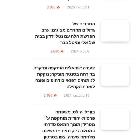
31 בינואר 2025
3,035
החברים של
גדולים מהחיים מציגים: ערב
הפרשת חלה עם נטלי דדון בבית
של אלי ומיטל בכר
8 במאי 2024
2,630
צעירה ישראלית הותקפה ונדקרה
בדירתה בסנטה מוניקה; נזקקת
לניתוחים רפואיים דחופים ופונה
לעזרת הקהילה
13 בנובמבר 2024
2,186
בוורלי הילס: משפחה
פרסית-יהודית מותקפת ע"י
מטרידן תומך חמאס סדרתי
במסעדה יוקרתית – ומשיבה
מלחמה שערה. צפו בסרטון