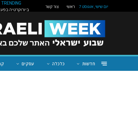
TRENDING
ראשי
צור קשר
יום שישי, אוגוסט 7
חדשות
כלכלה
עסקים
קה