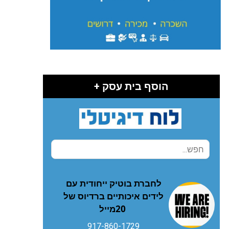
הוסף בית עסק +
‬20‭ ‬מייל
917-860-1729