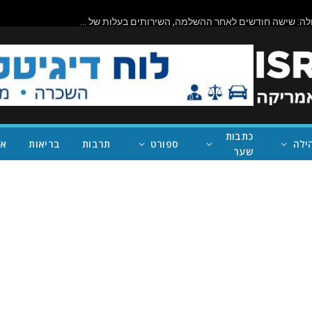
ביורוקרטיה בפעולה: שישה חודשים לאחר ההשלמה, השירותים בעלות של מיליון דולר בראניון קניון – במחוז של נית'יה ראמן – עדיין סגורים
כתבות
ילה
ספורט
תרבות
בריאות
אי
שער