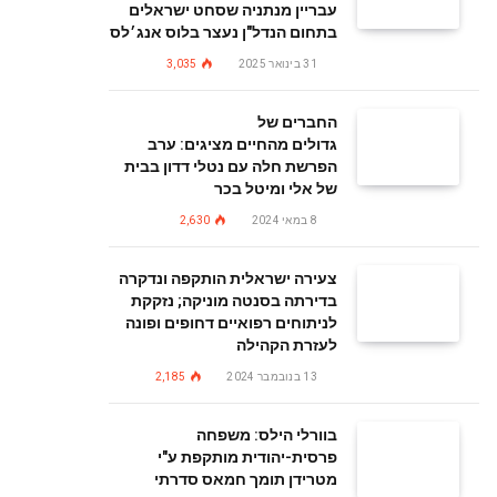
עבריין מנתניה שסחט ישראלים
בתחום הנדל"ן נעצר בלוס אנג׳לס
31 בינואר 2025
3,035
החברים של
גדולים מהחיים מציגים: ערב
הפרשת חלה עם נטלי דדון בבית
של אלי ומיטל בכר
8 במאי 2024
2,630
צעירה ישראלית הותקפה ונדקרה
בדירתה בסנטה מוניקה; נזקקת
לניתוחים רפואיים דחופים ופונה
לעזרת הקהילה
13 בנובמבר 2024
2,185
בוורלי הילס: משפחה
פרסית-יהודית מותקפת ע"י
מטרידן תומך חמאס סדרתי