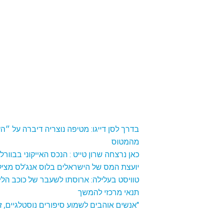
בדרך לסן דייגו: מטיפה נוצריה דיברה על ״
מהמטוס
כאן‭ ‬נרצחה‭ ‬שרון‭ ‬טייט‭: ‬ הנכס‭ ‬האייקוני‭ ‬בבוורלי‭ ‬הילס‭ ‬מוצע‭ ‬למכירה‭ ‬תמורת‭ ‬45‭ ‬מיליון‭ ‬דולר
יועצת‭ ‬המס‭ ‬של‭ ‬הישראלים‭ ‬בלוס‭ ‬אנג’לס‭ ‬מצילה‭ ‬משפחות‭ ‬ועסקים‭ ‬מהסתבכויות‭ ‬מול‭ ‬ה- IRS
טוויסט בעלילה: ארוסתו לשעבר של כוכב הל
תנאי מרכזי להמשך
"אנשים אוהבים לשמוע סיפורים נוסטלגיים, ז