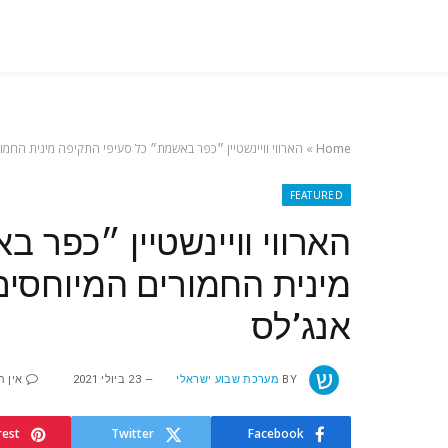
Home
»
הארווי וויינשטיין ״כפר באשמת״ כל סעיפי התקיפה מינית החמו
FEATURED
הארווי וויינשטיין ״כפר 
מינית החמורים המיוחסי
אנג’לס
BY
מערכת שבוע ישראלי
23 ביולי 2021
אין ת
rest
Twitter
Facebook