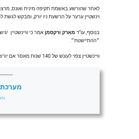
וינשטיין ערער על הרשעת ניו יורק, ומבקש לגשת 
בנוסף, עו“ד
מארק ורקסמן
אמר כי וויינשטיין יג
״ההתיישנות״.
וויינשטיין צפוי לעונש של 140 שנות מאסר אם יורשע בכל האשמות בלוס אנג'לס.
מערכת 
sts