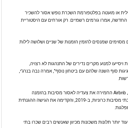
לית או מועטה בפלטפורמת השכרת נופש אסור להשכיר
חדשה, אמרו גורמים רשמיים. רק אורחים עם היסטוריית
 אורחים מסוימים שמנסים להזמין הזמנות של שניים ושלושה לילות
ת ויסייעו למנוע מקרים נדירים של התנהגות לא רצויה,
יגות סוף השנה שלהם עם ביטחון נוסף", אמרה נבה בנרג'י,
לאחר שנים של תלונות מבעלי בתים ופקידי עירייה, Airbnb החמירה את צעדיה לאסור מסיבות בהזמנה
פתוחה, כמו אלה שפורסמו ברשתות החברתיות ובתי מסיבות כרוניות, ב-2019, והקדימה את הגישה ההגנתית
פלגות.
וד יותר תלונות משכונות מכיוון שאנשים רבים שכרו בתי