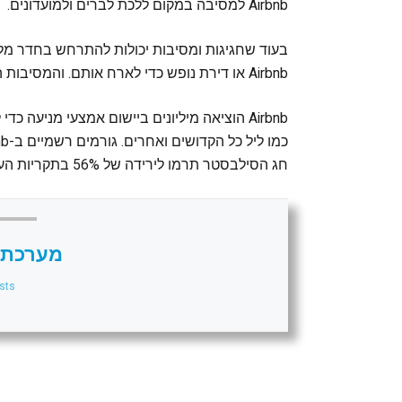
Airbnb למסיבה במקום ללכת לברים ולמועדונים.
בעוד שחגיגות ומסיבות יכולות להתרחש בחדר מלון
Airbnb או דירת נופש כדי לארח אותם. והמסיבות האלה לפעמים יכולות להיות קדחתניות ולהוביל לאלימות.
Airbnb הוציאה מיליונים ביישום אמצעי מניעה
חג הסילבסטר תרמו לירידה של 56% בתקריות העולמית משנה לשנה.
מערכת 
sts