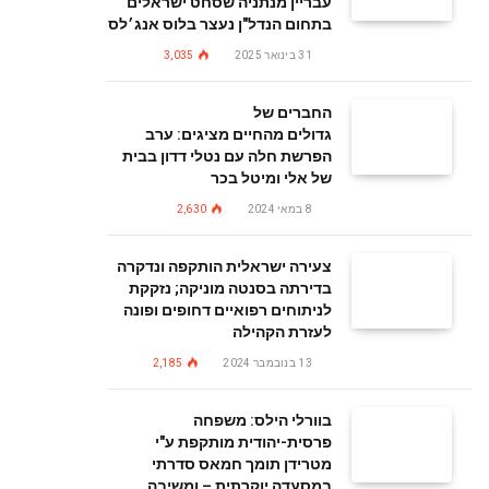
עבריין מנתניה שסחט ישראלים
בתחום הנדל"ן נעצר בלוס אנג׳לס
31 בינואר 2025
3,035
החברים של
גדולים מהחיים מציגים: ערב
הפרשת חלה עם נטלי דדון בבית
של אלי ומיטל בכר
8 במאי 2024
2,630
צעירה ישראלית הותקפה ונדקרה
בדירתה בסנטה מוניקה; נזקקת
לניתוחים רפואיים דחופים ופונה
לעזרת הקהילה
13 בנובמבר 2024
2,185
בוורלי הילס: משפחה
פרסית-יהודית מותקפת ע"י
מטרידן תומך חמאס סדרתי
במסעדה יוקרתית – ומשיבה