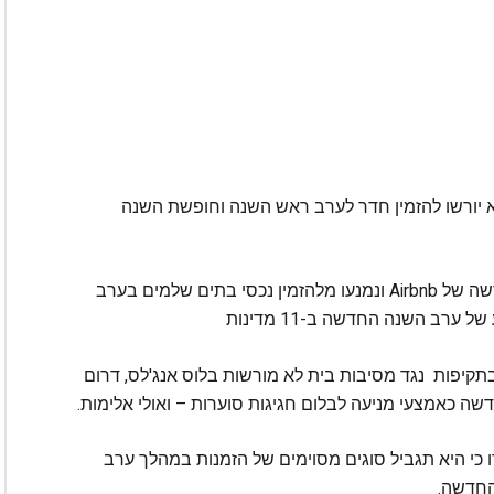
א יורשו להזמין חדר לערב ראש השנה וחופשת השנה
בלוס אנג'לס, יותר מ-2,900 סבלו מהמדיניות החדשה של Airbnb ונמנעו מלהזמין נכסי בתים שלמים בערב
רב השנה החדשה ב-11 מדינות
דיעה כי היא תפעל בתקיפות נגד מסיבות בית לא מורשות בלוס אנג'לס, דרום
ה כאמצעי מניעה לבלום חגיגות סוערות – ואולי אלימות.
י היא תגביל סוגים מסוימים של הזמנות במהלך ערב
החדשה.