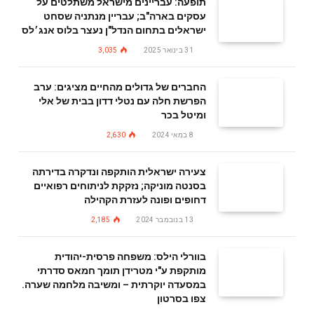
תופעה: עבריינים מישראל משתלטים על
עסקים בארה"ב; עבריין מנתניה שסחט
ישראלים בתחום הנדל"ן נעצר בלוס אנג׳לס
31 בינואר 2025
3,035
החברים של גדולים מהחיים מציגים: ערב
הפרשת חלה עם נטלי דדון בבית של אלי
ומיטל בכר
8 במאי 2024
2,630
צעירה ישראלית הותקפה ונדקרה בדירתה
בסנטה מוניקה; נזקקת לניתוחים רפואיים
דחופים ופונה לעזרת הקהילה
13 בנובמבר 2024
2,185
בוורלי הילס: משפחה פרסית-יהודית
מותקפת ע"י מטרידן תומך חמאס סדרתי
במסעדה יוקרתית – ומשיבה מלחמה שערה.
צפו בסרטון