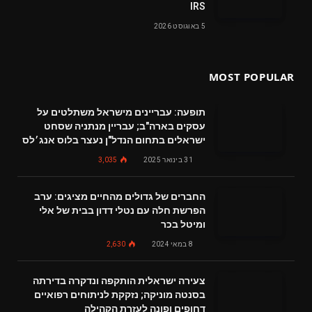
IRS
5 באוגוסט 2026
MOST POPULAR
תופעה: עבריינים מישראל משתלטים על
עסקים בארה"ב; עבריין מנתניה שסחט
ישראלים בתחום הנדל"ן נעצר בלוס אנג׳לס
31 בינואר 2025
3,035
החברים של גדולים מהחיים מציגים: ערב
הפרשת חלה עם נטלי דדון בבית של אלי
ומיטל בכר
8 במאי 2024
2,630
צעירה ישראלית הותקפה ונדקרה בדירתה
בסנטה מוניקה; נזקקת לניתוחים רפואיים
דחופים ופונה לעזרת הקהילה