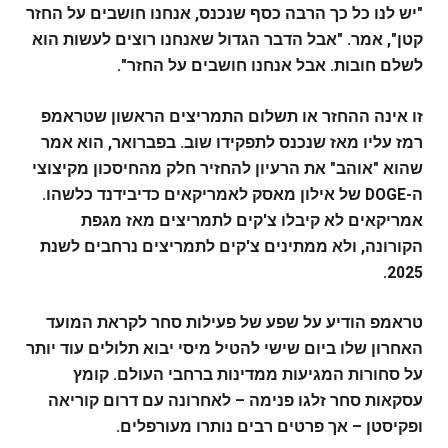
"יש לנו כל כך הרבה כסף שנכנס, אנחנו חושבים על החזר
קטן", אמר. "אבל הדבר הגדול שאנחנו רוצים לעשות הוא
לשלם חובות. אבל אנחנו חושבים על החזר".
זו אינה ההחזר או תשלום התמריצים הראשון שטראמפ
רמז עליו מאז שנכנס לתפקידו שוב. בפברואר, הוא אמר
שהוא "אוהב" את הרעיון להחזיר חלק מהחיסכון מקיצוצי
ה-DOGE של אילון מאסק לאמריקאים כדיבידנד כלשהו.
אמריקאים לא קיבלו צ'קים לתמריצים מאז מגפת
הקורונה, ולא ממתינים צ'קים לתמריצים נרחבים לשנת
2025.
טראמפ הודיע על שפע של פעילות סחר לקראת המועד
האחרון שלו ביום שישי להטיל מיסי יבוא תלולים עוד יותר
על סחורות המגיעות ממדינות ברחבי העולם. קומץ
עסקאות סחר זלגו פנימה – לאחרונה עם דרום קוריאה
ופקיסטן – אך פרטים רבים נותרו מעורפלים.