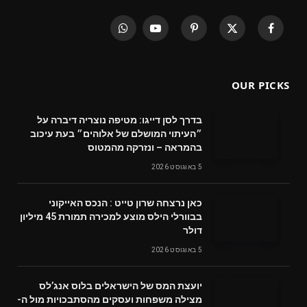
WhatsApp
YouTube
Pinterest
X
Facebook
(Twitter)
OUR PICKS
בדרך לסן דייגו: מטיפה נוצריה דיברה על
״העיתוי המושלם של אלוהים״ בעת עיכוב
בהמראה – ונזרקה מהמטוס
5 באוגוסט 2026
‬דולר
5 באוגוסט 2026
‬מצילה‭ ‬משפחות‭ ‬ועסקים‭ ‬מהסתבכויות‭ ‬מול‭ ‬ה-