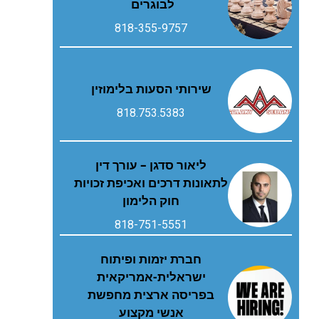
לבוגרים
818-355-9757
שירותי הסעות בלימוזין
818.753.5383
ליאור סדגן – עורך דין
לתאונות דרכים ואכיפת זכויות
חוק הלימון
818-751-5551
חברת יזמות ופיתוח
ישראלית-אמריקאית
בפריסה ארצית מחפשת
אנשי מקצוע