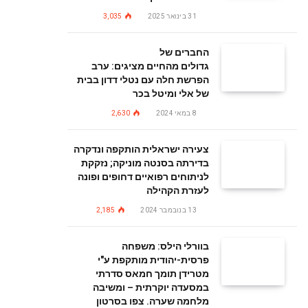
31 בינואר 2025
3,035
החברים של
גדולים מהחיים מציגים: ערב
הפרשת חלה עם נטלי דדון בבית
של אלי ומיטל בכר
8 במאי 2024
2,630
צעירה ישראלית הותקפה ונדקרה
בדירתה בסנטה מוניקה; נזקקת
לניתוחים רפואיים דחופים ופונה
לעזרת הקהילה
13 בנובמבר 2024
2,185
בוורלי הילס: משפחה
פרסית-יהודית מותקפת ע"י
מטרידן תומך חמאס סדרתי
במסעדה יוקרתית – ומשיבה
מלחמה שערה. צפו בסרטון