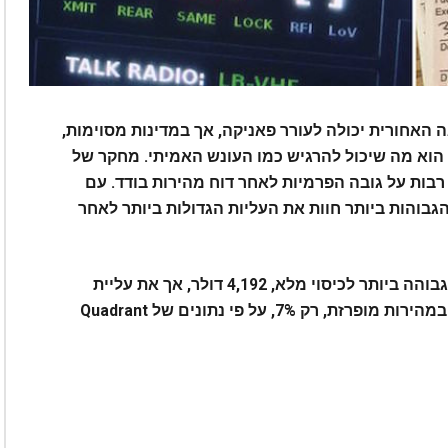
האחורית יכולה לעורר פאניקה, אך במדינות מסוימות,
הוא מה שיכול להרגיש כמו העונש האמיתי. מחקר של
פיע רבות על גובה הפרמיות לאחר דוח מהירות בודד. עם
גבוהות ביותר חוות את העליות הגדולות ביותר לאחר
לדוגמה, לניו יורק יש את הפרמיה הממוצעת הגבוהה ביותר לכיסוי מלא, 4,192 דולר, אך את עליית
התעריף הנמוכה ביותר לאחר הרשעה בנהיגה במהירות מופרזת, רק 7%, על פי נתונים של Quadrant