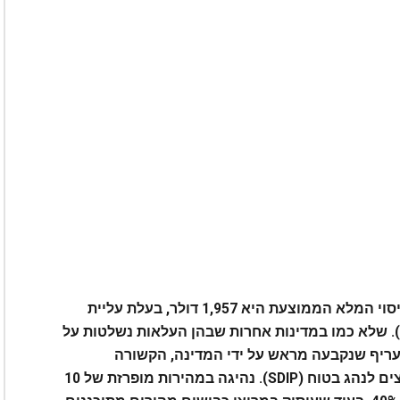
המחקר מצא כי צפון קרוליינה, שם פרמיית הכיסוי המלא הממוצעת היא 1,957 דולר, בעלת עליית
התעריף הגבוהה ביותר לאחר טיקט אחד (49%). שלא כמו במדינות אחרות שבהן העלאות נשלטות על
 תעריף שנקבעה מראש על ידי המדינה, הקשורה
להרשעות מהירות שונות כחלק מתוכנית תמריצים לנהג בטוח (SDIP). נהיגה במהירות מופרזת של 10