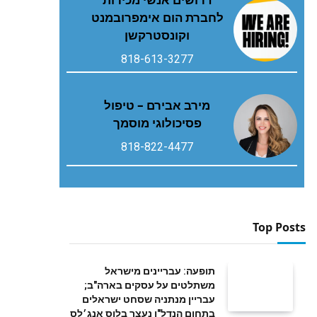
לחברת הום אימפרובמנט
וקונסטרקשן
818-613-3277
מירב אבירם – טיפול
פסיכולוגי מוסמך
818-822-4477
Top Posts
תופעה: עבריינים מישראל
משתלטים על עסקים בארה"ב;
עבריין מנתניה שסחט ישראלים
בתחום הנדל"ן נעצר בלוס אנג׳לס