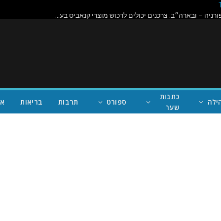
לראשונה בקליפורניה – ובארה״ב: צרכנים יכולים לרכוש מוצרי קנאביס בעמדות השירות העצמי בטכנולוגיה חדשה
כתבות
ילה
ספורט
תרבות
בריאות
אי
שער