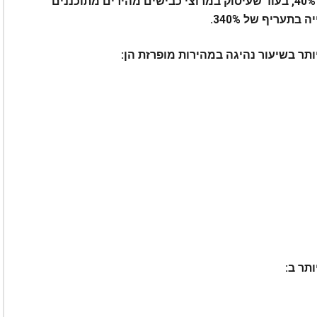
מייל לשעה או פחות תביא לעלייה בתעריף של 40%, בעוד שעיסוק במרוצי כבישים מהירים מתוכננים
תר ב: