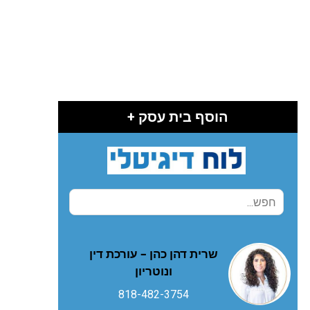
הוסף בית עסק +
שרית דהן כהן – עורכת דין
ונוטריון
818-482-3754