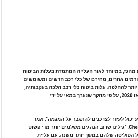
 מהגז, במיוחד לאור העלייה המתמדת בעלות הביטוח
רמים אחרים, מחירם של כלי רכב חדשים ומשומשים
ותר להחלפה. עלות ביטוח כלי רכב הלכה בעקבותיה,
כאשר פרמיות ממוצעות קפצו ביותר מ-20% מאז 2020, על פי מחקר שנערך במאי על ידי
דע יכול לעזור לצרכנים להתגבר על המגמה", אמר
פאוסטו בוכלי, מייסד ונשיא CheapInsurance.com. "גילינו שרוב הנהגים משלמים יותר מדי פשוט
הפוליסה שלהם במשך יותר משנה. עם עליית