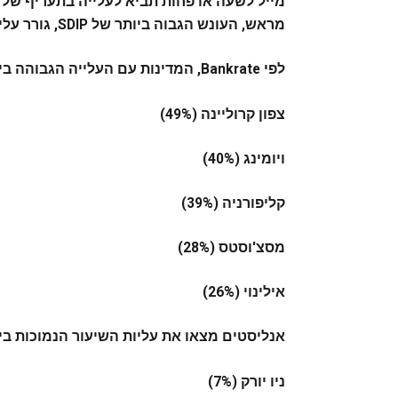
מראש, העונש הגבוה ביותר של SDIP, גורר עלייה בתעריף של 340%.
לפי Bankrate, המדינות עם העלייה הגבוהה ביותר בשיעור נהיגה במהירות מופרזת הן:
צפון קרוליינה (49%)
ויומינג (40%)
קליפורניה (39%)
מסצ'וסטס (28%)
אילינוי (26%)
אנליסטים מצאו את עליות השיעור הנמוכות ביו
ניו יורק (7%)