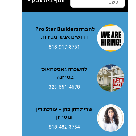
הוסף בית עסק +
לחברת‭ ‬Pro Star Builders‭
‬דרושים‭ ‬אנשי‭ ‬מכירות
818-917-8751
להשכרה גאסטהאוס
בטרזנה
323-651-4678
שרית דהן כהן – עורכת דין
ונוטריון
818-482-3754