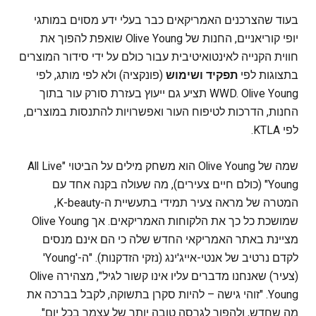
בעוד שהצרכנים האמריקאים כבר בעלי ידע מסוים במותגי
יופי קוריאניים, החנות של Olive Young שואפת להפוך את
חווית הקנייה לאינטואיטיבית עבור כולם על ידי סידור המוצרים
בתצוגות לפי
תפקיד ושימוש
(פונקציה) ולא לפי מותג, לפי
WWD. Olive Young תציע גם ייעוץ בעזרת סורק עור בתוך
החנות, הדרכות לטיפוח העור ואפשרויות להתנסות במוצרים,
לפי KTLA.
שמה של Olive Young הוא משחק מילים על הביטוי "All Live
Young" (כולם חיים צעירים), מה שעולה בקנה אחד עם
המטרה של מראה צעיר תמידי בתעשיית ה-K-beauty,
שמושכת כל כך את הלקוחות האמריקאים. אך Olive Young
מציינת באתר האמריקאי החדש שלה כי הם אינם מנסים
לקדם נרטיב של אנטי-אייג'ינג (נזקי הזדקנות). "ה-'Young'
(צעיר) שאנחנו מדברים עליו אינו קשור לגיל", מצהירה Olive
Young. "זוהי גישה – להיות סקרן בתשוקה, לקבל בברכה את
מה שחדש, ולהפוך לגרסה טובה יותר של עצמך בכל יום".