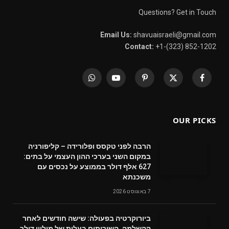
Questions? Get in Touch
Email Us:
shavuaisraeli@gmail.com
Contact:
+1-(323) 852-1202
WhatsApp
YouTube
Pinterest
X
Facebook
(Twitter)
OUR PICKS
הרבה לפני טקסס ופלורידה – קליפורניה
במקום השני בערכי ההון העצמי על בתים:
627 אלף דולר בממוצע על נכסים עם
משכנתא
7 באוגוסט 2026
ביורוקרטיה בפעולה: שישה חודשים לאחר
ההשלמה, השירותים בעלות של מיליון דולר