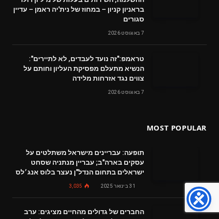
בראניון קניון – במחוז של נית'יה ראמן – עדיין
סגורים
7 באוגוסט 2026
טראמפ:"זה נועד לעבדים, לא לתיירים":
הנשיא מתעלם מפסיקת העליון וחותם על
צווים נגד אזרחות מלידה
7 באוגוסט 2026
MOST POPULAR
תופעה: עבריינים מישראל משתלטים על
עסקים בארה"ב; עבריין מנתניה שסחט
ישראלים בתחום הנדל"ן נעצר בלוס אנג׳לס
31 בינואר 2025
3,035
החברים של גדולים מהחיים מציגים: ערב