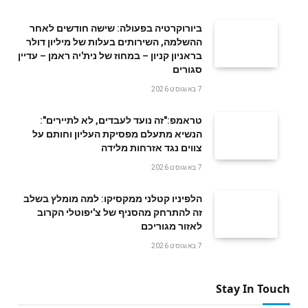
ביורוקרטיה בפעולה: שישה חודשים לאחר
ההשלמה, השירותים בעלות של מיליון דולר
בראניון קניון – במחוז של נית'יה ראמן – עדיין
סגורים
7 באוגוסט 2026
טראמפ:"זה נועד לעבדים, לא לתיירים":
הנשיא מתעלם מפסיקת העליון וחותם על
צווים נגד אזרחות מלידה
7 באוגוסט 2026
הלפיניו קטלני ממקסיקו: למה מומלץ בשלב
זה להתרחק מהסניף של צ'יפוטלי הקרוב
לאזור מגוריכם
7 באוגוסט 2026
Stay In Touch