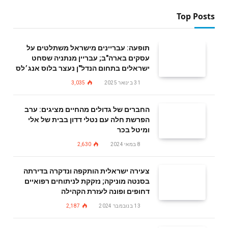
Top Posts
תופעה: עבריינים מישראל משתלטים על
עסקים בארה"ב; עבריין מנתניה שסחט
ישראלים בתחום הנדל"ן נעצר בלוס אנג׳לס
31 בינואר 2025
3,035
החברים של גדולים מהחיים מציגים: ערב
הפרשת חלה עם נטלי דדון בבית של אלי
ומיטל בכר
8 במאי 2024
2,630
צעירה ישראלית הותקפה ונדקרה בדירתה
בסנטה מוניקה; נזקקת לניתוחים רפואיים
דחופים ופונה לעזרת הקהילה
13 בנובמבר 2024
2,187