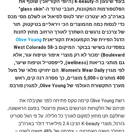
בעוד שיגעון ה-K-beauty (היופי הקוריאני) שוטף את
הפלטפורמות המקוונות, חובבי טרנד ה-"glass skin"
בארה"ב לא יצטרכו יותר לטוס לסיאול או לשלם מסי מכס
כדי לנסות כמה מהמוצרים הכי ויראליים בטיקטוק. תור
של צרכנים נרגשים השתרך לאורך הרחוב מחוץ לחנות
הדגל הפיזית של הקמעונאית הקוריאנית
Olive Young
בפסדינה בשישי בבוקר. המיקום ב-58 West Colorado
Boulevard) ימכור לא רק מוצרי איפור וטיפוח עור, אלא
גם מותגי בריאות (wellness), לייפסטייל וטיפוח שיער,
לפי מגזין Women’s Wear Daily. הם יחזיקו מלאי של מעל
400 מותגים ו-5,000 מוצרים, כך מסרה רנה קים, ראש
מערך התקשורת העולמי של Olive Young, למגזין פורבס.
רשת Olive Young קיימה טקס פתיחה לפני שקיבלה את
פניהם של הלקוחות הנרגשים באופן פרונטלי בפעם הראשונה,
שחלקם חנו מחוץ למקום לאורך כל הלילה. על פי הוול סטריט
ג'ורנל, מוצרי K-beauty הניבו 2.4 מיליארד דולר בארה"ב
במהלך השנה האחרונה – צמיחה של 48% משנה לשנה –