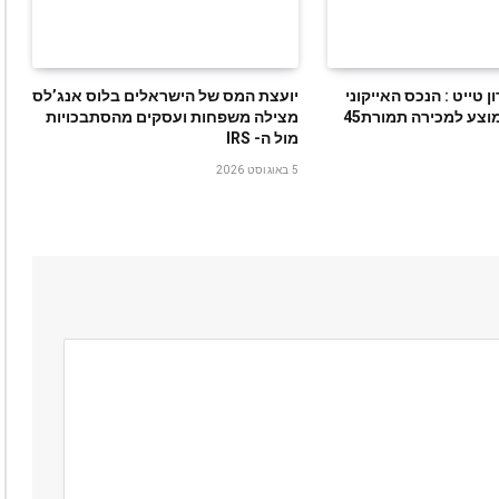
‬בבוורלי‭ ‬הילס‭ ‬מוצע‭ ‬למכירה‭ ‬תמורת‭ ‬45‭
‬מול‭ ‬ה- IRS
5 באוגוסט 2026