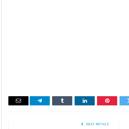
Email
Telegram
Tumblr
LinkedIn
Pinterest
Twitte
NEXT ARTICLE