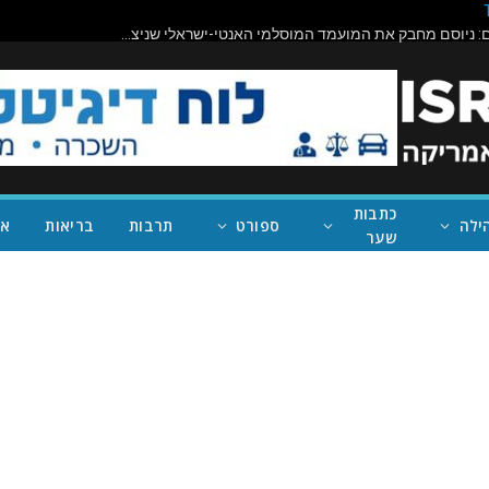
תיראו מופתעים: ניוסם מחבק את המועמד המוסלמי האנטי-ישראלי שניצח במישיגן; ככה נעצור את טראמפ
כתבות
ילה
ספורט
תרבות
בריאות
אי
שער