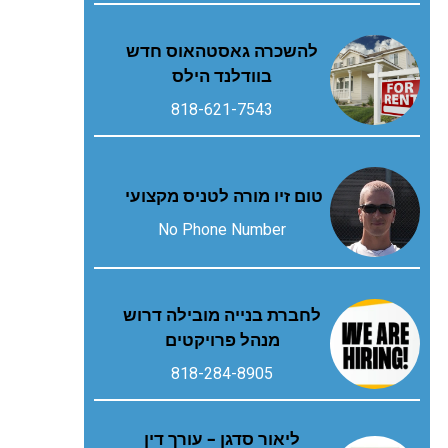
להשכרה גאסטהאוס חדש
בוודלנד הילס
818-621-7543
טום זיו מורה לטניס מקצועי
No Phone Number
לחברת בנייה מובילה דרוש
מנהל פרויקטים
818-284-8905
ליאור סדגן – עורך דין