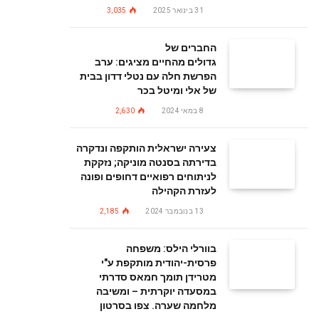
31 בינואר 2025
3,035
החברים של
גדולים מהחיים מציגים: ערב
הפרשת חלה עם נטלי דדון בבית
של אלי ומיטל בכר
8 במאי 2024
2,630
צעירה ישראלית הותקפה ונדקרה
בדירתה בסנטה מוניקה; נזקקת
לניתוחים רפואיים דחופים ופונה
לעזרת הקהילה
13 בנובמבר 2024
2,185
בוורלי הילס: משפחה
פרסית-יהודית מותקפת ע"י
מטרידן תומך חמאס סדרתי
במסעדה יוקרתית – ומשיבה
מלחמה שערה. צפו בסרטון