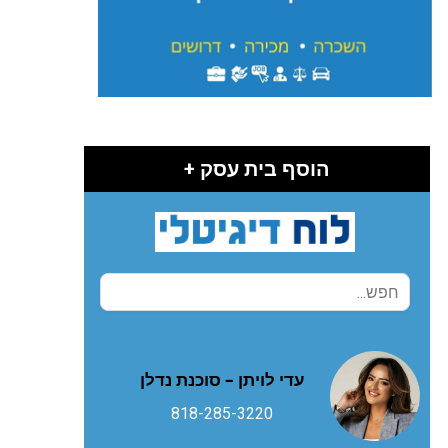
הוסף בית עסק +
עדי לויתן – סוכנת נדלן
818-285-3220