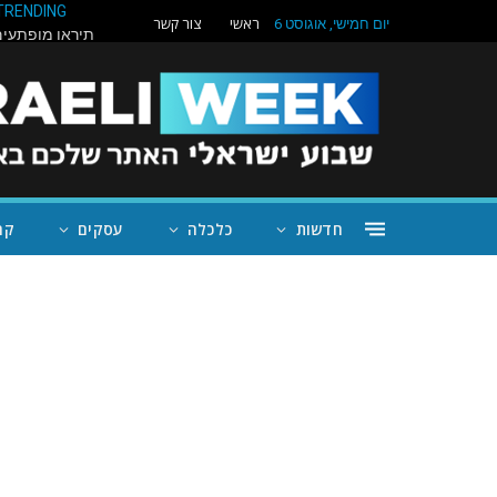
TRENDING
ראשי
צור קשר
יום חמישי, אוגוסט 6
חדשות
כלכלה
עסקים
קה