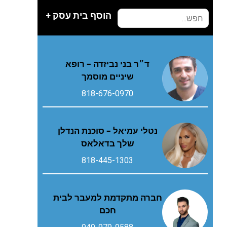
הוסף בית עסק +
ד״ר בני נביזדה – רופא
שיניים מוסמך
818-676-0970
נטלי עמיאל – סוכנת הנדלן
שלך בדאלאס
818-445-1303
חברה מתקדמת למעבר לבית
חכם