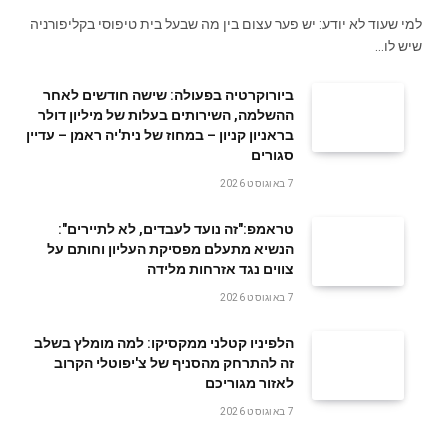
למי שעוד לא יודע: יש פער עצום בין מה שבעל בית טיפוסי בקליפורניה
שיש לו…
ביורוקרטיה בפעולה: שישה חודשים לאחר
ההשלמה, השירותים בעלות של מיליון דולר
בראניון קניון – במחוז של נית'יה ראמן – עדיין
סגורים
7 באוגוסט 2026
טראמפ:"זה נועד לעבדים, לא לתיירים":
הנשיא מתעלם מפסיקת העליון וחותם על
צווים נגד אזרחות מלידה
7 באוגוסט 2026
הלפיניו קטלני ממקסיקו: למה מומלץ בשלב
זה להתרחק מהסניף של צ'יפוטלי הקרוב
לאזור מגוריכם
7 באוגוסט 2026