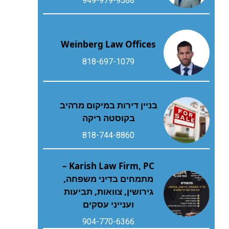
949-979-9588
Weinberg Law Offices
818-697-1079
בניין דירות במיקום מרהיב
בקוסטה ריקה
818-744-8860
Karish Law Firm, PC –
מתמחים בדיני משפחה,
גירושין, צוואות, תביעות
וענייני עסקים
904-770-6366