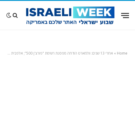
Home
»
אחרי 13 שנים: וולמארט הודחה מפסגת רשימת "פורצ'ן 500"; אלפבית (גוגל ויוטיוב) – החברה הרווחית בעולם