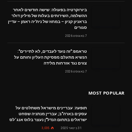
ביורוקרטיה בפעולה: שישה חודשים לאחר
ההשלמה, השירותים בעלות של מיליון דולר
בראניון קניון – במחוז של נית'יה ראמן – עדיין
סגורים
7 באוגוסט 2026
טראמפ:"זה נועד לעבדים, לא לתיירים":
הנשיא מתעלם מפסיקת העליון וחותם על
צווים נגד אזרחות מלידה
7 באוגוסט 2026
MOST POPULAR
תופעה: עבריינים מישראל משתלטים על
עסקים בארה"ב; עבריין מנתניה שסחט
ישראלים בתחום הנדל"ן נעצר בלוס אנג׳לס
31 בינואר 2025
3,035