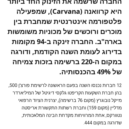
החברה שרשמה את הזינוק החד ביותר
היא קרוואנה (Carvana), שמפעילה
פלטפורמה אינטרנטית שמחברת בין
מוכרים ורוכשים של מכוניות משומשות
בארה"ב. החברה זינקה ב-94 מקומות
בדירוג לעומת השנה הקודמת, ודורגה
במקום ה-220 ברשימה בזכות צמיחה
של 49% בהכנסותיה.
12 חברות נכנסו השנה בפעם הראשונה לרשימת פורצ'ן 500,
בהן חברת השקעות הקריפטו גלקסי דיגיטל של המיליארדר
מייקל נובוגרץ (מקום 76 ברשימה), יצרנית הציוד הרפואי
מדליין (מקום 159) וחברת רשתות התקשורת אריסטה
נטוורקס, אחת המרוויחות מקדחת הבינה המלאכותית,
שדורגה במקום 444.