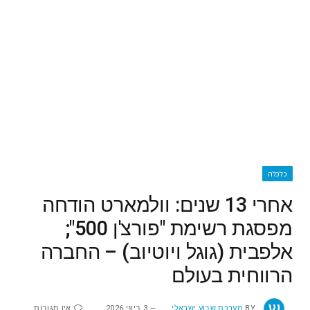
כלכלה
אחרי 13 שנים: וולמארט הודחה
מפסגת רשימת "פורצ'ן 500";
אלפבית (גוגל ויוטיוב) – החברה
הרווחית בעולם
BY
מערכת שבוע ישראלי
3 ביוני 2026
אין תגובות