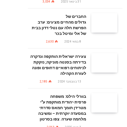
31 בינואר 2025
3,034
החברים של
גדולים מהחיים מציגים: ערב
הפרשת חלה עם נטלי דדון בבית
של אלי ומיטל בכר
8 במאי 2024
2,630
צעירה ישראלית הותקפה ונדקרה
בדירתה בסנטה מוניקה; נזקקת
לניתוחים רפואיים דחופים ופונה
לעזרת הקהילה
13 בנובמבר 2024
2,185
בוורלי הילס: משפחה
פרסית-יהודית מותקפת ע"י
מטרידן תומך חמאס סדרתי
במסעדה יוקרתית – ומשיבה
מלחמה שערה. צפו בסרטון