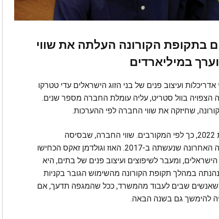
ים בתקופת הקורונה העלתה את שווי
ערך במיליארדים
ושאי אדריכלות ועיצוב פנים של בני הזוג הישראלים עדי טטרקו
ה הצפויה בוול סטריט, עליה עומלת החברה מספר שנים.
ורונה, שחיזקה את שווי החברה לפי ההערכות.
האוז מתכננת לבצע הנפקה ראשונית כבר בתחילת 2022, כך לפי המקורבים. שווי החברה, שבסיסה
בקליפורניה, מוערך ב-4 מיליארד דולר, לפי הבדיקה האחרונה שנעשתה ב-2017. האוז וגולדמן זאקס הכחישו
ה ב-2009 על ידי בני הזוג הישראלים, ומעבר לשיפוצים ועיצוב פנים של בתים, היא
הנתה במהלך תקופת הקורונה מהשימוש הגובר בקניות
ופה שאנשים שבים לעבוד מהמשרד, ככל שהמגפה תדעך, אם
ויה להימשך גם בשנה הבאה.