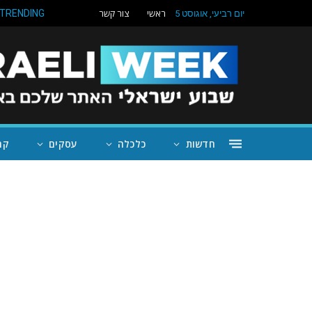
ראשי
צור קשר
TRENDING
יום רביעי, אוגוסט 5
חדשות
כלכלה
עסקים
קה