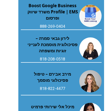
Boost Google Business
Profile | EMS משרד שיווק
ופרסום
888-269-0404
לירון גבאי סמרה –
פסיכולוגית מוסמכת לענייני
זוגיות ומשפחה
818-208-0518
מירב אבירם – טיפול
פסיכולוגי מוסמך
818-822-4477
מיכל אלי שירותי פרמיט