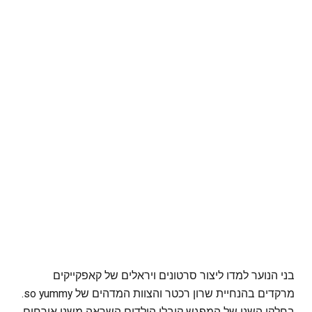
בני הנוער למדו ליצור סרטונים ויראלים של קאפקייקים
מרקדים בהנחיית שרון רכטר והצוות המדהים של so yummy.
בחלקו השני של המפגש קיבלו הילדים השראה משני אורחים