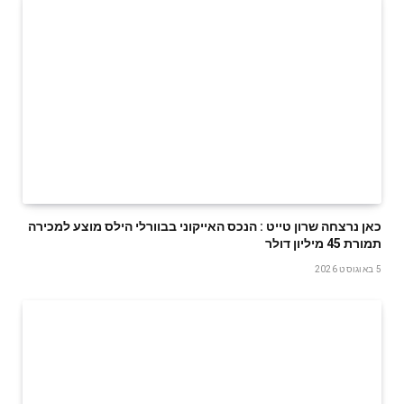
‬תמורת‭ ‬45‭ ‬מיליון‭ ‬דולר
5 באוגוסט 2026