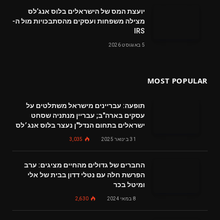
‬מצילה‭ ‬משפחות‭ ‬ועסקים‭ ‬מהסתבכויות‭ ‬מול‭ ‬ה-
IRS
5 באוגוסט 2026
MOST POPULAR
תופעה: עבריינים מישראל משתלטים על
עסקים בארה"ב; עבריין מנתניה שסחט
ישראלים בתחום הנדל"ן נעצר בלוס אנג׳לס
31 בינואר 2025
3,035
החברים של גדולים מהחיים מציגים: ערב
הפרשת חלה עם נטלי דדון בבית של אלי
ומיטל בכר
8 במאי 2024
2,630