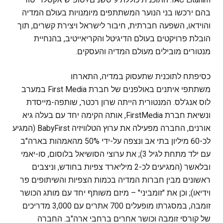
בהם ירכשו בני הנוער המשתתפים מיומנויות בעולם המדיה
והוידאו, השפעה חברתית, חיבור לישראל ויצירת קשרים, תוך
הובלת פרויקטים בעולם הדיגיטל והקריאייטיב, בהנחיית
מנטורים מובילים מעולם המדיה והעסקים.
כסיפתח לתוכנית שתעסוק במדיה, התארחו
משתתפי איתנים באולפנים של חברת First Media במערב
לוס אנג'לס. המנטורית הייתה שרון רכטר, שותפה-מייסדת
ונשיאת חברת FirstMedia, אותה הקימה יחד עם בעלה גיא
אורנים, החברה מפעילה את ערוץ הטלוויזיה BabyFirst (המגיע
לכ-60 מיליון בתי אב ונצפה על-ידי 50% מהאמהות בארה"ב
עם ילד מתחת לגיל 3); את ערוצי הסושיאל בלוסום, סו-יאמי
ובלאשר (המגיעים לכ-2 מיליארד צפיות בחודש, וניצבים
ראשונים מבין חברות המדיה בכמות הצפיות והשיתופים פר
וידיאו); וכן את "זומביני" – מיזם משותף יחד עם מותג הכושר
זומבה, במסגרתו מופעלים 700 אתרים עם 3,000 מדריכים
של קורסי זומבה וכושר אחרים ברחבי ארה"ב. החברה