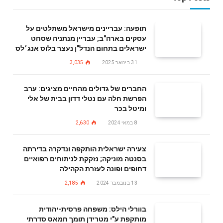
תופעה: עבריינים מישראל משתלטים על
עסקים בארה"ב; עבריין מנתניה שסחט
ישראלים בתחום הנדל"ן נעצר בלוס אנג׳לס
31 בינואר 2025
3,035
החברים של גדולים מהחיים מציגים: ערב
הפרשת חלה עם נטלי דדון בבית של אלי
ומיטל בכר
8 במאי 2024
2,630
צעירה ישראלית הותקפה ונדקרה בדירתה
בסנטה מוניקה; נזקקת לניתוחים רפואיים
דחופים ופונה לעזרת הקהילה
13 בנובמבר 2024
2,185
בוורלי הילס: משפחה פרסית-יהודית
מותקפת ע"י מטרידן תומך חמאס סדרתי