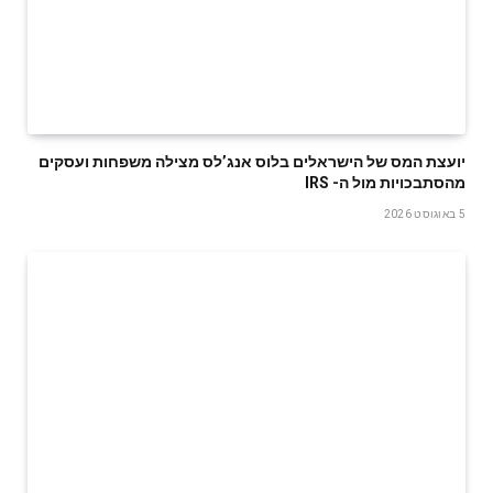
‬מהסתבכויות‭ ‬מול‭ ‬ה- IRS
5 באוגוסט 2026