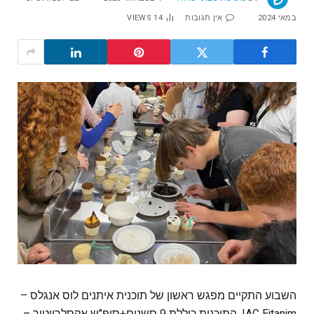
במאי 2024
אין תגובות
14
VIEWS
השבוע התקיים מפגש ראשון של תוכנית איתנים לוס אנגלס –
IAC Eitanim. התוכנית כוללת 9 סשנים+סופ"ש אקסלרייטור –