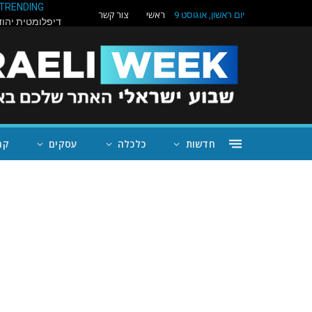
TRENDING
ראשי
צור קשר
יום ראשון, אוגוסט 9
חדשות
כלכלה
עסקים
קה