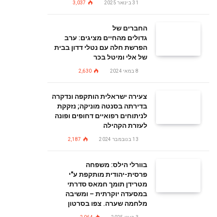
31 בינואר 2025
3,037
החברים של
גדולים מהחיים מציגים: ערב
הפרשת חלה עם נטלי דדון בבית
של אלי ומיטל בכר
8 במאי 2024
2,630
צעירה ישראלית הותקפה ונדקרה
בדירתה בסנטה מוניקה; נזקקת
לניתוחים רפואיים דחופים ופונה
לעזרת הקהילה
13 בנובמבר 2024
2,187
בוורלי הילס: משפחה
פרסית-יהודית מותקפת ע"י
מטרידן תומך חמאס סדרתי
במסעדה יוקרתית – ומשיבה
מלחמה שערה. צפו בסרטון