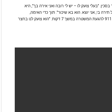
ן. "בעלי צועק לו – יש לי רובה ואני אירה בך", היא
רה בי, אני יוצא. הוא בא שיכור". תוך כדי האימה,
כשבעלה מגן על הבית, אפרת התחננה בפני מוקד 911 להגעת המשטרה במשך 7 דקות. "הוא צועק לנו בחצר