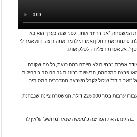
 המשפחה. "אני זיהיתי אותו, לפני שנה בערך הוא בא
ת. פתחתי את החלון ואמרתי לו מה אתה רוצה, הוא אמר לי
ף". אז, אפרת הצליחה לסלק אותו.
", מודה אפרת. "בחיים לא הייתה רמה כזאת, כל מה שקורה
 פרצה המלחמה, הרשויות בכוננות גבוהה סביב קהילות
ל "זאב בודד" שיכול לקבל השראה מהדברים המסיתים.
הפורץ כלוא כרגע בבית הסור של ואן נייס והוצבה עבורו ערבות בסך 225,000 דולר. המשטרה ציינה שנבחנת
בה גינתה את הפריצה כ"מעשה שנאה מרושע" ש"אין לו