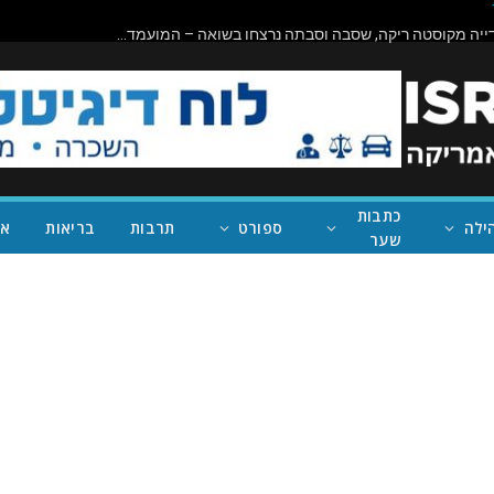
דיפלומטית יהודייה מקוסטה ריקה, שסבה וסבתה נרצחו בשואה – המועמדת מובילה למזכ"לית האו"ם הבאה
כתבות
ילה
ספורט
תרבות
בריאות
אי
שער