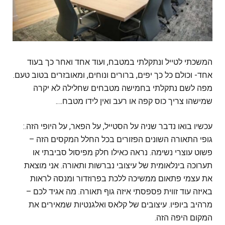
‏המשכתי לטייל ונתקלתי במטבח, ועוד אחד ואחר כך בעוד
אחד- וכולם כל כך יפים, ברורים ונוחים, ומאובזרים בטוב טעם.
מפה לשם נתקלתי בחמישה מטבחים שחלילה לא יקרה
שמישהו צריך כוס קפה או רעב ואין לידו מטבח….
‏עכשיו בואו נדבר שניה על הסטייל, על הפאר, על היופי הזה.:
‏גופי התאורה השונים הפזורים בכל החלל המקסים הזה –
פשוט עוצרי נשימה. נראה כאילו חלק מפיסול סביבתי או
תערוכה בינלאומית של עיצובי נברשות ותאורה. אני מוצאת
את עצמי פתאום ממשיכה ללכת בפרוזדור ומנסה לראות
באיזה עוד זווית פספסתי איזה גוף תאורה. מה אגיד לכם –
מרהיב ביופיו. עיצובים של קלאס ואלגנטיות שמאירים את
המקום היפה הזה.