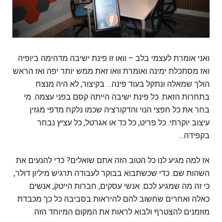
‏ואני אומרת לעצמי בלב – וואו זו פינת ישיבה מדהימה ביופיה
ואז מסתכלת ימינה ואומרת וואו זאת ממש יותר יפה ואז הראש
הולך שמאלה ונתקל בעוד פינה… בקיצור, לא היה מנצח
בתחרות הזאת. כל פינת ישיבה הייתה קסם בפני עצמה. מי
בחר את כל חפצי הנוי והדקורציה שכמו נלקח מדפי מגזין
עיצוב יוקרתי. כל פריט, כל כד או אגרטל, כל עציץ נבחר
בקפידה…
‏אז למה מגיע לנו כל הטוב הזה אתם שואלים? ‏כדי להנעים את
השהות שם. ‏כדי שכשתבוא בבוקר לעבודה תרגיש מיליון דולר,
כי זה מה שמגיע לכם. ‏אנשי עסקים, חברות הייטק, אנשים
כאלה ואחרים שחשוב להם להיראות בסביבה כל כך מכבדת
מוזמנים להצטרף ולבוא לראות את המקום המיוחד הזה.