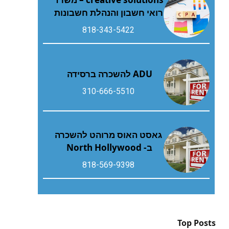
רואי חשבון והנהלת חשבונות
818-343-5422
ADU להשכרה ברסידה
310-666-5510
גאסט האוס מרוהט להשכרה
ב- North Hollywood
818-569-9398
Top Posts