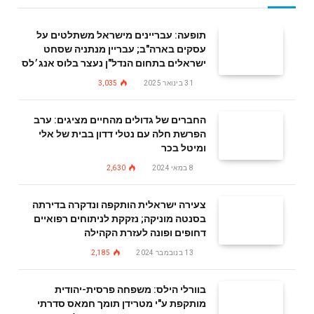
תופעה: עבריינים מישראל משתלטים על
עסקים בארה"ב; עבריין מנתניה שסחט
ישראלים בתחום הנדל"ן נעצר בלוס אנג׳לס
31 בינואר 2025
3,035
החברים של גדולים מהחיים מציגים: ערב
הפרשת חלה עם נטלי דדון בבית של אלי
ומיטל בכר
8 במאי 2024
2,630
צעירה ישראלית הותקפה ונדקרה בדירתה
בסנטה מוניקה; נזקקת לניתוחים רפואיים
דחופים ופונה לעזרת הקהילה
13 בנובמבר 2024
2,185
בוורלי הילס: משפחה פרסית-יהודית
מותקפת ע"י מטרידן תומך חמאס סדרתי