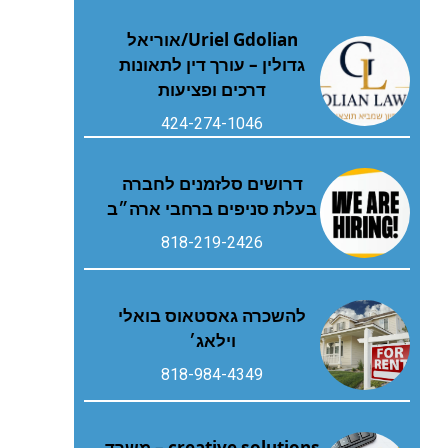
Uriel Gdolian/אוריאל
גדולין – עורך דין לתאונות
דרכים ופציעות
424-274-1046
דרושים סלזמנים לחברה
בעלת סניפים ברחבי ארה״ב
818-219-2426
להשכרה גאסטאוס בואלי
וילאג׳
818-984-4349
creative solutions – משרד