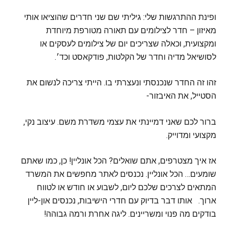
ופינת ההתרגשות שלי: גיליתי שם שני חדרים שהוציאו אותי
מאיזון – חדר לצילומים עם תאורה מטורפת מיוחדת
ומקצועית, וכאלה שצריכים יום של צילומים לעסקים או
לסושיאל מדיה וחדר של הקלטות, פודקאסט וכד׳.
‏זהו זה החדר שנכנסתי ונעצרתי בו. הייתי צריכה לנשום את
הסטייל, את האיבזור-
‏ברור לכם שאני דמיינתי את עצמי משדרת משם. עיצוב נקי,
מקצועי ומדוייק.
‏אז איך מצטרפים, אתם שואלים? הכל אונליין! כן, כמו שאתם
שומעים… הכל אונליין. נכנסים לאתר מחפשים את המשרד
המתאים לצרכים שלכם ליום, לשבוע או חודש או לטווח
ארוך. ‏אותו דבר בדיוק עם חדרי הישיבות, נכנסים און-ליין
בודקים מה פנוי ומשריינים. ליגה אחרת ורמה גבוהה!