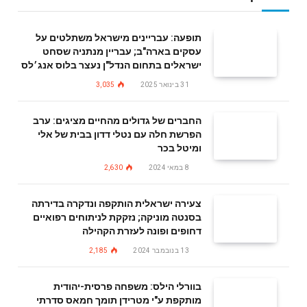
תופעה: עבריינים מישראל משתלטים על
עסקים בארה"ב; עבריין מנתניה שסחט
ישראלים בתחום הנדל"ן נעצר בלוס אנג׳לס
31 בינואר 2025
3,035
החברים של גדולים מהחיים מציגים: ערב
הפרשת חלה עם נטלי דדון בבית של אלי
ומיטל בכר
8 במאי 2024
2,630
צעירה ישראלית הותקפה ונדקרה בדירתה
בסנטה מוניקה; נזקקת לניתוחים רפואיים
דחופים ופונה לעזרת הקהילה
13 בנובמבר 2024
2,185
בוורלי הילס: משפחה פרסית-יהודית
מותקפת ע"י מטרידן תומך חמאס סדרתי