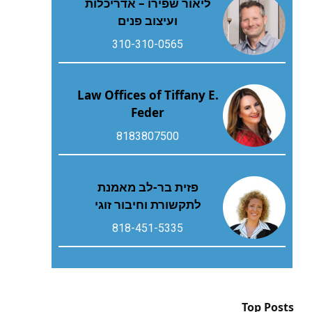
ליאור שפירו – אדריכלות
ועיצוב פנים
310-310-0565
Law Offices of Tiffany E.
Feder
8183807500
פזית בר-לב מאמנת
לתקשורת וחיבור זוגי
818-451-5335
Top Posts