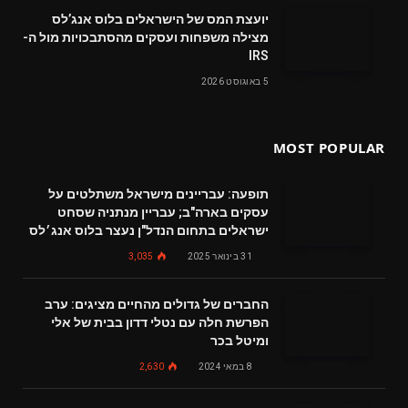
‬מצילה‭ ‬משפחות‭ ‬ועסקים‭ ‬מהסתבכויות‭ ‬מול‭ ‬ה-
IRS
5 באוגוסט 2026
MOST POPULAR
תופעה: עבריינים מישראל משתלטים על
עסקים בארה"ב; עבריין מנתניה שסחט
ישראלים בתחום הנדל"ן נעצר בלוס אנג׳לס
31 בינואר 2025
3,035
החברים של גדולים מהחיים מציגים: ערב
הפרשת חלה עם נטלי דדון בבית של אלי
ומיטל בכר
8 במאי 2024
2,630