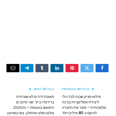
Email
Telegram
Tumblr
LinkedIn
Pinterest
Twitter
Facebook
NEXT ARTICLE
PREVIOUS ARTICLE
מילואימניק שבנה לבדו כלי
תאונת דרכים לא שגרתית
ליצירת אפליקציות בבינה
ברידונדו ביץ': שני הרכבים
מלאכותית – מוכר את החברה
התנגשו בעוצמה – והכלבלב
לוויקס ב-80 מיליון דולר
צולם נמלט מהחלון. צפו בסרטון