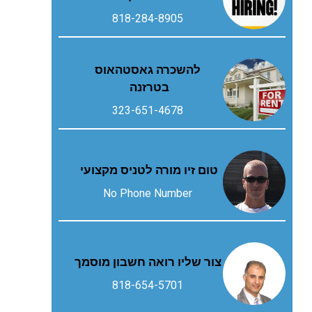
818-284-8905
להשכרה גאסטהאוס
בטרזנה
323-651-4678
טום זיו מורה לטניס מקצועי
No Phone Number
צור שליו רואה חשבון מוסמך
818-654-5701