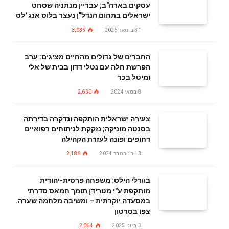
עסקים בארה"ב; עבריין מנתניה שסחט
ישראלים בתחום הנדל"ן נעצר בלוס אנג׳לס
31 בינואר 2025
3,035
החברים של גדולים מהחיים מציגים: ערב
הפרשת חלה עם נטלי דדון בבית של אלי
ומיטל בכר
8 במאי 2024
2,630
צעירה ישראלית הותקפה ונדקרה בדירתה
בסנטה מוניקה; נזקקת לניתוחים רפואיים
דחופים ופונה לעזרת הקהילה
13 בנובמבר 2024
2,186
בוורלי הילס: משפחה פרסית-יהודית
מותקפת ע"י מטרידן תומך חמאס סדרתי
במסעדה יוקרתית – ומשיבה מלחמה שערה.
צפו בסרטון
3 ביוני 2025
2,064