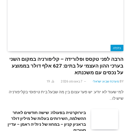
כלכלה
הרבה לפני טקסס ופלורידה – קליפורניה במקום השני
בערכי ההון העצמי על בתים: 627 אלף דולר בממוצע
על נכסים עם משכנתא
BY
מערכת שבוע ישראלי
7 באוגוסט 2026
19
למי שעוד לא יודע: יש פער עצום בין מה שבעל בית טיפוסי בקליפורניה
שיש לו…
ביורוקרטיה בפעולה: שישה חודשים לאחר
ההשלמה, השירותים בעלות של מיליון דולר
בראניון קניון – במחוז של נית'יה ראמן – עדיין
סגורים