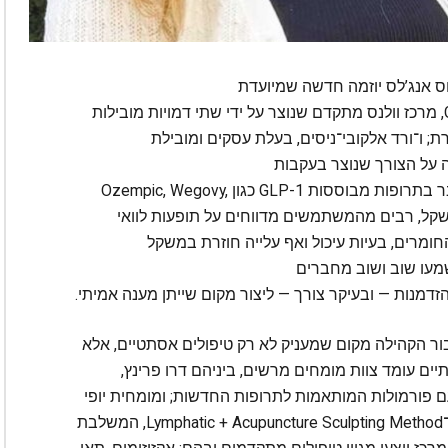
6:0 בערב תיפתח בלוס אנג’לס יוזמה חדשה שמיועדת
לקהילה הישראלית־אמריקאית: GLP Fix & Hair Fix, מרכז וולנס מתקדם שנוצר על ידי שתי דמויות מובילות
; ו־ורד אלקובי־ניסים, בעלת עסקים ומובילת
 על הצורך שנוצר בעקבות
תופעה שכיחה בשנים האחרונות: שימוש הולך וגובר בתרופות מבוססות GLP-1 כגון Ozempic, Wegovy,
חה בירידה במשקל, רבים מהמשתמשים מדווחים על תופעות לוואי
חומרים, בעיות עיכול ואף עלייה חוזרת במשקל
מעו שוב ושוב מחברים
דמנות — ובעיקר צורך — ליצור מקום שייתן מענה אמיתי.
ברור: לייצר עבור הקהילה מקום שמעניק לא רק טיפולים אסתטיים, אלא
ים עומד צוות מומחים מרשים, ביניהם דרו פרינץ,
נאי־על שמלווה מפורסמים ומשתמשי GLP-1 עם פורמולות המותאמות לתרופות החדשות; ומומחית יופי
קוריאנית בינלאומית, המציעה טיפולים בטכניקת ה־Lymphatic + Acupuncture Sculpting Method, המשלבת