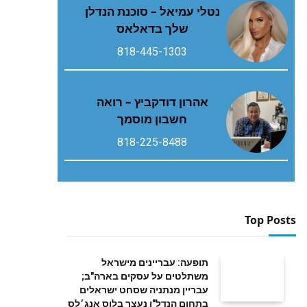
נטלי עמיאל – סוכנת הנדלן
שלך בדאלאס
818-445-1303
אהרון דודקביץ – רואה
חשבון מוסמך
818-225-8488
Top Posts
תופעה: עבריינים מישראל
משתלטים על עסקים בארה"ב;
עבריין מנתניה שסחט ישראלים
בתחום הנדל"ן נעצר בלוס אנג׳לס