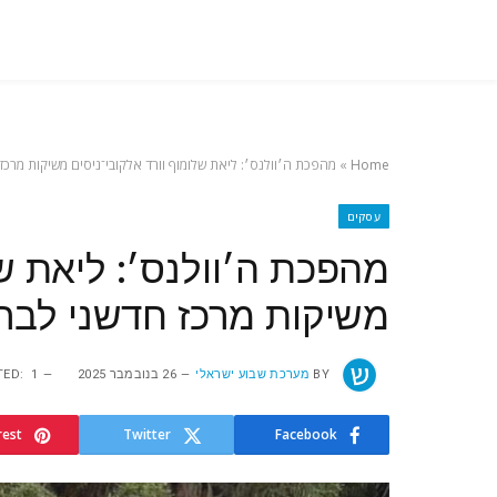
Home
»
מהפכת ה׳וולנס׳: ליאת שלומוף וורד אלקובי־ניסים משיקות מרכז ח
עסקים
מהפכת ה׳וולנס׳: ליאת של
משיקות מרכז חדשני לבריא
BY
מערכת שבוע ישראלי
26 בנובמבר 2025
1 בדצמבר 2025
TED:
rest
Twitter
Facebook