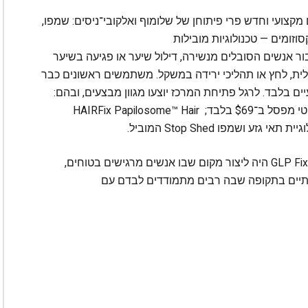
קצועי וחדש פרי פיתוחן של שלומוף ואלקובי־ניסים: שמפו,
וזומים — טכנולוגיות מובילות
ר אנשים הסובלים מנשירה, דילול שיער או פגיעה בשיער
GLP-1, טראומה הורמונלית, לחץ או תהליכי ירידה במשקל. משתמשים ראשונים כבר
ם בלבד. לרגל פתיחת המרכז יוצעו מגוון מבצעים, ובהם:
Lunchtime SeoulSculptLift™ — טיפול פנים לימפטי מפסל ב־$69 בלבד; HAIRFix Papilosome™ Hair
שלומוף ואלקובי־ניסים: החלום מאחורי GLP Fix & Hair Fix היה ליצור מקום שבו אנשים מרגישים בטוחים,
מיתיים בתקופה שבה רבים מתמודדים לבדם עם