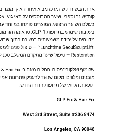
אחת הבשורות שהמרכז מביא איתו היא קו מוצרים מ
קונדישינר וספריי שיער המבוססים על תאי גזע ואקס
בעולם השיער הרפואי. המוצרים פותחו במיוחד עבו
בעקבות שימוש בתרופות 
מדווחים על ירידה משמעותית בנשירה בתוך שבועיי
Restoration — טיפול שיער מתקדם המשלב טכנולוגיית תאי גזע ושמפו Stop Shed המוביל.
מובנים ומלווים. מקום שנועד להעניק פתרונות א
תופעות הלוואי של תרופות הדור החדש.
GLP Fix & Hair Fix
8474 West 3rd Street, Suite #206
Los Angeles, CA 90048