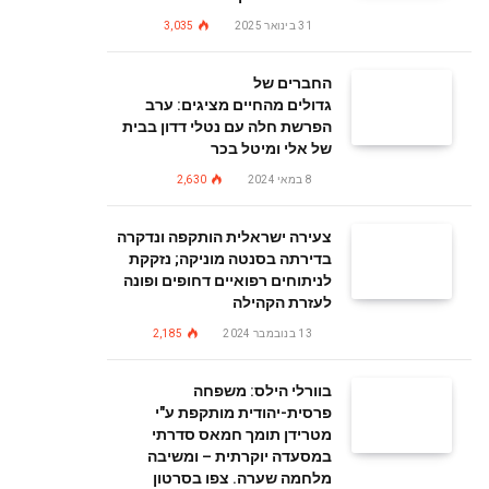
31 בינואר 2025
3,035
החברים של
גדולים מהחיים מציגים: ערב
הפרשת חלה עם נטלי דדון בבית
של אלי ומיטל בכר
8 במאי 2024
2,630
צעירה ישראלית הותקפה ונדקרה
בדירתה בסנטה מוניקה; נזקקת
לניתוחים רפואיים דחופים ופונה
לעזרת הקהילה
13 בנובמבר 2024
2,185
בוורלי הילס: משפחה
פרסית-יהודית מותקפת ע"י
מטרידן תומך חמאס סדרתי
במסעדה יוקרתית – ומשיבה
מלחמה שערה. צפו בסרטון