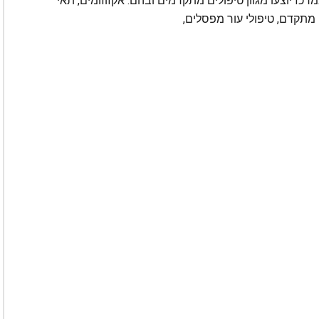
במרכז יוצעו מגוון טיפולים מתקדמים ובהם: אקזוזומים, תאי
יית Papilla, ניקוז לימפטי מתקדם, טיפולי עור מפסלים,