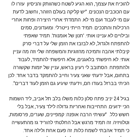
להוכיח את עצמך, הוא הגיע לשטח כשהוותק והניסיון עזרו לו
עם הכוכבים הנכונים. "יש קליקה בעולם הזוהר, וחשוב לדעת
עם מי לעבוד ועם מי לא. התמדתי אחרי היצירה ופחות אחרי
הרכילות והתככים. תמיד הייתי נייטרלי. ומועדונים, סמים
ובילויים לא עניינו אותי. 'חנון של אומנות'. תמיד שאפתי
להתפתח ולגדול, לא לבזבז את הזמן שלי על דברי סרק.
קיבלתי אהבה ותמיכה מהזוגיות והמשפחה שלי וזה מה עניין
אותי. לא חיפשתי בלאגנים, אלא חיפשתי להתמיד, לעבוד
ולהתפתח. הסתובב לי רעיון בראש, עניין של יזמות שקשורה
בתחום, אבל ידעתי שאני צעיר וחייב להתמקד בדבר אחד. לכן
הכיתי בברזל בעודו חם, וידעתי שיגיע גם הזמן לעוד דברים".
בגיל 24 יניב פתח סלון כלות משלו בלב תל אביב, ליד השמות
הכי ידועים. התחייבות ואחריות גדולה לילד צעיר, אבל בלי
חשש כלל. "עשיתי הרבה אופנה: קמפיינים, שערים, פרסומות,
וטלוויזיה. זה תמיד מרגש אבל החלטתי להוריד גז מהתעשייה
כי תמיד אהבתי לשמח כלות. זה פעם אחת ולילה אחד.