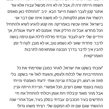
השפה הייתה זרה לו, אבל זה לא היה מכשול עבורו אלא עוד
אתגר קטן לעבר השגת הייעד הבא. יניב: "התחלתי כאן מאפס.
רכשתי את אמון הלקוחות, כי לא משנה איזה שם דבר אני
בישראל. אתה עכשיו באמריקה. וזה קטע להגיע לשיא ולהתחיל
הכל מחדש. אבל זה הדליק אותי. אומנם לא ידעתי אנגלית, אך
הידיים שלי ידעו לעבוד. עבדתי מדלת לדלת ועם טיפה בושה
לדבר. פחדתי שאני לא נשמע טוב, או לא מובן. לקח לי זמן
להבין איך לדבר בדרך הנכונה שמתאימה לתרבות
האמריקאית.
"עזבתי בשקט את ישראל, לאחר כמובן שסיימתי את כל
ההתחייבויות שלי לכלות ולעסק, והגעתי לאל-איי בשקט. בלי
פוזה או רעש, רק עבודה עניינה אותי. ידעתי האמנתי והייתי
בטוח בעצמי שאם רוצים, הכל אפשרי. הניירת הייתה עניין
אבל מהר מאוד קיבלתי ויזת אומן ויכולתי להתחיל את חיי
החדשים בעיר הכוכבים. עבדתי בסלון בעיר, אבל אחרי שנה
הרגשתי שגם שם זה לא המקום שלי. רציתי משהו גדול!