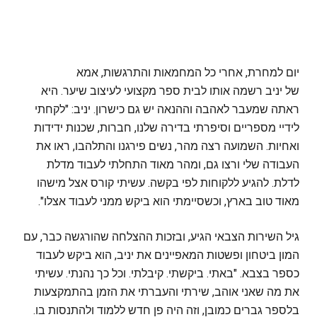
יום למחרת, אחרי כל המחמאות והתרגשות, אמא
של יניב רשמה אותו לבית ספר מקצועי לעיצוב שיער. היא
ראתה שמעבר לאהבה וההנאה יש גם כישרון. יניב: "לקחתי
לידיי מספריים וסיפרתי בדירה שלנו, חברות, שכנות ידידות
ואחיות. השמועה רצה מהר, נשים פירגנו והתלהבו, ראו את
העבודה שלי ורצו גם, ומהר מאוד התחלתי לעבוד מדלת
לדלת. להגיע ללקוחות לפי בקשה. עשיתי קורס אצל מישהו
מאוד טוב בארץ, וכשסיימתי הוא ביקש ממני לעבוד אצלו".
גיל השירות הצבאי הגיע, ובזכות ההצלחה שהורגשה כבר, עם
המון ביטחון ופשטות המאפיינים את יניב, הוא ביקש לעבוד
כספר בצבא. "באתי. ביקשתי. קיבלתי. וכל כך נהנתי. עשיתי
את מה שאני אוהב, שירתי והעברתי את הזמן בהתמקצעות
בלספר גברים כמובן, וזה היה פן חדש ללמוד ולהתנסות בו.