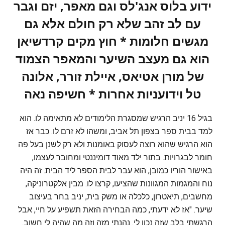
ידוע בלוס אנג'לס וגם מאפר, יזם וגבר
עם לב זהב שלא רק חולם אלא גם
מגשים חלומות * חוץ מקים קרדשיאן
הוא גם מעצב השיער והמאפר הצמוד
של מורן אטיאס, איילת זורר, אלונה
טל וידועניות אחרות * חשיפה נאה
בגיל 16 יניב הרגיש שמסגרת הלימודים לא מתאימה לו. הוא
למד בבית ספר בצפון תל אביב, ומשהו לא זרם לו. כבר אז
הוא הרגיש שהוא רוצה לעסוק באומנות ולא רק לשנן בעל פה
חומר לבגרויות. בתור ילד מאוד דומיננטי ומחובר לעצמו,
באישור הוריו כמובן, הוא עבר לבית הספר ליד הבית. זה היה
נוח והמגמות המגוונות שהציעו, קרצו לו. מבין אלקטרוניקה,
מחשבים, תיאטרון, כלכלה או משק בית, יניב בחר בעיצוב
שיער. "אז לא ידעתי, כמה הבחירה הזאת תשפיע על חיי, אבל
הרגשתי בלב שזה נכון לי. נהנתי מזה וזה מה שהיה לי חשוב.