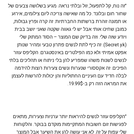
"זה נוח, קל לתפעול, זול ובלתי נראה. מגיע בשלושה צבעים של
שחור חום ובלונד. כל מה שאישה צריכה ליום צילומים, אירוע
או תמונה זוהרת ברשתות החברתיות. זה קרה ופרץ גבולות,
כמובן שחיכו אותי אבל יש לי גאווה שקטה שאני יושב בבית
ויודע שזה שלי. וזה בדיוק שם המוצר – הסוד המתוק שלי
(Secret y.k). זה כיף לתת לנשים פתרון טבעי ומהיר שנותן
אפקט אמיתי ולא כמו הפילטרים באינסטגרם. הקליפס עוזר
לנשים לשנות משהו שמפריע להן בלי ניתוח או תהליכים בלתי
הפיכים. זה אקססורי שנערות ונשים צעירות רוצות להידמה
לבלה חדיד עם העיניים החתוליות והן יכולות להרשות לעצמן
את המראה הזה רק ב-19.99$.
"הקליפס עוזר לנשים להיראות יותר ערניות וצעירות, מתאים
לפגישות זום חשובות המתקיימות מוקדם בבוקר. והלקוחות
שלי עפות על זה. לא אני עושה להן את השיער אבל המוצר