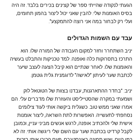
הגעתי לנקודה שהייתי ספר של קצינים בכירים בלבד. זה היה
בסיס האומנות שלי. להבין שאני יכול ליצור בהמון תחומים,
ועלי רק לבחור במה אני רוצה להתמקצע".
עבד עם השמות הגדולים
יניב השתחרר וחזר למקום העבודה של המורה שלו. הוא
התרכז בתסרוקות כלה ואופנה. למד טכניקות והתבלט בעשיה
והאומנות שלו. לאחר שנתיים הוא קיבל הצעה לעצב שיער
לכתבת שער לעיתון "לאישה" לדוגמנית גלית גוטמן.
יניב: "בחדר ההתארגנות, עבדנו בצוות של הטוטאל לוק
ושמעתי במקרה שהסטייליסט והעוזרת שלו מדברים עלי. הם
אמרו שאני ממש טוב. כשגלית ביקשה אותי לעוד צילומים
נסחפתי לתעשייה. האפשרות לתת השראה, ליצור אומנות
אישית שלי ולהכתיב אופנה, לרגש אנשים מביני עניין, וכמובן
לקבל קרדיט בכתבת שער עם השם שלי ריגשה אותי. זה לא
כמו היום, שיש תמונה באינסטגרם. פעם הכירו אותי בזכות