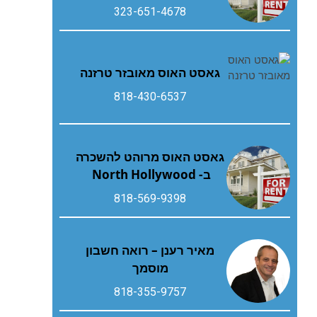
323-651-4678
גאסט‭ ‬האוס‭ ‬מאובזר‭ ‬טרזנה
818-430-6537
גאסט האוס מרוהט להשכרה
ב- North Hollywood
818-569-9398
מאיר רענן – רואה חשבון
מוסמך
818-355-9757