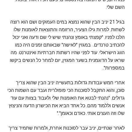
השם שלי.
בגיל 21 יניב הבין שהוא נמצא במים העמוקים ושם הוא רוצה
לשחות. למרות גילו הצעיר, הרזומה והתוצאות לאומנות שלו
הלכו לפניו. "קפצתי באומץ ונהנתי שיש לי שם ודעה ואני יכול
להכתיב טרנדים. במגזין "לאישה" שבאותם זמנים היה כמו
הווג הישראלי. עוד לפני שהיו רשתות חברתיות ואינטרנט. מה
שראו על הדוגמנית בשער המגזין, יום למחר כל הנשים ביקשו
במספרות".
אחרי חמש עבודות גדולות בתעשייה יניב הבין שהוא צריך
סוכן, והוא התקבל לסוכנות הכי פופולרית ועבד עם השמות הכי
גדולים. "נהנתי לבטא את האומנות שלי ולעבוד בצוות עם עוד
אנשים וללמוד מהם. כל אחד הביא את הכישרון הדעה והניצוץ
שלו וזה העצים אותי. כאדם וכאומן"."
לאחר שנתיים, יניב עבר לסוכנות אחרת, ולמרות שתמיד צריך