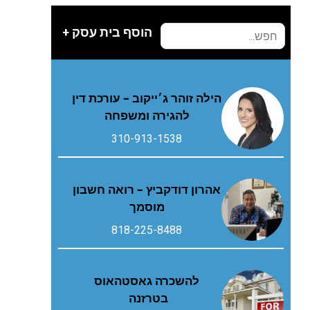
הוסף בית עסק +
הילה זוהר ג׳ייקוב – עורכת דין
להגירה ומשפחה
310-913-1538
אהרון דודקביץ – רואה חשבון
מוסמך
818-225-8488
להשכרה גאסטהאוס
בטרזנה