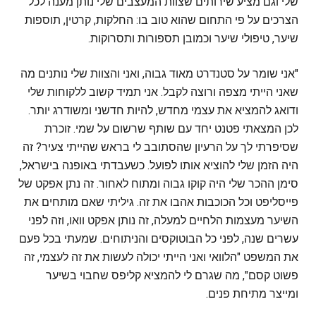
שלי וגם מציע שירותים שצוות המעצבים שלי נותן מענה לכל
הצרכים על פי התחום שהוא טוב בו: החלקות, קרטין, תוספות
שיער, טיפולי שיער וכמובן תספורות ותסרוקות.
"אני שומר על סטנדרט מאוד גבוה, ואני והצוות שלי נותנים מה
שאני הייתי מצפה ורוצה לקבל. אני תמיד קשוב ללקוחות שלי
ודואג להמציא את עצמי מחדש, להיות חדשני ומשודרג יותר.
לכן המצאתי פטנט יחד עם שותף שרשום על שמי. זוכרת
שסיפרתי לך על הרעיון שהסתובב לי בראש שהייתי צעיר? זה
היה הזמן שלי להוציא אותו לפועל. כשעבדתי באופנה בישראל,
סימן ההכר שלי היה קוקו גבוה ומתוח לאחור. זה נתן אפקט של
פייסליפט וכל הכוכבות אהבו את זה. גיליתי שאם מותחים את
השיער מעצמות הלחיים למעלה, זה נותן אפקט וואו, וזה לפני
עשרים שנה, לפני כל הבוטוקסים והניתוחים. שמעתי בכל פעם
את המשפט "הלוואי ואני הייתי יכולה לעשות את זה לעצמי, זה
פשוט קסם", מה שגרם לי להמציא קליפס שחבוי בשיער
ומייצר מתיחת פנים.