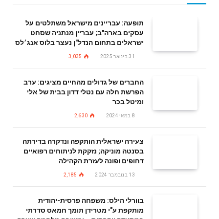
תופעה: עבריינים מישראל משתלטים על
עסקים בארה"ב; עבריין מנתניה שסחט
ישראלים בתחום הנדל"ן נעצר בלוס אנג׳לס
31 בינואר 2025
3,035
החברים של גדולים מהחיים מציגים: ערב
הפרשת חלה עם נטלי דדון בבית של אלי
ומיטל בכר
8 במאי 2024
2,630
צעירה ישראלית הותקפה ונדקרה בדירתה
בסנטה מוניקה; נזקקת לניתוחים רפואיים
דחופים ופונה לעזרת הקהילה
13 בנובמבר 2024
2,185
בוורלי הילס: משפחה פרסית-יהודית
מותקפת ע"י מטרידן תומך חמאס סדרתי