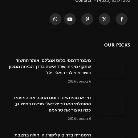
Contact:
+1-(323) 852-1202
WhatsApp
YouTube
Pinterest
X
Facebook
(Twitter)
OUR PICKS
מעצר דרמטי בלוס אנג'לס: אותר החשוד
שתקף מינית ושדד אישה בדרך הביתה ממכון
כושר פופולרי בואלי וילג'
6 באוגוסט 2026
תיראו מופתעים: ניוסם מחבק את המועמד
המוסלמי האנטי-ישראלי שניצח במישיגן;
ככה נעצור את טראמפ
6 באוגוסט 2026
היסטריה בדרום קליפורניה: חולה בחצבת