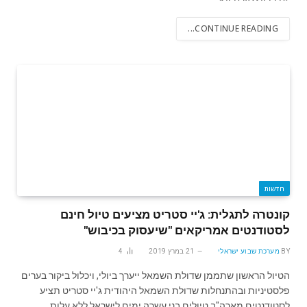
CONTINUE READING...
חדשות
קונטרה לתגלית: ג'יי סטריט מציעים טיול חינם
לסטודנטים אמריקאים "שיעסוק בכיבוש"
BY
מערכת שבוע ישראלי
21 במרץ 2019
4
הטיול הראשון שתממן שדולת השמאל ייערך ביולי, ויכלול ביקור בערים
פלסטיניות ובהתנחלות שדולת השמאל היהודית ג'יי סטריט תציע
לסטודנטים מארה"ב טיולים בני עשרה ימים לישראל ללא עלות,