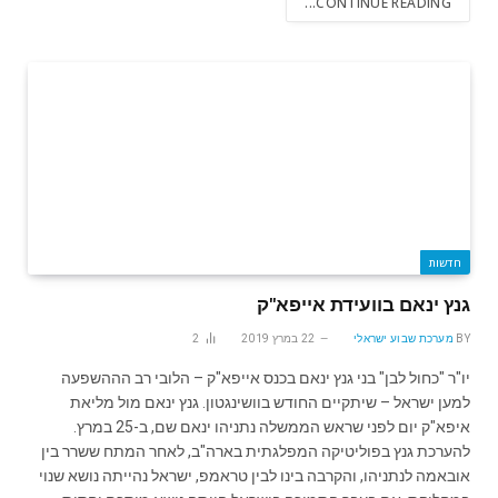
CONTINUE READING...
חדשות
גנץ ינאם בוועידת אייפא"ק
BY
מערכת שבוע ישראלי
22 במרץ 2019
2
יו"ר "כחול לבן" בני גנץ ינאם בכנס אייפא"ק – הלובי רב הההשפעה
למען ישראל – שיתקיים החודש בוושינגטון. גנץ ינאם מול מליאת
איפא"ק יום לפני שראש הממשלה נתניהו ינאם שם, ב-25 במרץ.
להערכת גנץ בפוליטיקה המפלגתית בארה"ב, לאחר המתח ששרר בין
אובאמה לנתניהו, והקרבה בינו לבין טראמפ, ישראל נהייתה נושא שנוי