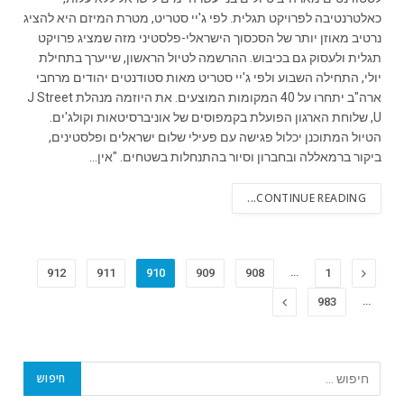
כאלטרנטיבה לפרויקט תגלית. לפי ג'יי סטריט, מטרת המיזם היא להציג
נרטיב מאוזן יותר של הסכסוך הישראלי-פלסטיני מזה שמציג פרויקט
תגלית ולעסוק גם בכיבוש. ההרשמה לטיול הראשון, שייערך בתחילת
יולי, התחילה השבוע ולפי ג'יי סטריט מאות סטודנטים יהודים מרחבי
ארה"ב יתחרו על 40 המקומות המוצעים. את היוזמה מנהלת J Street
U, שלוחת הארגון הפועלת בקמפוסים של אוניברסיטאות וקולג'ים.
הטיול המתוכנן יכלול פגישה עם פעילי שלום ישראלים ופלסטינים,
ביקור ברמאללה ובחברון וסיור בהתנחלות בשטחים. "אין…
CONTINUE READING...
…
Previous
912
911
910
909
908
1
Next
…
983