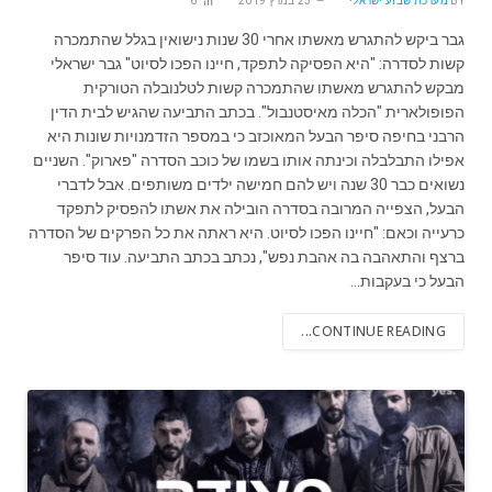
BY
מערכת שבוע ישראלי
25 במרץ 2019
6
גבר ביקש להתגרש מאשתו אחרי 30 שנות נישואין בגלל שהתמכרה
קשות לסדרה: "היא הפסיקה לתפקד, חיינו הפכו לסיוט" גבר ישראלי
מבקש להתגרש מאשתו שהתמכרה קשות לטלנובלה הטורקית
הפופולארית "הכלה מאיסטנבול". בכתב התביעה שהגיש לבית הדין
הרבני בחיפה סיפר הבעל המאוכזב כי במספר הזדמנויות שונות היא
אפילו התבלבלה וכינתה אותו בשמו של כוכב הסדרה "פארוק". השניים
נשואים כבר 30 שנה ויש להם חמישה ילדים משותפים. אבל לדברי
הבעל, הצפייה המרובה בסדרה הובילה את אשתו להפסיק לתפקד
כרעייה וכאם: "חיינו הפכו לסיוט. היא ראתה את כל הפרקים של הסדרה
ברצף והתאהבה בה אהבת נפש", נכתב בכתב התביעה. עוד סיפר
הבעל כי בעקבות…
CONTINUE READING...