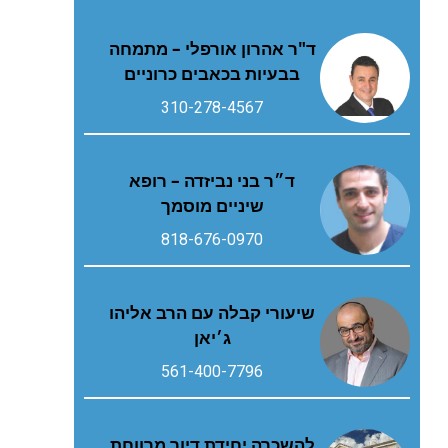
ד"ר אהרון אורפלי – מתמחה
בבעיות בכאבים כרוניים
310-278-4567
ד״ר בני נביזדה – רופא
שיניים מוסמך
818-676-0970
שיעורי קבלה עם הרב אליהו
ג׳יאן
561-400-7796
להשכרה יחידת דיור מרווחת