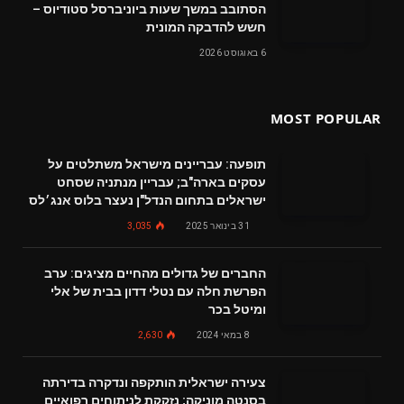
הסתובב במשך שעות ביוניברסל סטודיוס –
חשש להדבקה המונית
6 באוגוסט 2026
MOST POPULAR
תופעה: עבריינים מישראל משתלטים על
עסקים בארה"ב; עבריין מנתניה שסחט
ישראלים בתחום הנדל"ן נעצר בלוס אנג׳לס
31 בינואר 2025
3,035
החברים של גדולים מהחיים מציגים: ערב
הפרשת חלה עם נטלי דדון בבית של אלי
ומיטל בכר
8 במאי 2024
2,630
צעירה ישראלית הותקפה ונדקרה בדירתה
בסנטה מוניקה; נזקקת לניתוחים רפואיים