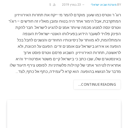
BY
מערכת שבוע ישראלי
23 במרץ 2019
5
רוג' ר ווטרס כמו שעון: מוקדם להמר מי ייקח את תחרות האירוויזיון
המתקרבת, אבל הימור אחד היה בטוח ומובן מאליו זה חודשים – רוג'ר
ווטרס ינסה למנוע מכמה שיותר אמנים להגיע לישראל. חבר להקת
הפינק פלויד לשעבר הידוע בפעילותו האנטי-ישראלית הענפה
והמתלהמת, לא מוותר על ניסיונותיו החוזרים והנשנים לחבל בכל
הופעה או אירוע בישראל עם אומנים זרים. הפעם על הכוונת, ולא
לראשונה, תחרות האירוויזיון. השבוע פרסם ווטרס פוסט ארוך
באינסטגרם שלו, שבו כתב כי בישראל קיים משטר אפרטהייד והיא
אחראית לטיהור אתני של קהילות פלשתיניות. לפוסט צירף תיעוד שלו
מדבר על הנושא בהופעה. הוא קרא ל"עמידה, כתף אל כתף, לצד…
CONTINUE READING...