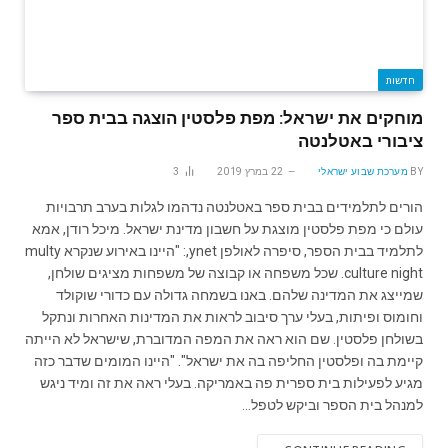
חדשות
מוחקים את ישראל: מפת פלסטין הוצגה בבית ספר
ציבורי באטלנטה
BY
מערכת שבוע ישראלי
22 במרץ 2019
3
הורים לתלמידים בבית ספר באטלנטה נדהמו לגלות בערב תרבויות
עולם כי מפת פלסטין מוצגת על חשבון מדינת ישראל. מיכל רודן, אמא
לתלמיד בבית הספר, סיפרה לאולפן ynet,: "היינו באירוע שנקרא multy
culture night. שכל משפחה או קבוצה של משפחות מציגים שולחן,
שמייצג את המדינה שלהם. באנו בשמחה גדולה עם כדורי שוקולד
וחומוס ופיתות, בעלי ערך סיבוב לראות את המדינות האחרות ונתקל
בשולחן פלסטין. שם הוא ראה את המפה המדוברת, שישראל לא הייתה
קיימת בה ופלסטין החליפה בה את ישראל". "היינו המומים שדבר כזה
מגיע לפעילות בית ספרית פה באמריקה. בעלי ראה את זה ומיד ניגש
למנהל בית הספר וביקש לטפל…