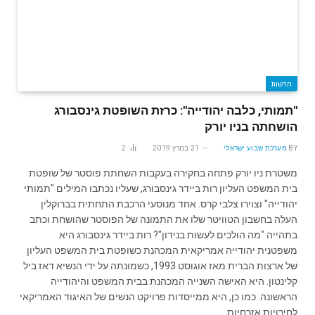
חדשות
"תמותי, כלבה יהודייה": כרזת השופטת גינסבורג
הושחתה בניו יורק
BY
מערכת שבוע ישראלי
21 במרץ 2019
2
משטרת ניו יורק פתחה בחקירה בעקבות השחתת פוסטר של שופטת
בית המשפט העליון רות ביידר גינסבורג, שעליו נכתבו המילים "תמותי
יהודייה" וצוירו צלבי קרס. אחד מנוסעי הרכבת התחתית בברוקלין
העלה בחשבון הטוויטר שלו את התמונה של הפוסטר שהושחת וכתב
בתהייה "מה הולכים לעשות בנידון"? רות ביידר גינסבורג היא
משפטנית יהודייה אמריקאית המכהנת כשופטת בית המשפט העליון
של ארצות הברית מאז אוגוסט 1993, כשמונתה על ידי הנשיא דאז ביל
קלינטון. היא האישה השנייה המכהנת בבית המשפט והיהודייה
הראשונה. כמו כן, היא ממייסדות פרויקט הנשים של האיגוד האמריקאי
לחירויות אזרחיות.