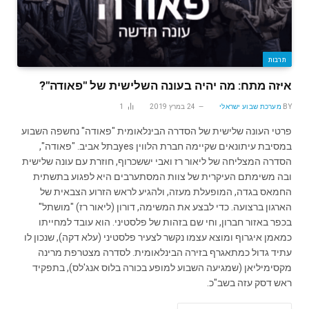
תרבות
איזה מתח: מה יהיה בעונה השלישית של "פאודה"?
BY
מערכת שבוע ישראלי
24 במרץ 2019
1
פרטי העונה שלישית של הסדרה הבינלאומית "פאודה" נחשפה השבוע
במסיבת עיתונאים שקיימה חברת הלווין yesבתל אביב. "פאודה",
הסדרה המצליחה של ליאור רז ואבי יששכרוף, חוזרת עם עונה שלישית
ובה משימתם העיקרית של צוות המסתערבים היא לפגוע בתשתית
החמאס בגדה, המופעלת מעזה, ולהגיע לראש הזרוע הצבאית של
הארגון ברצועה. כדי לבצע את המשימה, דורון (ליאור רז) "מושתל"
בכפר באזור חברון, וחי שם בזהות של פלסטיני. הוא עובד למחייתו
כמאמן איגרוף ומוצא עצמו נקשר לצעיר פלסטיני (עלא דקה), שנכון לו
עתיד גדול כמתאגרף בזירה הבינלאומית. לסדרה מצטרפת מרינה
מקסימיליאן (שמגיעה השבוע למופע בכורה בלוס אנג'לס), בתפקיד
ראש דסק עזה בשב"כ.