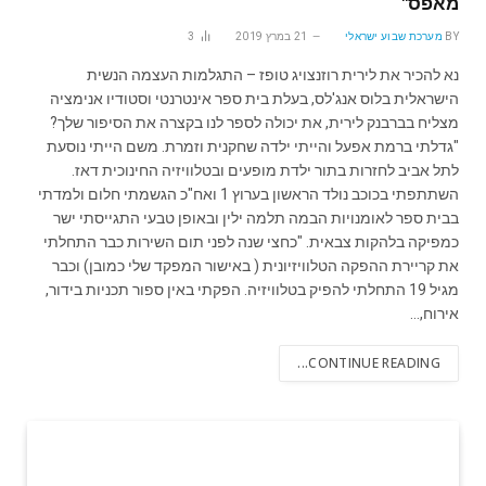
מאפס"
BY
מערכת שבוע ישראלי
21 במרץ 2019
3
נא להכיר את לירית רוזנצויג טופז – התגלמות העצמה הנשית
הישראלית בלוס אנג'לס, בעלת בית ספר אינטרנטי וסטודיו אנימציה
מצליח בברבנק לירית, את יכולה לספר לנו בקצרה את הסיפור שלך?
"גדלתי ברמת אפעל והייתי ילדה שחקנית וזמרת. משם הייתי נוסעת
לתל אביב לחזרות בתור ילדת מופעים ובטלוויזיה החינוכית דאז.
השתתפתי בכוכב נולד הראשון בערוץ 1 ואח"כ הגשמתי חלום ולמדתי
בבית ספר לאומנויות הבמה תלמה ילין ובאופן טבעי התגייסתי ישר
כמפיקה בלהקות צבאית. "כחצי שנה לפני תום השירות כבר התחלתי
את קריירת ההפקה הטלוויזיונית ( באישור המפקד שלי כמובן) וכבר
מגיל 19 התחלתי להפיק בטלוויזיה. הפקתי באין ספור תכניות בידור,
אירוח,…
CONTINUE READING...