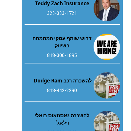
Teddy Zach Insurance
323-333-1721
דרוש שותף עסקי המתמחה
בשיווק
818-300-1895
להשכרה רכב Dodge Ram
818-442-2290
להשכרה גאסטאוס בואלי
וילאג׳