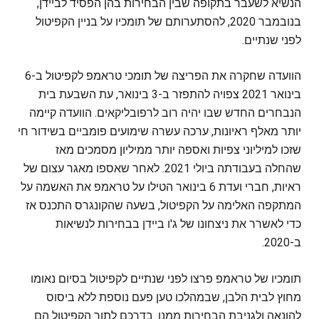
הנשיא לשעבר בתקופה שבין הבחירות בהן הפסיד לביידן,
בנובמבר 2020, להסתערותם של תומכיו על בניין הקפיטול
לפני שנתיים.
הוועדה שחקרה את הפריצה של תומכי טראמפ לקפיטול ב-6
בינואר 2021 צפויה להתפזר ב-3 בינואר, עת השבעת בית
הנבחרים החדש שבו יהיה רוב לרפובליקאים. הוועדה קיימה
יותר מאלף ראיונות, ערכה עשרה שימועים פומביים בשידור חי
שזכו למיליוני צפיות ואספה יותר ממיליון מסמכים מאז
שהחלה בעבודתה ביולי 2021. לאחר שאספו מאגר עצום של
ראיות, חברי ועדת 6 בינואר הטילו על טראמפ את האשמה על
המתקפה האלימה על הקפיטול, בשעה שהקונגרס התכנס אז
כדי לאשרר את ניצחונו של ג'ו ביידן בבחירות לנשיאות
ב-2020.
תומכיו של טראמפ פרצו לפני שנתיים לקפיטול בסיום נאומו
מחוץ לבית הלבן, שבמהלכו טען פעם נוספת ללא ביסוס
להונאה ולגניבת הבחירות ממנו. בדרכם לתוך הקפיטול הם