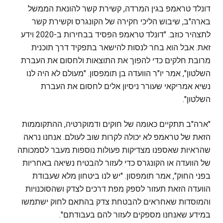
דונלד טראמפ בגין המרדה, קשירת קשר להונאת הממשל
בארה"ב, שיבוש הליכי חקירה של הקונגרס וקשירת קשר
לתצהיר כוזב. "דונלד טראמפ הפסיד בבחירות ב-2020 וידע
זאת. אבל הוא בחר לנסות להישאר בתפקיד דרך תוכנית
מרובת חלקים כדי להפוך את התוצאות ולחסום את העברת
השלטון", אמר יו"ר הוועדה בן תומפסון. "מעולם לא היה לנו
נשיא אמריקאי שעורר ניסיון אלים לחסום את העברת
השלטון".
"ארה"ב תתקיים כאומה של חוקים ודמוקרטיה, ההתקוממות
הזאת של טראמפ לא יכולה לקרות שוב לעולם. אנחנו נראה
שהראיות שאספנו מצדיקות פעולות נוספות מעבר לסמכותה
של הוועדה או הקונגרס כדי לעזור להבטיח נשיאה באחריות
בפני החוק", אמר תומפסון. "יש לנו ביטחון מלא שעבודת
הוועדה הזאת תעזור לספק מפת דרכים לצדק ושהסוכנויות
והמוסדות שאחראים להבטחת צדק בהתאם לחוק ישתמשו
במידע שאנחנו מספקים לעזור להם בעבודתם".