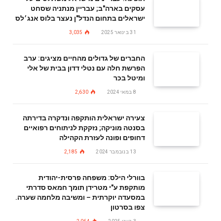
עסקים בארה"ב; עבריין מנתניה שסחט
ישראלים בתחום הנדל"ן נעצר בלוס אנג׳לס
31 בינואר 2025
3,035
החברים של גדולים מהחיים מציגים: ערב
הפרשת חלה עם נטלי דדון בבית של אלי
ומיטל בכר
8 במאי 2024
2,630
צעירה ישראלית הותקפה ונדקרה בדירתה
בסנטה מוניקה; נזקקת לניתוחים רפואיים
דחופים ופונה לעזרת הקהילה
13 בנובמבר 2024
2,185
בוורלי הילס: משפחה פרסית-יהודית
מותקפת ע"י מטרידן תומך חמאס סדרתי
במסעדה יוקרתית – ומשיבה מלחמה שערה.
צפו בסרטון