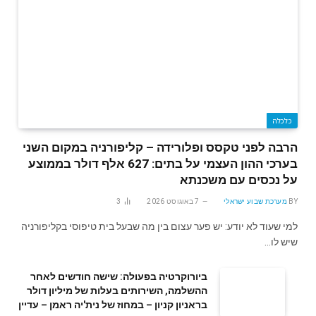
כלכלה
הרבה לפני טקסס ופלורידה – קליפורניה במקום השני
בערכי ההון העצמי על בתים: 627 אלף דולר בממוצע
על נכסים עם משכנתא
BY
מערכת שבוע ישראלי
7 באוגוסט 2026
3
למי שעוד לא יודע: יש פער עצום בין מה שבעל בית טיפוסי בקליפורניה
שיש לו…
ביורוקרטיה בפעולה: שישה חודשים לאחר
ההשלמה, השירותים בעלות של מיליון דולר
בראניון קניון – במחוז של נית'יה ראמן – עדיין