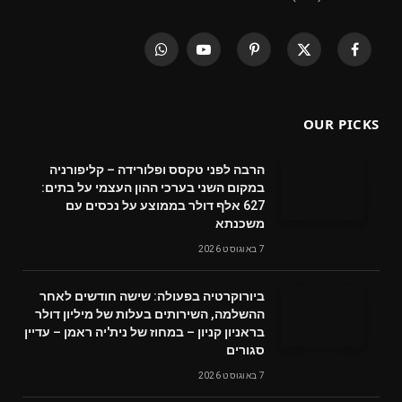
WhatsApp
YouTube
Pinterest
X
Facebook
(Twitter)
OUR PICKS
הרבה לפני טקסס ופלורידה – קליפורניה
במקום השני בערכי ההון העצמי על בתים:
627 אלף דולר בממוצע על נכסים עם
משכנתא
7 באוגוסט 2026
ביורוקרטיה בפעולה: שישה חודשים לאחר
ההשלמה, השירותים בעלות של מיליון דולר
בראניון קניון – במחוז של נית'יה ראמן – עדיין
סגורים
7 באוגוסט 2026