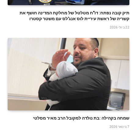
תיק קובה נפתח: דו"ח מטלטל של מחלקת המדינה חושף את
קשריה של ראשת עיריית לוס אנג'לס עם משטר קסטרו
22 ביולי 2026
שמחה‭ ‬בקהילה‭: ‬בת‭ ‬נולדה‭ ‬למקובל‭ ‬הרב‭ ‬מאיר‭ ‬מסלטי
7 בינואר 2026