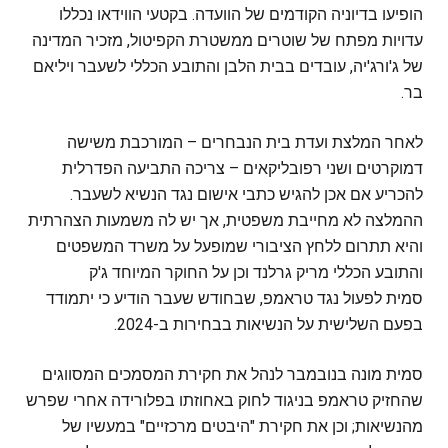
הופיעו בדיוניה הקודמים של הוועדה. בקטעי הווידאו נכללו
עדויות מפתח של שוטרים ממשטרת הקפיטול, מזכיר המדינה
של ג'ורג'יה, עובדים בבית הלבן והתובע הכללי לשעבר ויליאם
בר.
לאחר המלצת ועדת בית הנבחרים – המורכבת משישה
דמוקרטים ושני רפובליקאים – צריכה התביעה הפדרלית
להכריע אם אכן להגיש כתבי אישום נגד הנשיא לשעבר.
ההמלצה לא מחייבת משפטית, אך יש לה משמעות הצהרתית
והיא תתרום ללחץ הציבורי שמופעל על משרד המשפטים
והתובע הכללי מריק גרלנד וכן על החוקר המיוחד ג'ק
סמית לפעול נגד טראמפ, שבחודש שעבר הודיע כי יתמודד
בפעם השלישית על הנשיאות בבחירות ב-2024.
סמית מונה בנובמבר לנהל את חקירת המסמכים המסווגים
שהחזיק טראמפ בניגוד לחוק באחוזתו בפלורידה אחרי שפרש
מהנשיאות; וכן את חקירת "היבטים מרכזיים" במעשיו של