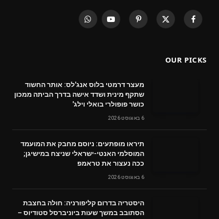
WhatsApp
YouTube
Pinterest
X
Facebook
(Twitter)
OUR PICKS
מעצר דרמטי בלוס אנג'לס: אותר החשוד
שתקף מינית ושדד אישה בדרך הביתה ממכון
כושר פופולרי בואלי וילג'
6 באוגוסט 2026
תיראו מופתעים: ניוסם מחבק את המועמד
המוסלמי האנטי-ישראלי שניצח במישיגן;
ככה נעצור את טראמפ
6 באוגוסט 2026
היסטריה בדרום קליפורניה: חולה בחצבת
הסתובב במשך שעות ביוניברסל סטודיוס –