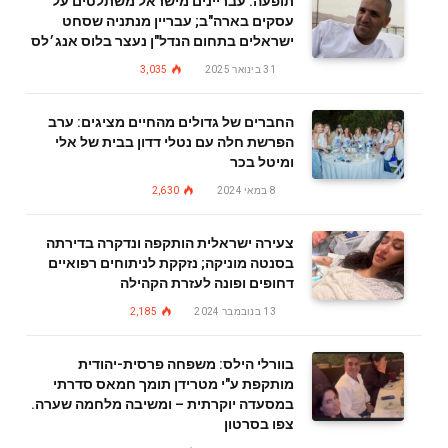
תופעה: עבריינים מישראל משתלטים על
עסקים בארה"ב; עבריין מנתניה שסחט
ישראלים בתחום הנדל"ן נעצר בלוס אנג׳לס
31 בינואר 2025
3,035
החברים של גדולים מהחיים מציגים: ערב
הפרשת חלה עם נטלי דדון בבית של אלי
ומיטל בכר
8 במאי 2024
2,630
צעירה ישראלית הותקפה ונדקרה בדירתה
בסנטה מוניקה; נזקקת לניתוחים רפואיים
דחופים ופונה לעזרת הקהילה
13 בנובמבר 2024
2,185
בוורלי הילס: משפחה פרסית-יהודית
מותקפת ע"י מטרידן תומך חמאס סדרתי
במסעדה יוקרתית – ומשיבה מלחמה שערה.
צפו בסרטון