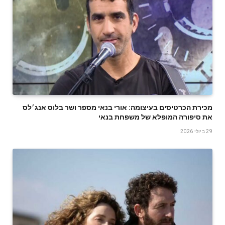
‬את‭ ‬סיפורה‭ ‬המופלא‭ ‬של‭ ‬משפחת‭ ‬בנאי
29 ביולי 2026