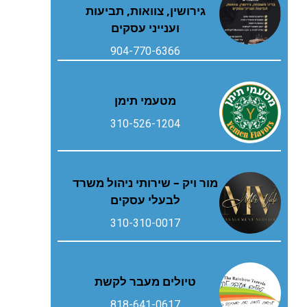
גירושין, צוואות, תביעות
וענייני עסקים
904-770-6366
מטעמי תימן
310-526-1204
מור ויק – שירותי ניהול משרד
לבעלי עסקים
310-310-0017
טיולים מעבר לקשת
818-641-0617