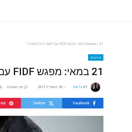
21 במאי: מפגש FIDF עם ליאור רז מ"פאודה"
»
Home
אירועים
21 במאי: מפגש FIDF עם ליאור רז מ"פאודה"
BY
גל שור
18 באפריל 2017
אין תגובות
rest
Twitter
Facebook