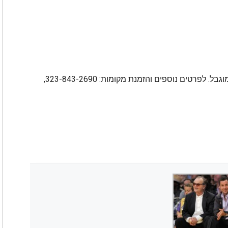
מחיר ההשתתפות: 50-75 דולר. מספר המקומות מוגבל. לפרטים נוספים והזמנת מקומות: 323-843-2690,