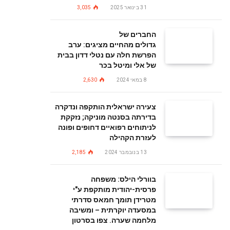
31 בינואר 2025
3,035
החברים של
גדולים מהחיים מציגים: ערב
הפרשת חלה עם נטלי דדון בבית
של אלי ומיטל בכר
8 במאי 2024
2,630
צעירה ישראלית הותקפה ונדקרה
בדירתה בסנטה מוניקה; נזקקת
לניתוחים רפואיים דחופים ופונה
לעזרת הקהילה
13 בנובמבר 2024
2,185
בוורלי הילס: משפחה
פרסית-יהודית מותקפת ע"י
מטרידן תומך חמאס סדרתי
במסעדה יוקרתית – ומשיבה
מלחמה שערה. צפו בסרטון