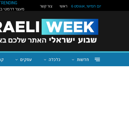
TRENDING
ראשי
צור קשר
יום חמישי, אוגוסט 6
חדשות
כלכלה
עסקים
קה