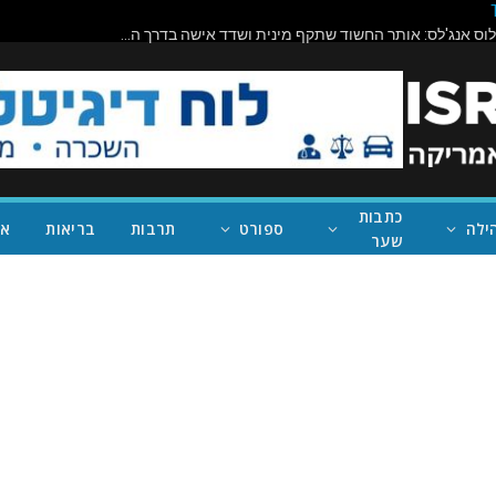
תיראו מופתעים: ניוסם מחבק את המועמד המוסלמי האנטי-ישראלי שניצח במישיגן; ככה נעצור את טראמפ
כתבות
ילה
ספורט
תרבות
בריאות
אי
שער