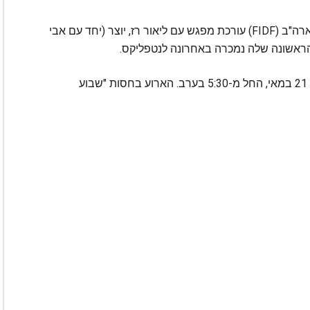
קבוצת המנהיגות הצעירה של אגודת ידידי צה"ל בארה"ב (FIDF) עורכת מפגש עם ליאור רז, יוצר (יחד עם אבי
 הראשונה שלה נמכרה באחרונה לנטפליקס.
המפגש ייערך בבית פרטי בוורלי הילס ביום ראשון 21 במאי, החל מ-5:30 בערב. הארוע בחסות "שבוע