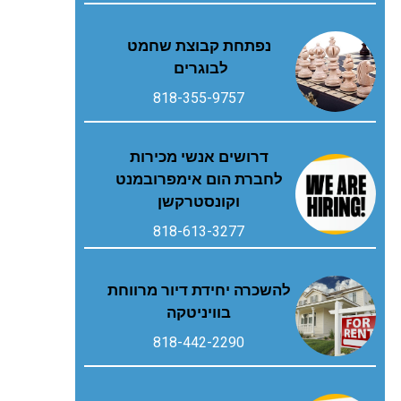
נפתחת קבוצת שחמט
לבוגרים
818-355-9757
דרושים אנשי מכירות
לחברת הום אימפרובמנט
וקונסטרקשן
818-613-3277
להשכרה יחידת דיור מרווחת
בוויניטקה
818-442-2290