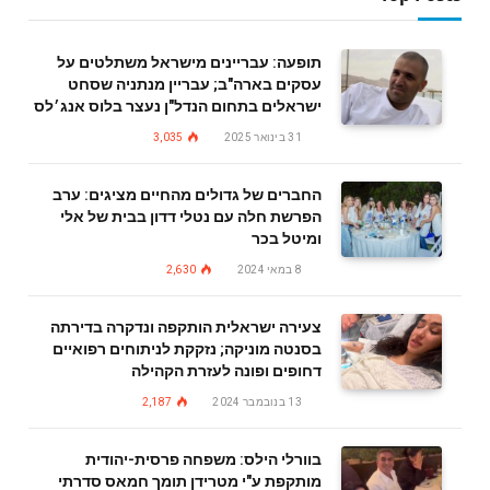
תופעה: עבריינים מישראל משתלטים על
עסקים בארה"ב; עבריין מנתניה שסחט
ישראלים בתחום הנדל"ן נעצר בלוס אנג׳לס
31 בינואר 2025
3,035
החברים של גדולים מהחיים מציגים: ערב
הפרשת חלה עם נטלי דדון בבית של אלי
ומיטל בכר
8 במאי 2024
2,630
צעירה ישראלית הותקפה ונדקרה בדירתה
בסנטה מוניקה; נזקקת לניתוחים רפואיים
דחופים ופונה לעזרת הקהילה
13 בנובמבר 2024
2,187
בוורלי הילס: משפחה פרסית-יהודית
מותקפת ע"י מטרידן תומך חמאס סדרתי