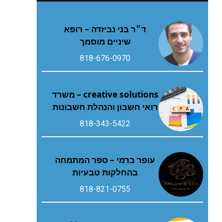
ד״ר בני נביזדה – רופא
שיניים מוסמך
818-676-0970
creative solutions – משרד
רואי חשבון והנהלת חשבונות
818-343-5422
עופר ברמי – ספר המתמחה
בהחלקות טבעיות
818-821-0755