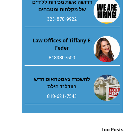
דרושה אשת מכירות ללידים
של מקלחות ומטבחים
323-870-9922
Law Offices of Tiffany E.
Feder
8183807500
להשכרה גאסטהאוס חדש
בוודלנד הילס
818-621-7543
Top Posts