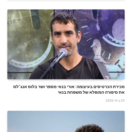
‬את‭ ‬סיפורה‭ ‬המופלא‭ ‬של‭ ‬משפחת‭ ‬בנאי
29 ביולי 2026