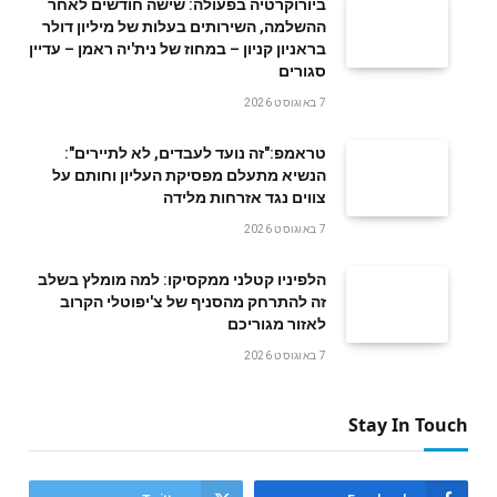
ביורוקרטיה בפעולה: שישה חודשים לאחר
ההשלמה, השירותים בעלות של מיליון דולר
בראניון קניון – במחוז של נית'יה ראמן – עדיין
סגורים
7 באוגוסט 2026
טראמפ:"זה נועד לעבדים, לא לתיירים":
הנשיא מתעלם מפסיקת העליון וחותם על
צווים נגד אזרחות מלידה
7 באוגוסט 2026
הלפיניו קטלני ממקסיקו: למה מומלץ בשלב
זה להתרחק מהסניף של צ'יפוטלי הקרוב
לאזור מגוריכם
7 באוגוסט 2026
Stay In Touch