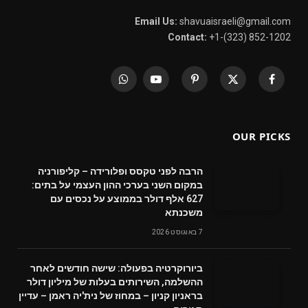
Email Us:
shavuaisraeli@gmail.com
Contact:
+1-(323) 852-1202
WhatsApp
YouTube
Pinterest
X
Facebook
(Twitter)
OUR PICKS
הרבה לפני טקסס ופלורידה – קליפורניה
במקום השני בערכי ההון העצמי על בתים:
627 אלף דולר בממוצע על נכסים עם
משכנתא
7 באוגוסט 2026
ביורוקרטיה בפעולה: שישה חודשים לאחר
ההשלמה, השירותים בעלות של מיליון דולר
בראניון קניון – במחוז של נית'יה ראמן – עדיין