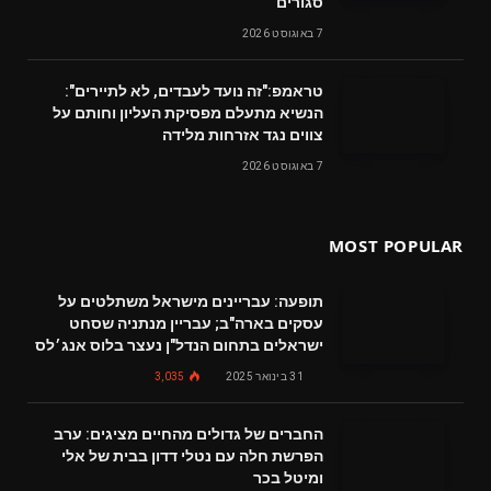
סגורים
7 באוגוסט 2026
טראמפ:"זה נועד לעבדים, לא לתיירים":
הנשיא מתעלם מפסיקת העליון וחותם על
צווים נגד אזרחות מלידה
7 באוגוסט 2026
MOST POPULAR
תופעה: עבריינים מישראל משתלטים על
עסקים בארה"ב; עבריין מנתניה שסחט
ישראלים בתחום הנדל"ן נעצר בלוס אנג׳לס
31 בינואר 2025
3,035
החברים של גדולים מהחיים מציגים: ערב
הפרשת חלה עם נטלי דדון בבית של אלי
ומיטל בכר