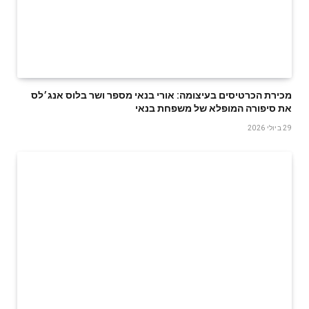
‬את‭ ‬סיפורה‭ ‬המופלא‭ ‬של‭ ‬משפחת‭ ‬בנאי
29 ביולי 2026