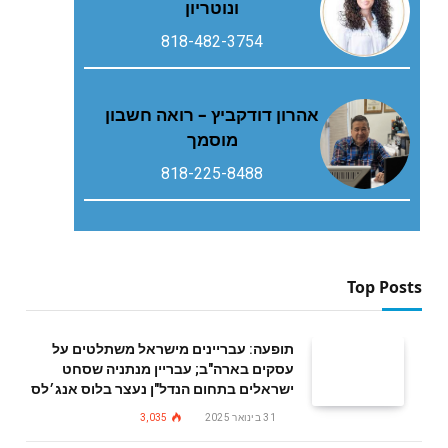
ונוטריון
818-482-3754
אהרון דודקביץ – רואה חשבון
מוסמך
818-225-8488
Top Posts
תופעה: עבריינים מישראל משתלטים על
עסקים בארה"ב; עבריין מנתניה שסחט
ישראלים בתחום הנדל"ן נעצר בלוס אנג׳לס
31 בינואר 2025
3,035