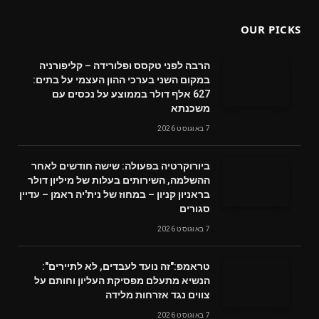
OUR PICKS
הרבה לפני טקסס ופלורידה – קליפורניה
במקום השני בערכי ההון העצמי על בתים:
627 אלף דולר בממוצע על נכסים עם
משכנתא
7 באוגוסט 2026
ביורוקרטיה בפעולה: שישה חודשים לאחר
ההשלמה, השירותים בעלות של מיליון דולר
בראניון קניון – במחוז של נית'יה ראמן – עדיין
סגורים
7 באוגוסט 2026
טראמפ:"זה נועד לעבדים, לא לתיירים":
הנשיא מתעלם מפסיקת העליון וחותם על
צווים נגד אזרחות מלידה
7 באוגוסט 2026