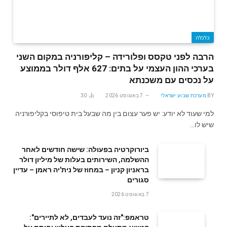
כלכלה
הרבה לפני טקסס ופלורידה – קליפורניה במקום השני
בערכי ההון העצמי על בתים: 627 אלף דולר בממוצע
על נכסים עם משכנתא
BY
מערכת שבוע ישראלי
7 באוגוסט 2026
30
למי שעוד לא יודע: יש פער עצום בין מה שבעל בית טיפוסי בקליפורניה
שיש לו…
ביורוקרטיה בפעולה: שישה חודשים לאחר
ההשלמה, השירותים בעלות של מיליון דולר
בראניון קניון – במחוז של נית'יה ראמן – עדיין
סגורים
7 באוגוסט 2026
טראמפ:"זה נועד לעבדים, לא לתיירים":