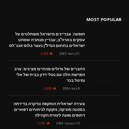
MOST POPULAR
תופעה: עבריינים מישראל משתלטים על
עסקים בארה"ב; עבריין מנתניה שסחט
ישראלים בתחום הנדל"ן נעצר בלוס אנג׳לס
31 בינואר 2025
3,035
החברים של גדולים מהחיים מציגים: ערב
הפרשת חלה עם נטלי דדון בבית של אלי
ומיטל בכר
8 במאי 2024
2,630
צעירה ישראלית הותקפה ונדקרה בדירתה
בסנטה מוניקה; נזקקת לניתוחים רפואיים
דחופים ופונה לעזרת הקהילה
13 בנובמבר 2024
2,187