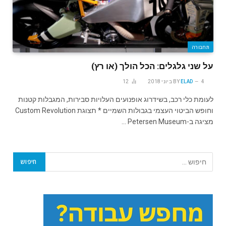
תחבורה
על שני גלגלים: הכל הולך (או רץ)
4 ביוני 2018
ELAD
BY
12
לעומת כלי רכב, בשידרוג אופנועים העלויות סבירות, המגבלות קטנות
וחופש הביטוי העצמי בגבולות השמיים * תצוגת Custom Revolution
מציגה ב-Petersen Museum …