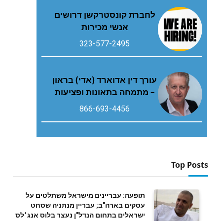
לחברת קונסטרקשן דרושים
אנשי מכירות
323-577-2495
עורך דין אדוארד (אדי) בראון
– מתמחה בתאונות ופציעות
866-693-4456
Top Posts
תופעה: עבריינים מישראל משתלטים על
עסקים בארה"ב; עבריין מנתניה שסחט
ישראלים בתחום הנדל"ן נעצר בלוס אנג׳לס