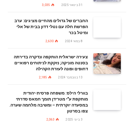
31 בינואר 2025
3,035
החברים של גדולים מהחיים מציגים: ערב
הפרשת חלה עם נטלי דדון בבית של אלי
ומיטל בכר
8 במאי 2024
2,630
צעירה ישראלית הותקפה ונדקרה בדירתה
בסנטה מוניקה; נזקקת לניתוחים רפואיים
דחופים ופונה לעזרת הקהילה
13 בנובמבר 2024
2,185
בוורלי הילס: משפחה פרסית-יהודית
מותקפת ע"י מטרידן תומך חמאס סדרתי
במסעדה יוקרתית – ומשיבה מלחמה שערה.
צפו בסרטון
3 ביוני 2025
2,063