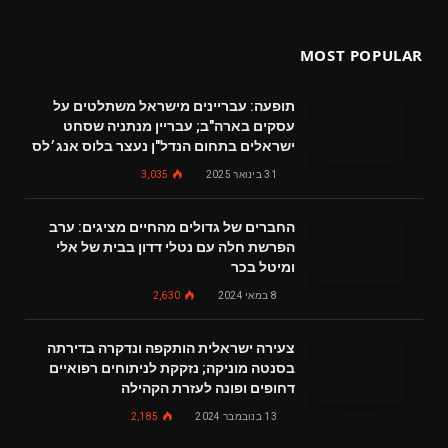
MOST POPULAR
תופעה: עבריינים מישראל משתלטים על
עסקים בארה"ב; עבריין מנתניה שסחט
ישראלים בתחום הנדל"ן נעצר בלוס אנג׳לס
31 בינואר 2025
3,035
החברים של גדולים מהחיים מציגים: ערב
הפרשת חלה עם נטלי דדון בבית של אלי
ומיטל בכר
8 במאי 2024
2,630
צעירה ישראלית הותקפה ונדקרה בדירתה
בסנטה מוניקה; נזקקת לניתוחים רפואיים
דחופים ופונה לעזרת הקהילה
13 בנובמבר 2024
2,185