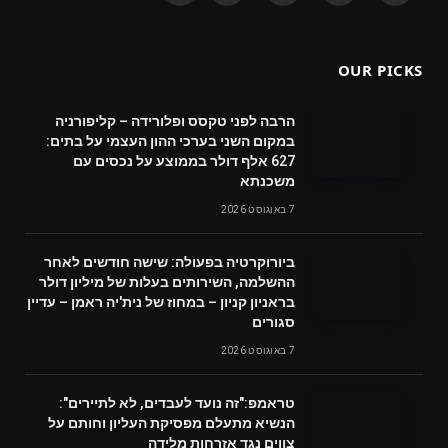
(Twitter)
OUR PICKS
הרבה לפני טקסס ופלורידה – קליפורניה
במקום השני בערכי ההון העצמי על בתים:
627 אלף דולר בממוצע על נכסים עם
משכנתא
7 באוגוסט 2026
ביורוקרטיה בפעולה: שישה חודשים לאחר
ההשלמה, השירותים בעלות של מיליון דולר
בראניון קניון – במחוז של נית'יה ראמן – עדיין
סגורים
7 באוגוסט 2026
טראמפ:"זה נועד לעבדים, לא לתיירים":
הנשיא מתעלם מפסיקת העליון וחותם על
צווים נגד אזרחות מלידה