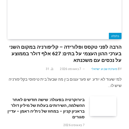
כלכלה
הרבה לפני טקסס ופלורידה – קליפורניה במקום השני
בערכי ההון העצמי על בתים: 627 אלף דולר בממוצע
על נכסים עם משכנתא
BY
מערכת שבוע ישראלי
7 באוגוסט 2026
31
למי שעוד לא יודע: יש פער עצום בין מה שבעל בית טיפוסי בקליפורניה
שיש לו…
ביורוקרטיה בפעולה: שישה חודשים לאחר
ההשלמה, השירותים בעלות של מיליון דולר
בראניון קניון – במחוז של נית'יה ראמן – עדיין
סגורים
7 באוגוסט 2026