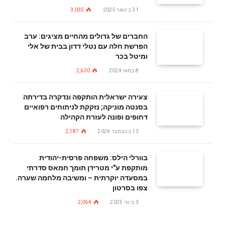
31 בינואר 2025
3,035
החברים של גדולים מהחיים מציגים: ערב
הפרשת חלה עם נטלי דדון בבית של אלי
ומיטל בכר
8 במאי 2024
2,630
צעירה ישראלית הותקפה ונדקרה בדירתה
בסנטה מוניקה; נזקקת לניתוחים רפואיים
דחופים ופונה לעזרת הקהילה
13 בנובמבר 2024
2,187
בוורלי הילס: משפחה פרסית-יהודית
מותקפת ע"י מטרידן תומך חמאס סדרתי
במסעדה יוקרתית – ומשיבה מלחמה שערה.
צפו בסרטון
3 ביוני 2025
2,064