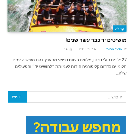
קהילה
מושיטים‬ ‫יד כבר עשר‬ שנים!
BY
אלעד מסורי
6 ביוני 2018
16
‪ 27‬ילדים חולי סרטן‪ ,‬מלווים בצוות רפואי מהארץ‪ ,‬נהנו מעשרה ימים
חלומיים‬ ‫בדרום קליפורניה הודות לעמותת ״להושיט יד״ והפעילים
שלה…