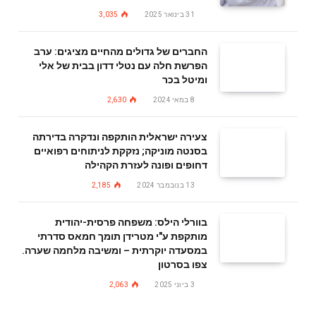
31 בינואר 2025
3,035
החברים של גדולים מהחיים מציגים: ערב
הפרשת חלה עם נטלי דדון בבית של אלי
ומיטל בכר
8 במאי 2024
2,630
צעירה ישראלית הותקפה ונדקרה בדירתה
בסנטה מוניקה; נזקקת לניתוחים רפואיים
דחופים ופונה לעזרת הקהילה
13 בנובמבר 2024
2,185
בוורלי הילס: משפחה פרסית-יהודית
מותקפת ע"י מטרידן תומך חמאס סדרתי
במסעדה יוקרתית – ומשיבה מלחמה שערה.
צפו בסרטון
3 ביוני 2025
2,063