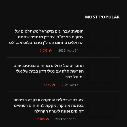
MOST POPULAR
תופעה: עבריינים מישראל משתלטים על
עסקים בארה"ב; עבריין מנתניה שסחט
ישראלים בתחום הנדל"ן נעצר בלוס אנג׳לס
31 בינואר 2025
3,035
החברים של גדולים מהחיים מציגים: ערב
הפרשת חלה עם נטלי דדון בבית של אלי
ומיטל בכר
8 במאי 2024
2,630
צעירה ישראלית הותקפה ונדקרה בדירתה
בסנטה מוניקה; נזקקת לניתוחים רפואיים
דחופים ופונה לעזרת הקהילה
13 בנובמבר 2024
2,185