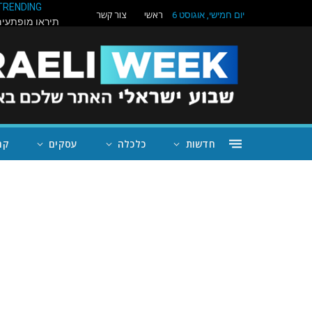
TRENDING
ראשי
צור קשר
יום חמישי, אוגוסט 6
חדשות
כלכלה
עסקים
קה