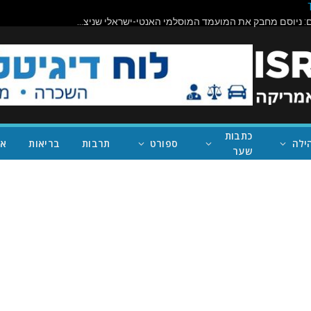
תיראו מופתעים: ניוסם מחבק את המועמד המוסלמי האנטי-ישראלי שניצח במישיגן; ככה נעצור את טראמפ
כתבות
ילה
ספורט
תרבות
בריאות
אי
שער