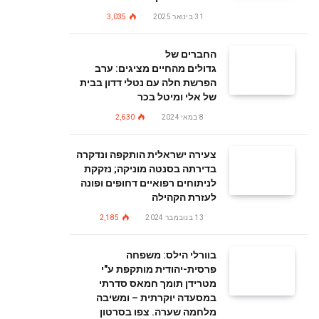
31 בינואר 2025
3,035
החברים של
גדולים מהחיים מציגים: ערב
הפרשת חלה עם נטלי דדון בבית
של אלי ומיטל בכר
8 במאי 2024
2,630
צעירה ישראלית הותקפה ונדקרה
בדירתה בסנטה מוניקה; נזקקת
לניתוחים רפואיים דחופים ופונה
לעזרת הקהילה
13 בנובמבר 2024
2,185
בוורלי הילס: משפחה
פרסית-יהודית מותקפת ע"י
מטרידן תומך חמאס סדרתי
במסעדה יוקרתית – ומשיבה
מלחמה שערה. צפו בסרטון