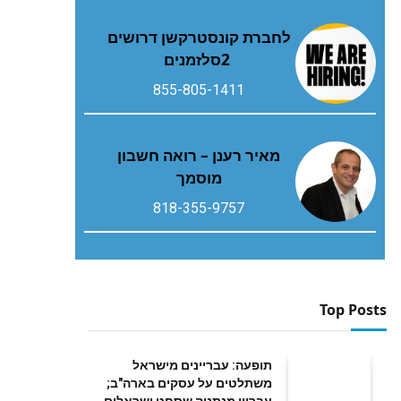
‬2‭ ‬סלזמנים
855-805-1411
מאיר רענן – רואה חשבון
מוסמך
818-355-9757
Top Posts
תופעה: עבריינים מישראל
משתלטים על עסקים בארה"ב;