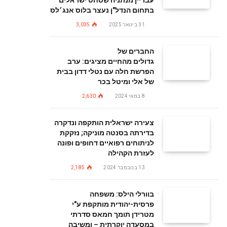
עבריין מנתניה שסחט ישראלים
בתחום הנדל"ן נעצר בלוס אנג׳לס
31 בינואר 2025
3,035
החברים של
גדולים מהחיים מציגים: ערב
הפרשת חלה עם נטלי דדון בבית
של אלי ומיטל בכר
8 במאי 2024
2,630
צעירה ישראלית הותקפה ונדקרה
בדירתה בסנטה מוניקה; נזקקת
לניתוחים רפואיים דחופים ופונה
לעזרת הקהילה
13 בנובמבר 2024
2,185
בוורלי הילס: משפחה
פרסית-יהודית מותקפת ע"י
מטרידן תומך חמאס סדרתי
במסעדה יוקרתית – ומשיבה