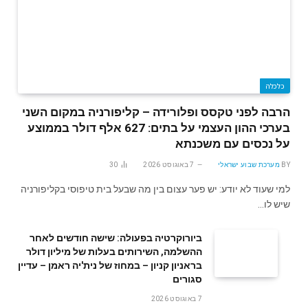
כלכלה
הרבה לפני טקסס ופלורידה – קליפורניה במקום השני
בערכי ההון העצמי על בתים: 627 אלף דולר בממוצע
על נכסים עם משכנתא
BY
מערכת שבוע ישראלי
7 באוגוסט 2026
30
למי שעוד לא יודע: יש פער עצום בין מה שבעל בית טיפוסי בקליפורניה
שיש לו…
ביורוקרטיה בפעולה: שישה חודשים לאחר
ההשלמה, השירותים בעלות של מיליון דולר
בראניון קניון – במחוז של נית'יה ראמן – עדיין
סגורים
7 באוגוסט 2026