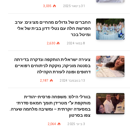
31 בינואר 2025
3,035
החברים של גדולים מהחיים מציגים: ערב
הפרשת חלה עם נטלי דדון בבית של אלי
ומיטל בכר
8 במאי 2024
2,630
צעירה ישראלית הותקפה ונדקרה בדירתה
בסנטה מוניקה; נזקקת לניתוחים רפואיים
דחופים ופונה לעזרת הקהילה
13 בנובמבר 2024
2,187
בוורלי הילס: משפחה פרסית-יהודית
מותקפת ע"י מטרידן תומך חמאס סדרתי
במסעדה יוקרתית – ומשיבה מלחמה שערה.
צפו בסרטון
3 ביוני 2025
2,064