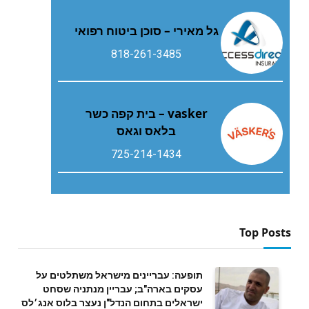
גל מאירי – סוכן ביטוח רפואי
818-261-3485
vasker – בית קפה כשר
בלאס וגאס
725-214-1434
Top Posts
תופעה: עבריינים מישראל משתלטים על
עסקים בארה"ב; עבריין מנתניה שסחט
ישראלים בתחום הנדל"ן נעצר בלוס אנג׳לס