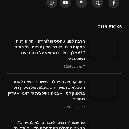
WhatsApp
YouTube
Pinterest
X
Facebook
(Twitter)
OUR PICKS
הרבה לפני טקסס ופלורידה – קליפורניה
במקום השני בערכי ההון העצמי על בתים:
627 אלף דולר בממוצע על נכסים עם
משכנתא
7 באוגוסט 2026
ביורוקרטיה בפעולה: שישה חודשים לאחר
ההשלמה, השירותים בעלות של מיליון דולר
בראניון קניון – במחוז של נית'יה ראמן – עדיין
סגורים
7 באוגוסט 2026
טראמפ:"זה נועד לעבדים, לא לתיירים":
הנשיא מתעלם מפסיקת העליון וחותם על