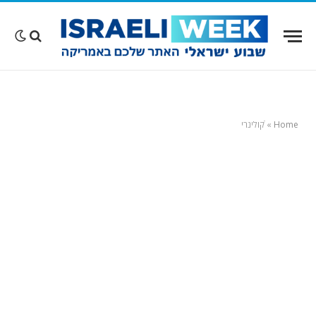
Home
»
ֿקולינרי