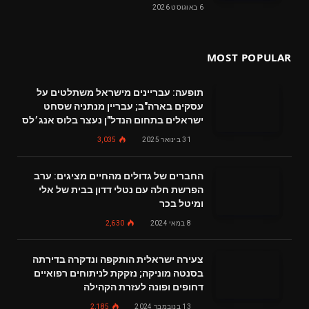
6 באוגוסט 2026
MOST POPULAR
תופעה: עבריינים מישראל משתלטים על
עסקים בארה"ב; עבריין מנתניה שסחט
ישראלים בתחום הנדל"ן נעצר בלוס אנג׳לס
31 בינואר 2025
3,035
החברים של גדולים מהחיים מציגים: ערב
הפרשת חלה עם נטלי דדון בבית של אלי
ומיטל בכר
8 במאי 2024
2,630
צעירה ישראלית הותקפה ונדקרה בדירתה
בסנטה מוניקה; נזקקת לניתוחים רפואיים
דחופים ופונה לעזרת הקהילה
13 בנובמבר 2024
2,185