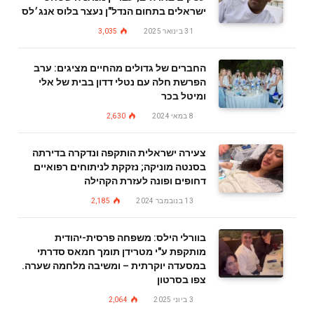
ישראלים בתחום הנדל"ן נעצר בלוס אנג׳לס
31 בינואר 2025
3,035
החברים של גדולים מהחיים מציגים: ערב
הפרשת חלה עם נטלי דדון בבית של אלי
ומיטל בכר
8 במאי 2024
2,630
צעירה ישראלית הותקפה ונדקרה בדירתה
בסנטה מוניקה; נזקקת לניתוחים רפואיים
דחופים ופונה לעזרת הקהילה
13 בנובמבר 2024
2,185
בוורלי הילס: משפחה פרסית-יהודית
מותקפת ע"י מטרידן תומך חמאס סדרתי
במסעדה יוקרתית – ומשיבה מלחמה שערה.
צפו בסרטון
3 ביוני 2025
2,064