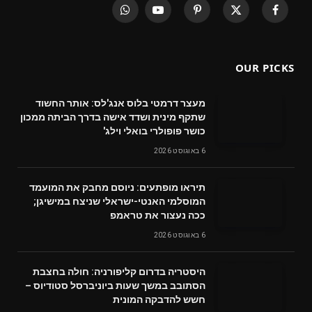
WhatsApp
YouTube
Pinterest
X
Facebook
(Twitter)
OUR PICKS
מעצר דרמטי בלוס אנג'לס: אותר החשוד
שתקף מינית ושדד אישה בדרך הביתה ממכון
כושר פופולרי בואלי וילג'
6 באוגוסט 2026
תיראו מופתעים: ניוסם מחבק את המועמד
המוסלמי האנטי-ישראלי שניצח במישיגן;
ככה נעצור את טראמפ
6 באוגוסט 2026
היסטריה בדרום קליפורניה: חולה בחצבת
הסתובב במשך שעות ביוניברסל סטודיוס –
חשש להדבקה המונית