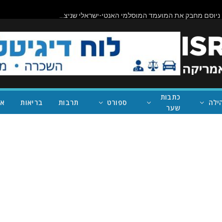
תיראו מופתעים: ניוסם מחבק את המועמד המוסלמי האנטי-ישראלי שניצח במישיגן; ככה נעצור את טראמפ
כתבות
ילה
ספורט
תרבות
בריאות
אי
שער