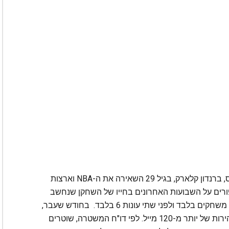
ההודעה על מותו הטראגי של שחקן ממפיס גריזליס, ברנדון קלארק, בגיל 29 השאירה את ה-NBA וארצות
רים על השבועות האחרונים בחייו של השחקן שנחשב
לכישרון, אך סדרת פציעות גרמו לו לשחק העונה 2 משחקים בלבד ולפני שתי עונות 6 בלבד. בחודש שעבר,
קלארק נעצר בארקנסו לאחר מרדף משטרתי במהירות של יותר מ-120 מייל. לפי דו"ח המשטרה, שוטרים