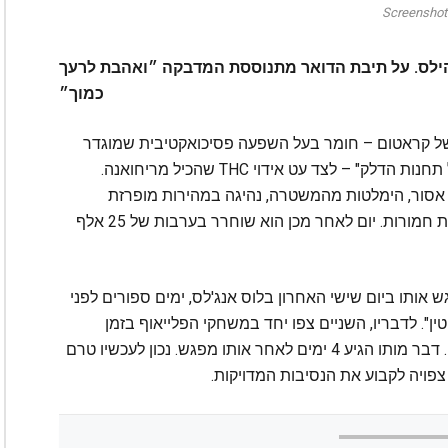
Screenshot
 הילס. על תיבת הדואר מתנוססת המדבקה ״ואהבת לרעך
כמוך״
ערך בקורבט נמצאו יותר מ-200 גרם של קראטום – חומר בעל השפעה פסיכואקטיבית שמוגדר
כחומר אסור בארקנסו ולעתים מכונה "ההרואין של תחנות הדלק" – לצד עט אידוי THC שהכיל מריחואנה.
סור, הימלטות מהמשטרה, נהיגה במהירות מופרזת
ועקיפה מסוכנת. שניים מהאישומים הוגדרו כעבירות חמורות. יום לאחר מכן הוא שוחרר בערבות של 25 אלף
פר האישי של קלארק סיפר ל-TMZ כי פגש אותו ביום שישי האחרון בלוס אנג'לס, ימים ספורים לפני
טין". לדבריו, השניים צפו יחד במשחקי הפלייאוף בזמן
התספורת, ולא היה שום דבר חריג בהתנהגות שלו. דבר מותו הגיע 4 ימים לאחר אותו מפגש. נכון לעכשיו טרם
פויה לקבוע את הנסיבות המדויקות.