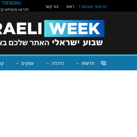
TRENDING
ראשי
צור קשר
יום שישי, אוגוסט 7
חדשות
כלכלה
עסקים
קה