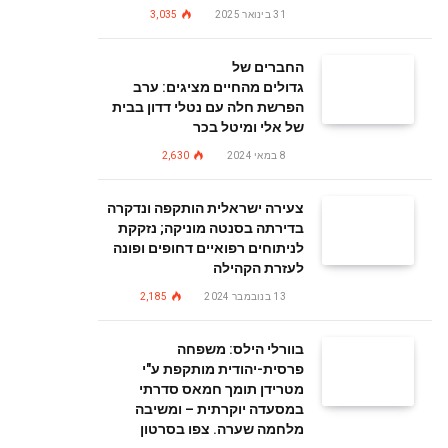
31 בינואר 2025
3,035
החברים של
גדולים מהחיים מציגים: ערב
הפרשת חלה עם נטלי דדון בבית
של אלי ומיטל בכר
8 במאי 2024
2,630
צעירה ישראלית הותקפה ונדקרה
בדירתה בסנטה מוניקה; נזקקת
לניתוחים רפואיים דחופים ופונה
לעזרת הקהילה
13 בנובמבר 2024
2,185
בוורלי הילס: משפחה
פרסית-יהודית מותקפת ע"י
מטרידן תומך חמאס סדרתי
במסעדה יוקרתית – ומשיבה
מלחמה שערה. צפו בסרטון