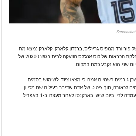
Screenshot
 פורוורד ממפיס גריזליס, ברנדון קלארק. קלארק נמצא מת
בבית בלוס אנג'לס ב-11 במאי. הוא היה בן 29. מחלקת הכבאות של לוס אנג'לס הוזעקה לבית בגוש 20300 של
, שכן גורמים רשמיים אמרו כי מצאו ציוד לשימוש בסמים.
את ציוד הסמים לכאורה, תוך ציטוט של אדם שדיבר בעילום שם מכיוון
שהמידע לא פורסם לציבור. הוא עמד בפני דיון בהעמדה לדין ביום שישי בארקנסו לאחר מעצרו ב-1 באפריל