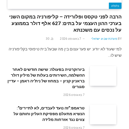
כלכלה
הרבה לפני טקסס ופלורידה – קליפורניה במקום השני
בערכי ההון העצמי על בתים: 627 אלף דולר בממוצע
על נכסים עם משכנתא
BY
מערכת שבוע ישראלי
7 באוגוסט 2026
30
למי שעוד לא יודע: יש פער עצום בין מה שבעל בית טיפוסי בקליפורניה
שיש לו…
ביורוקרטיה בפעולה: שישה חודשים לאחר
ההשלמה, השירותים בעלות של מיליון דולר
בראניון קניון – במחוז של נית'יה ראמן – עדיין
סגורים
7 באוגוסט 2026
טראמפ:"זה נועד לעבדים, לא לתיירים":
הנשיא מתעלם מפסיקת העליון וחותם על
צווים נגד אזרחות מלידה
7 באוגוסט 2026