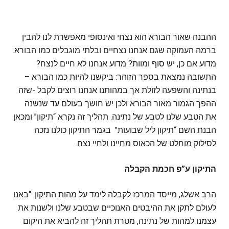
ההבנה שאור הבורא הוא נצחי ואינסופי מאפשרת לנו להבין
ברמה העמוקה שגם אנחנו נצחיים ובלתי מוגבלים כמו הבורא.
מדוע אם כן, יש סוף ומוות? מדוע אנחנו לא חיים לנצח?
התשובה נמצאת בספר הזוהר: ביקשנו להיות כמו הבורא –
בנתינה והשפעה לזולת אך במהותנו אנחנו רוצים לקבל -שזה
ההפך הגמור מאור הבורא ולכן יש חושך בעולם עד שנשנה
את הטבע שלנו לטבע של נתינה. תהליך זה נקרא “תיקון” ומכאן
הבנת השם “תיקון ליל שבועות” בגמר התיקון כולנו נזכה
לסילוק מוחלט של הכאוס מחיינו ולחיי נצח.
התיקון ע”פ חכמת הקבלה
הרב אשלג, מייסד המרכז לקבלה לימד על מהות התיקון: “באנו
לעולם לתקן את ההיבטים האנוכיים שבטבע שלנו ולשנות את
עצמנו למהות של נתינה, מטרת תהליך זה להביא את היקום