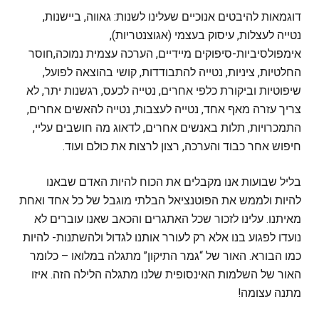
דוגמאות להיבטים אנוכיים שעלינו לשנות: גאווה, ביישנות,
נטייה לעצלות, עיסוק בעצמי (אגוצנטריות),
אימפולסיביות-סיפוקים מיידיים, הערכה עצמית נמוכה,חוסר
החלטיות, ציניות, נטייה להתבודדות, קושי בהוצאה לפועל,
שיפוטיות וביקורת כלפי אחרים, נטייה לכעס, רגשנות יתר, לא
צריך עזרה מאף אחד, נטייה לעצבות, נטייה להאשים אחרים,
התמכרויות, תלות באנשים אחרים, לדאוג מה חושבים עליי,
חיפוש אחר כבוד והערכה, רצון לרצות את כולם ועוד.
בליל שבועות אנו מקבלים את הכוח להיות האדם שבאנו
להיות ולממש את הפוטנציאל הבלתי מוגבל של כל אחד ואחת
מאיתנו. עלינו לזכור שכל האתגרים והכאב שאנו עוברים לא
נועדו לפגוע בנו אלא רק לעורר אותנו לגדול ולהשתנות- להיות
כמו הבורא. האור של “גמר התיקון” מתגלה במלואו – כלומר
האור של השלמות האינסופית שלנו מתגלה הלילה הזה. איזו
מתנה עצומה!