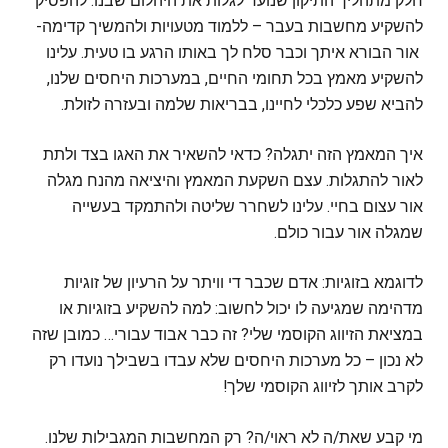
חלק מתהליך התיקון שנועד לגלות את היהלום שבנו. להפסיק
להשקיע מחשבות בעבר – ללמוד מטעויות ולהמשיך קדימה-
אור הבורא איתך וכבר סלח לך באותו הרגע בו טעית. עלינו
להשקיע מאמץ בכל תחומי החיים, במערכות היחסים שלנו,
להביא שפע כלכלי לחיינו, בבריאות שלמה ובעזרה לזולת.
איך המאמץ הזה יתגלה? כדאי להשאיר את האגו בצד ולתת
לאור להתגלות. עצם השקעת המאמץ והיציאה מהנח מגלה
אור עצום בחיי. עלינו לשחרר שליטה ולהתמקד בעשייה
שמגלה אור עבור כולם.
לדוגמא בזוגיות: אדם שכבר די וויתר על הרעיון של זוגיות
מדהימה שמגיעה לו יכול לחשוב: למה להשקיע בזוגיות או
במציאת הזיווג הקוסמי שלי? זה כבר אבוד עבורי… כמובן שזה
לא נכון – כל מערכות היחסים שלא עבדו בשבילך נועדו רק
לקרב אותך לזיווג הקוסמי שלך!
מי קבע שאת/ה לא ראוי/ה? רק המחשבות המגבילות שלנו.