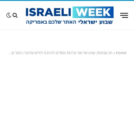
Home
»
חג‭ ‬שבועות‭:‬ שפע‭ ‬של‭ ‬אור‭ ‬וברכות‭ ‬עומדים‭ ‬להיכנס‭ ‬לחיים‭ ‬שלכם / הטור של אבנר מדר