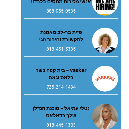
אנשי מכירות מנוסים בלבד!!
888-955-0535
פזית בר-לב מאמנת
לתקשורת וחיבור זוגי
818-451-5335
vasker – בית קפה כשר
בלאס וגאס
725-214-1434
נטלי עמיאל – סוכנת הנדלן
שלך בדאלאס
818-445-1303