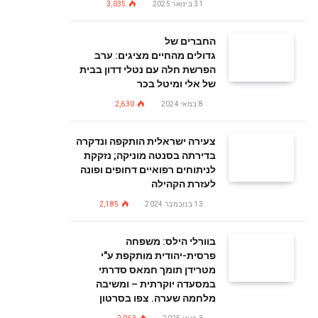
31 בינואר 2025
3,035
החברים של
גדולים מהחיים מציגים: ערב
הפרשת חלה עם נטלי דדון בבית
של אלי ומיטל בכר
8 במאי 2024
2,630
צעירה ישראלית הותקפה ונדקרה
בדירתה בסנטה מוניקה; נזקקת
לניתוחים רפואיים דחופים ופונה
לעזרת הקהילה
13 בנובמבר 2024
2,185
בוורלי הילס: משפחה
פרסית-יהודית מותקפת ע"י
מטרידן תומך חמאס סדרתי
במסעדה יוקרתית – ומשיבה
מלחמה שערה. צפו בסרטון