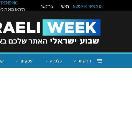
TRENDING
ראשי
צור קשר
יום חמישי, אוגוסט 6
חדשות
כלכלה
עסקים
קה