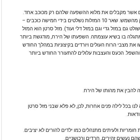
ים אשר מקבלים את מלוא ההשפעה שלהם רק מכוכב אחד.
מזל סרטן מושפע רק מהירח ומזל אריה מושפע רק מהשמש. שאר 10 המזלות נשלטים בידי חמישה כוכבים –
לט גם במזל גדי וגם במזל דלי ועוד). מזל סרטן הוא המזל
 מתגלה בו בשיא עוצמתה. השפעתו של הירח, מודגשת ביותר
ו את מצבי הרוח העולים ויורדים בקיצוניות במהלך החודש
והשפל. הכעס והעצבות עלולים להתעורר החודש ביותר
ה להבין את מהותו של הירח.
לנו בכל לילה פנים אחרות, לכן, לא פלא שבני מזל סרטן
דאות.
ת חומריות ולעיתים מתנהלים כמו ילדים להורים לא יציבים.
ם נעשים זהירים, חרדים ורכושניים.