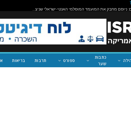
תיראו מופתעים: ניוסם מחבק את המועמד המוסלמי האנטי-ישראלי שניצח במישיגן; ככה נעצור את טראמפ
כתבות
ילה
ספורט
תרבות
בריאות
אי
שער