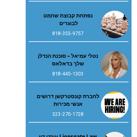
נפתחת קבוצת שחמט
לבוגרים
818-355-9757
נטלי עמיאל – סוכנת הנדלן
שלך בדאלאס
818-445-1303
לחברת קונסטרקשן דרושים
אנשי מכירות
323-270-1728
Lionsgate Law עורכי דין