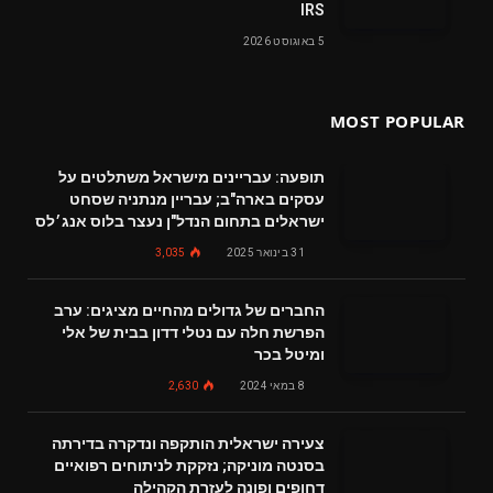
IRS
5 באוגוסט 2026
MOST POPULAR
תופעה: עבריינים מישראל משתלטים על
עסקים בארה"ב; עבריין מנתניה שסחט
ישראלים בתחום הנדל"ן נעצר בלוס אנג׳לס
31 בינואר 2025
3,035
החברים של גדולים מהחיים מציגים: ערב
הפרשת חלה עם נטלי דדון בבית של אלי
ומיטל בכר
8 במאי 2024
2,630
צעירה ישראלית הותקפה ונדקרה בדירתה
בסנטה מוניקה; נזקקת לניתוחים רפואיים
דחופים ופונה לעזרת הקהילה