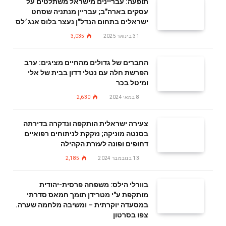
תופעה: עבריינים מישראל משתלטים על
עסקים בארה"ב; עבריין מנתניה שסחט
ישראלים בתחום הנדל"ן נעצר בלוס אנג׳לס
31 בינואר 2025
3,035
החברים של גדולים מהחיים מציגים: ערב
הפרשת חלה עם נטלי דדון בבית של אלי
ומיטל בכר
8 במאי 2024
2,630
צעירה ישראלית הותקפה ונדקרה בדירתה
בסנטה מוניקה; נזקקת לניתוחים רפואיים
דחופים ופונה לעזרת הקהילה
13 בנובמבר 2024
2,185
בוורלי הילס: משפחה פרסית-יהודית
מותקפת ע"י מטרידן תומך חמאס סדרתי
במסעדה יוקרתית – ומשיבה מלחמה שערה.
צפו בסרטון