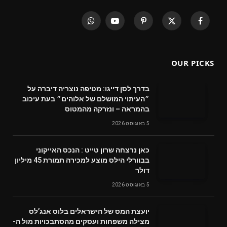
WhatsApp
YouTube
Pinterest
X
Facebook
(Twitter)
OUR PICKS
בדרך לסן דייגו: מטיפה נוצריה דיברה על
״העיתוי המושלם של אלוהים״ בעת עיכוב
בהמראה – ונזרקה מהמטוס
5 באוגוסט 2026
‬דולר
5 באוגוסט 2026
‬מצילה‭ ‬משפחות‭ ‬ועסקים‭ ‬מהסתבכויות‭ ‬מול‭ ‬ה-