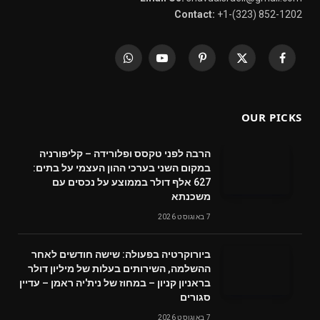
Contact:
+1-(323) 852-1202
WhatsApp
YouTube
Pinterest
X
Facebook
(Twitter)
OUR PICKS
הרבה לפני טקסס ופלורידה – קליפורניה
במקום השני בערכי ההון העצמי על בתים:
627 אלף דולר בממוצע על נכסים עם
משכנתא
7 באוגוסט 2026
ביורוקרטיה בפעולה: שישה חודשים לאחר
ההשלמה, השירותים בעלות של מיליון דולר
בראניון קניון – במחוז של נית'יה ראמן – עדיין
סגורים
7 באוגוסט 2026