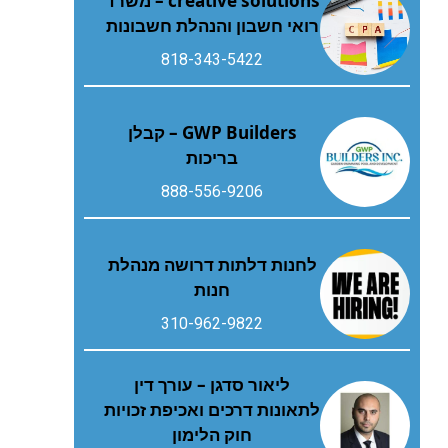
creative solutions – משרד
רואי חשבון והנהלת חשבונות
818-343-5422
GWP Builders – קבלן
בריכות
888-556-9206
לחנות דלתות דרושה מנהלת
חנות
310-962-9822
ליאור סדגן – עורך דין
לתאונות דרכים ואכיפת זכויות
חוק הלימון