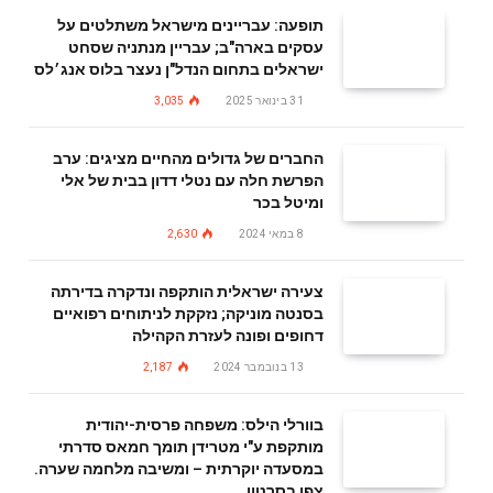
תופעה: עבריינים מישראל משתלטים על
עסקים בארה"ב; עבריין מנתניה שסחט
ישראלים בתחום הנדל"ן נעצר בלוס אנג׳לס
31 בינואר 2025
3,035
החברים של גדולים מהחיים מציגים: ערב
הפרשת חלה עם נטלי דדון בבית של אלי
ומיטל בכר
8 במאי 2024
2,630
צעירה ישראלית הותקפה ונדקרה בדירתה
בסנטה מוניקה; נזקקת לניתוחים רפואיים
דחופים ופונה לעזרת הקהילה
13 בנובמבר 2024
2,187
בוורלי הילס: משפחה פרסית-יהודית
מותקפת ע"י מטרידן תומך חמאס סדרתי
במסעדה יוקרתית – ומשיבה מלחמה שערה.
צפו בסרטון