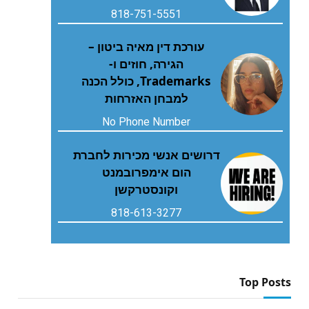
818-751-5551
עורכת דין מאיה ביטון –
הגירה, חוזים ו-
Trademarks, כולל הכנה
למבחן האזרחות
No Phone Number
דרושים אנשי מכירות לחברת
הום אימפרובמנט
וקונסטרקשן
818-613-3277
Top Posts