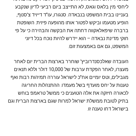
ליחסי מין בלאס וגאס, לא התייצב ביום רביעי לדיון שנקבע
בעניינו בבית המשפט בנבאדה. סנגורו, עו"ד דייויד צ'סנוף,
הופיע מטעמו וביקש לפטור אותו מהופעה פיזית. השופטת
ברברה שיפאלאקווה דחתה את הבקשה והבהירה כי על פי
חוקי מדינת נבאדה – הוא יידרש להיות נוכח בכל דיוני
המשפט, גם אם באמצעות זום.
העובדה שאלכסנדרוביץ' שוחרר בארצות הברית יום לאחר
מעצרו, לאחר הפקדת ערבות של 10,000 דולר וללא תנאים
מגבילים, וטס יומיים אח"כ לישראל עוררה תמיהות רבות ואף
טענות על יחס מועדף בשל מעמדו. ההתנהלות החריגה
לכאורה חיזקה את אלה הטוענים כי ממשל טראמפ בוחש
בתיק לטובת ממשלת ישראל למרות שגם בארצות הברית וגם
בישראל דחו טענה זו.