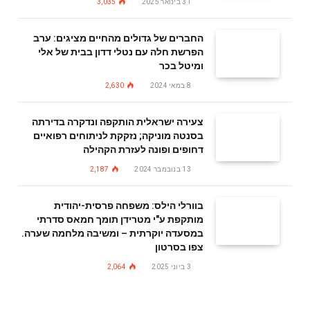
31 בינואר 2025
3,035
החברים של גדולים מהחיים מציגים: ערב
הפרשת חלה עם נטלי דדון בבית של אלי
ומיטל בכר
8 במאי 2024
2,630
צעירה ישראלית הותקפה ונדקרה בדירתה
בסנטה מוניקה; נזקקת לניתוחים רפואיים
דחופים ופונה לעזרת הקהילה
13 בנובמבר 2024
2,187
בוורלי הילס: משפחה פרסית-יהודית
מותקפת ע"י מטרידן תומך חמאס סדרתי
במסעדה יוקרתית – ומשיבה מלחמה שערה.
צפו בסרטון
3 ביוני 2025
2,064