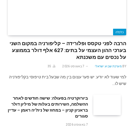
כלכלה
הרבה לפני טקסס ופלורידה – קליפורניה במקום השני
בערכי ההון העצמי על בתים: 627 אלף דולר בממוצע
על נכסים עם משכנתא
BY
מערכת שבוע ישראלי
7 באוגוסט 2026
35
למי שעוד לא יודע: יש פער עצום בין מה שבעל בית טיפוסי בקליפורניה
שיש לו…
ביורוקרטיה בפעולה: שישה חודשים לאחר
ההשלמה, השירותים בעלות של מיליון דולר
בראניון קניון – במחוז של נית'יה ראמן – עדיין
סגורים
7 באוגוסט 2026