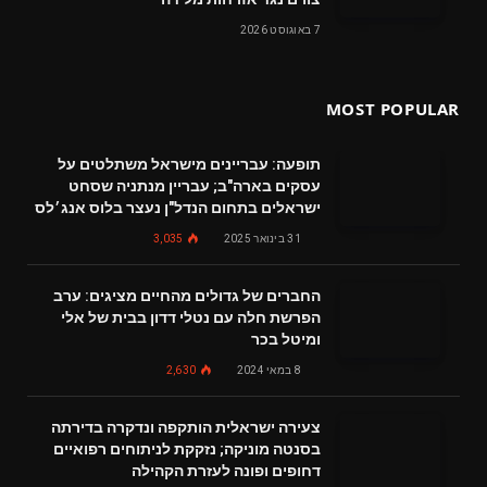
7 באוגוסט 2026
MOST POPULAR
תופעה: עבריינים מישראל משתלטים על
עסקים בארה"ב; עבריין מנתניה שסחט
ישראלים בתחום הנדל"ן נעצר בלוס אנג׳לס
31 בינואר 2025
3,035
החברים של גדולים מהחיים מציגים: ערב
הפרשת חלה עם נטלי דדון בבית של אלי
ומיטל בכר
8 במאי 2024
2,630
צעירה ישראלית הותקפה ונדקרה בדירתה
בסנטה מוניקה; נזקקת לניתוחים רפואיים
דחופים ופונה לעזרת הקהילה