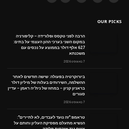
(Twitter)
OUR PICKS
הרבה לפני טקסס ופלורידה – קליפורניה
במקום השני בערכי ההון העצמי על בתים:
627 אלף דולר בממוצע על נכסים עם
משכנתא
7 באוגוסט 2026
ביורוקרטיה בפעולה: שישה חודשים לאחר
ההשלמה, השירותים בעלות של מיליון דולר
בראניון קניון – במחוז של נית'יה ראמן – עדיין
סגורים
7 באוגוסט 2026
טראמפ:"זה נועד לעבדים, לא לתיירים":
הנשיא מתעלם מפסיקת העליון וחותם על
צווים נגד אזרחות מלידה