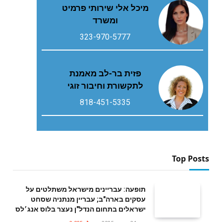
מיכל אלי שירותי פרמיט
ומשרד
323-970-5777
פזית בר-לב מאמנת
לתקשורת וחיבור זוגי
818-451-5335
Top Posts
תופעה: עבריינים מישראל משתלטים על
עסקים בארה"ב; עבריין מנתניה שסחט
ישראלים בתחום הנדל"ן נעצר בלוס אנג׳לס