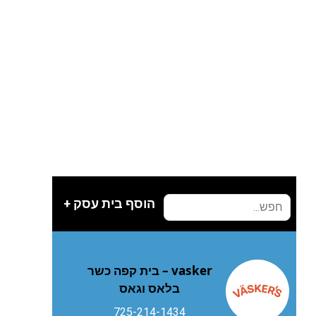
הוסף בית עסק +
vasker – בית קפה כשר
בלאס וגאס
725-214-1434