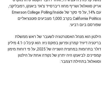
אריק סוואלוול ושריף מחוז ריברסייד צ'אד ביאנקו, רפובליקני,
עם 14%, על פי סקר של Emerson College Polling/Inside
California Politics בקרב 1,000 מצביעים פוטנציאליים
שפורסם ביום רביעי.
הילטון הוא מנהל האסטרטגיה לשעבר של ראש ממשלת
בריטניה דיוויד קמרון ופרשן בפוקס ניוז. הוא קיבל כ-4.1 מיליון
דולר בתרומות במחצית השנייה של 2025, על פי דוחות מימון
קמפיינים. לביאנקו היה יתרון של נקודה אחת על הילטון
וסוואלוול בתחילת דצמבר.