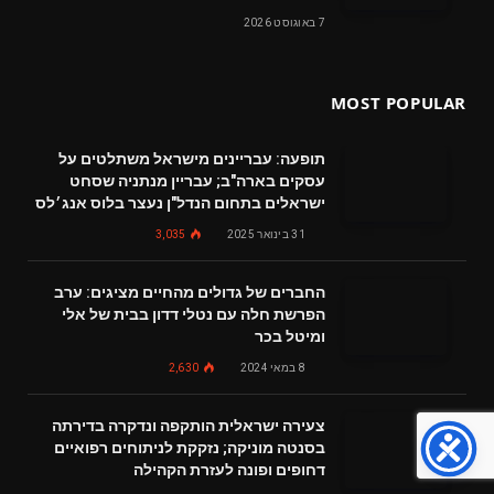
7 באוגוסט 2026
MOST POPULAR
תופעה: עבריינים מישראל משתלטים על
עסקים בארה"ב; עבריין מנתניה שסחט
ישראלים בתחום הנדל"ן נעצר בלוס אנג׳לס
31 בינואר 2025
3,035
החברים של גדולים מהחיים מציגים: ערב
הפרשת חלה עם נטלי דדון בבית של אלי
ומיטל בכר
8 במאי 2024
2,630
צעירה ישראלית הותקפה ונדקרה בדירתה
בסנטה מוניקה; נזקקת לניתוחים רפואיים
דחופים ופונה לעזרת הקהילה