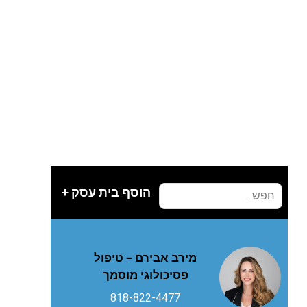
הוסף בית עסק +
מירב אבירם – טיפול
פסיכולוגי מוסמך
818-822-4477