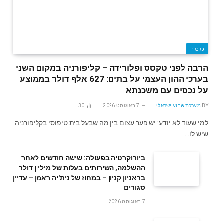
כלכלה
הרבה לפני טקסס ופלורידה – קליפורניה במקום השני
בערכי ההון העצמי על בתים: 627 אלף דולר בממוצע
על נכסים עם משכנתא
BY
מערכת שבוע ישראלי
7 באוגוסט 2026
30
למי שעוד לא יודע: יש פער עצום בין מה שבעל בית טיפוסי בקליפורניה
שיש לו…
ביורוקרטיה בפעולה: שישה חודשים לאחר
ההשלמה, השירותים בעלות של מיליון דולר
בראניון קניון – במחוז של נית'יה ראמן – עדיין
סגורים
7 באוגוסט 2026