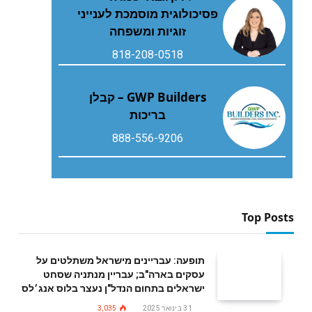
פסיכולוגית מוסמכת לענייני
זוגיות ומשפחה
818-208-0518
GWP Builders – קבלן
בריכות
888-556-9206
Top Posts
תופעה: עבריינים מישראל משתלטים על
עסקים בארה"ב; עבריין מנתניה שסחט
ישראלים בתחום הנדל"ן נעצר בלוס אנג׳לס
31 בינואר 2025
3,035