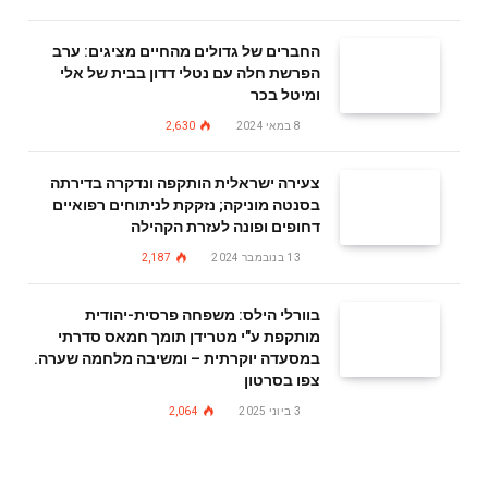
החברים של גדולים מהחיים מציגים: ערב
הפרשת חלה עם נטלי דדון בבית של אלי
ומיטל בכר
8 במאי 2024
2,630
צעירה ישראלית הותקפה ונדקרה בדירתה
בסנטה מוניקה; נזקקת לניתוחים רפואיים
דחופים ופונה לעזרת הקהילה
13 בנובמבר 2024
2,187
בוורלי הילס: משפחה פרסית-יהודית
מותקפת ע"י מטרידן תומך חמאס סדרתי
במסעדה יוקרתית – ומשיבה מלחמה שערה.
צפו בסרטון
3 ביוני 2025
2,064