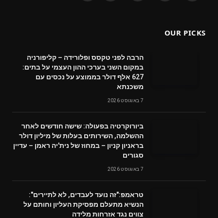
(Twitter)
OUR PICKS
הרבה לפני טקסס ופלורידה – קליפורניה
במקום השני בערכי ההון העצמי על בתים:
627 אלף דולר בממוצע על נכסים עם
משכנתא
7 באוגוסט 2026
ביורוקרטיה בפעולה: שישה חודשים לאחר
ההשלמה, השירותים בעלות של מיליון דולר
בראניון קניון – במחוז של נית'יה ראמן – עדיין
סגורים
7 באוגוסט 2026
טראמפ:"זה נועד לעבדים, לא לתיירים":
הנשיא מתעלם מפסיקת העליון וחותם על
צווים נגד אזרחות מלידה