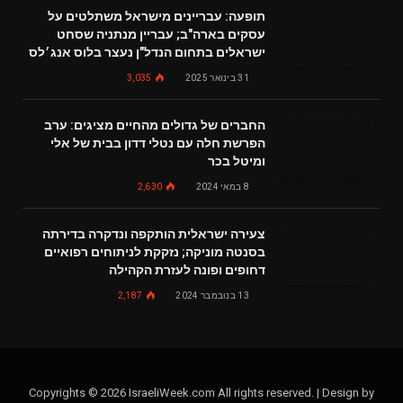
תופעה: עבריינים מישראל משתלטים על
עסקים בארה"ב; עבריין מנתניה שסחט
ישראלים בתחום הנדל"ן נעצר בלוס אנג׳לס
31 בינואר 2025
3,035
החברים של גדולים מהחיים מציגים: ערב
הפרשת חלה עם נטלי דדון בבית של אלי
ומיטל בכר
8 במאי 2024
2,630
צעירה ישראלית הותקפה ונדקרה בדירתה
בסנטה מוניקה; נזקקת לניתוחים רפואיים
דחופים ופונה לעזרת הקהילה
13 בנובמבר 2024
2,187
Copyrights © 2026 IsraeliWeek.com All rights reserved. | Design by