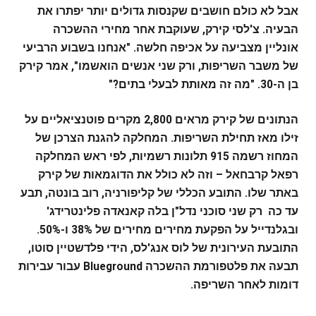
אבל לא כולם חושבים שקנסות גדולים יותר יפתרו את
הבעיה. צ'לסי קירק, שעוקבת אחר מחירי ההשכרה
אונליין מצביעה על אכיפה חלשה. "אנחנו בשבוע הרביעי
של משבר השריפות, ורק שני אנשים הואשמו", אמר קירק
בן ה-30. "מה זה מאותת לבעלי בתים?"
הנתונים של קירק מראים 2,800 מקרים פוטנציאליים על
זילו מאז תחילת השריפות. המחלקה להגנת הצרכן של
המחוז רשמה 915 תלונות רשמיות, לפי ראש המחלקה
רפאל קרבחאל – וזה לא כולל את הדוגמאות של קירק
באתר שלו. התובע הכללי של קליפורניה, רוב בונטה, תבע
עד כה רק שני סוכני נדל"ן בלה קאנאדה פלינטרידג'
ובגלנדייל על הפקעת מחירים מחירים של 38% ו-50%.
התובעת העירונית של לוס אנג'לס, הידי פלדשטיין סוטו,
תבעה את פלטפורמת ההשכרה Blueground עבור עבירות
דומות לאחר השריפה.