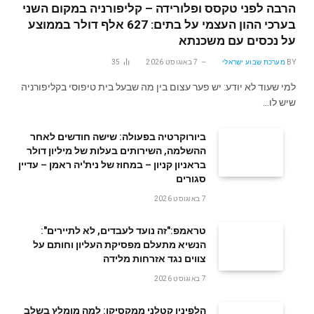
הרבה לפני טקסס ופלורידה – קליפורניה במקום השני
בערכי ההון העצמי על בתים: 627 אלף דולר בממוצע
על נכסים עם משכנתא
BY
מערכת שבוע ישראלי
7 באוגוסט 2026
35
למי שעוד לא יודע: יש פער עצום בין מה שבעל בית טיפוסי בקליפורניה
שיש לו…
ביורוקרטיה בפעולה: שישה חודשים לאחר
ההשלמה, השירותים בעלות של מיליון דולר
בראניון קניון – במחוז של נית'יה ראמן – עדיין
סגורים
7 באוגוסט 2026
טראמפ:"זה נועד לעבדים, לא לתיירים":
הנשיא מתעלם מפסיקת העליון וחותם על
צווים נגד אזרחות מלידה
7 באוגוסט 2026
הלפיניו קטלני ממקסיקו: למה מומלץ בשלב