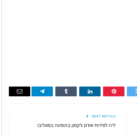
Email
Telegram
Tumblr
LinkedIn
Pinterest
Twitte
NEXT ARTICLE
ליה‭ ‬לפידות‭ ‬ואדם‭ ‬ג‭'‬קסון‭ ‬בהופעה‭ ‬במאליבו