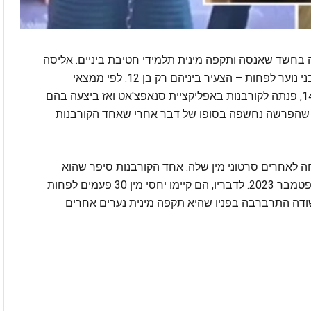
בפלורידה בחשד שאנסה ותקפה מינית תלמידי חטיבת ביניים. אליסה
אן זינגר הואשמה בסדרת עברות מין נגד חמישה בני נוער לפחות – הצעיר ביניהם רק בן 12. לפי ממצאי
החקירה, הנאשמת העמידה פנים שהיא ילדה בת 14, פנתה לקורבנות באפליקציית סנאפצ'אט ואז ביצעה בהם
 שהפרשה נחשפה בסופו של דבר אחרי שאחד הקורבנות
ה לאחרים סרטוני מין שלה. אחד הקורבנות סיפר שהוא
והחשודה "ניהלו מערכת יחסים" ממאי 2023 עד ספטמבר 2023. לדבריו, הם קיימו יחסי מין 30 פעמים לפחות
ודה התרברבה בפניו שהיא תקפה מינית נערים אחרים