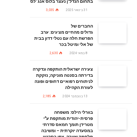
בתחום הנדל"ן נעצר בלוס אנג׳לס
31 בינואר 2025
3,035
החברים של
גדולים מהחיים מציגים: ערב
הפרשת חלה עם נטלי דדון בבית
של אלי ומיטל בכר
8 במאי 2024
2,630
צעירה ישראלית הותקפה ונדקרה
בדירתה בסנטה מוניקה; נזקקת
לניתוחים רפואיים דחופים ופונה
לעזרת הקהילה
13 בנובמבר 2024
2,185
בוורלי הילס: משפחה
פרסית-יהודית מותקפת ע"י
מטרידן תומך חמאס סדרתי
במסעדה יוקרתית – ומשיבה
מלחמה שערה. צפו בסרטון