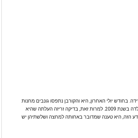
. בחודש יולי האחרון, היא והקורבן נתפסו גונבים מחנות
כולבו וכשהמשטרה הגיעה למקום, זינגר טענה שנולדה בשנת 2009. למרות זאת, בדיקה זריזה העלתה שהיא
תו אותה עם המידע הזה, היא טענה שמדובר באחותה למחצה ושלשתיהן יש