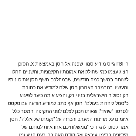
ה-FBI גייס מודיע סמוי שפנה אל חסן באמצעות X. הסוכן
הציג עצמו כמי שחולק את אמונותיו הקיצוניות, והשניים החלו
לשוחח במשך כמה חודשים, שבמהלכם חשף חסן את כוונותיו
ומעשיו. בנובמבר האחרון חסן שלח למודיע את כתובת
הקונסוליה הישראלית בניו יורק, והציע אותה כיעד לפיגוע
כ"סמל ליהדות בעולם". חסן אף כתב למודיע הודעה עם טקסט
לסרטון "שהיד", שאותו תכנן לצלם לפני התקיפה. המסר כלל
איומים על מדינות המערב והכרזה על "נקמתו של אללה". חסן
אמר לסוכן להגיד כי "ממשלותיכם אחראיות למותם של
מיליונים בתימן, עיראק ואל-קודס האהובה. כעת הגיע זמן