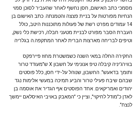
מסמכי כתב האישום, חסן נחשף לאחר שהעביר לסוכן סמוי
הנחיות מפורטות על בניית פצצה והטמנתה. כתב האישום בן
14 עמודים מפרט רשת של פעולות מתוכננות היטב, כולל
העברת הסבר מפורט לבניית מטעני חבלה, רכישת כלי נשק,
וטיפים לבריחה מארצות הברית לאחר המתקפה.ה בגלריה
החקירה החלה במאי השנה כשמשטרת מחוז פיירפקס
בווירג'יניה קיבלה טיפ אנונימי על חשבון X ש"מעודד טרור
ותומך בדאעש". החשבון, שנוהל על-ידי חסן, כלל פוסטים
שבהם שיבח פעילי טרור והביע תמיכה במעשי אלימות נגד
יהודים ואמריקאים. אחד הפוסטים אף הגדיר את אוסמה בן
לאדן כ"מודל לחיקוי", וציין כי "המאבק באויבי האיסלאם יימשך
לנצח".