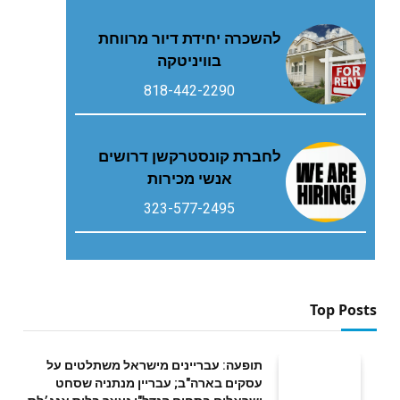
להשכרה יחידת דיור מרווחת
בוויניטקה
818-442-2290
לחברת קונסטרקשן דרושים
אנשי מכירות
323-577-2495
Top Posts
תופעה: עבריינים מישראל משתלטים על
עסקים בארה"ב; עבריין מנתניה שסחט