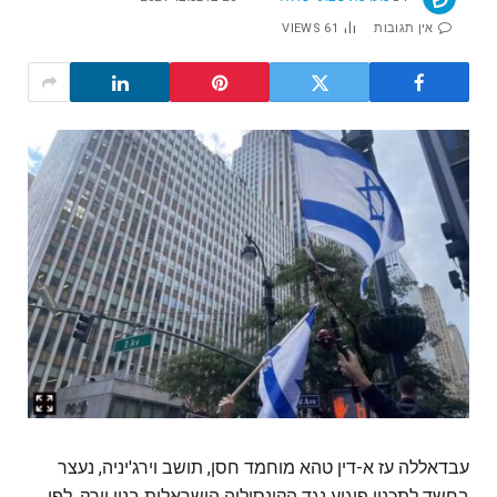
אין תגובות
61
VIEWS
עבדאללה עז א-דין טהא מוחמד חסן, תושב וירג'יניה, נעצר
בחשד לתכנון פיגוע נגד הקונסוליה הישראלית בניו יורק. לפי