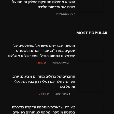
הנשיא מתעלם מפסיקת העליון וחותם על
צווים נגד אזרחות מלידה
7 באוגוסט 2026
MOST POPULAR
תופעה: עבריינים מישראל משתלטים על
עסקים בארה"ב; עבריין מנתניה שסחט
ישראלים בתחום הנדל"ן נעצר בלוס אנג׳לס
31 בינואר 2025
3,035
החברים של גדולים מהחיים מציגים: ערב
הפרשת חלה עם נטלי דדון בבית של אלי
ומיטל בכר
8 במאי 2024
2,630
צעירה ישראלית הותקפה ונדקרה בדירתה
בסנטה מוניקה; נזקקת לניתוחים רפואיים