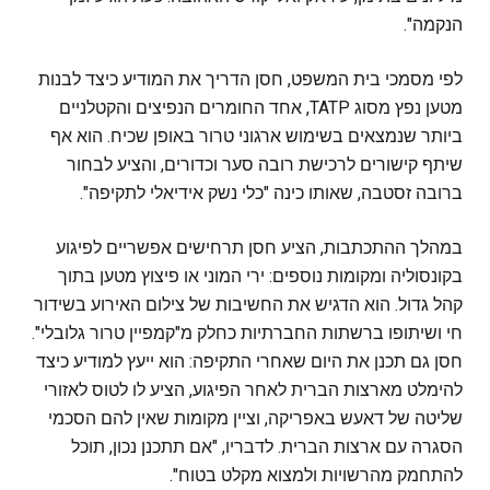
הנקמה".
לפי מסמכי בית המשפט, חסן הדריך את המודיע כיצד לבנות
מטען נפץ מסוג TATP, אחד החומרים הנפיצים והקטלניים
ביותר שנמצאים בשימוש ארגוני טרור באופן שכיח. הוא אף
שיתף קישורים לרכישת רובה סער וכדורים, והציע לבחור
ברובה זסטבה, שאותו כינה "כלי נשק אידיאלי לתקיפה".
במהלך ההתכתבות, הציע חסן תרחישים אפשריים לפיגוע
בקונסוליה ומקומות נוספים: ירי המוני או פיצוץ מטען בתוך
קהל גדול. הוא הדגיש את החשיבות של צילום האירוע בשידור
חי ושיתופו ברשתות החברתיות כחלק מ"קמפיין טרור גלובלי".
חסן גם תכנן את היום שאחרי התקיפה: הוא ייעץ למודיע כיצד
להימלט מארצות הברית לאחר הפיגוע, הציע לו לטוס לאזורי
שליטה של דאעש באפריקה, וציין מקומות שאין להם הסכמי
הסגרה עם ארצות הברית. לדבריו, "אם תתכנן נכון, תוכל
להתחמק מהרשויות ולמצוא מקלט בטוח".