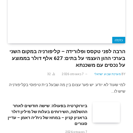
כלכלה
הרבה לפני טקסס ופלורידה – קליפורניה במקום השני
בערכי ההון העצמי על בתים: 627 אלף דולר בממוצע
על נכסים עם משכנתא
BY
מערכת שבוע ישראלי
7 באוגוסט 2026
32
למי שעוד לא יודע: יש פער עצום בין מה שבעל בית טיפוסי בקליפורניה
שיש לו…
ביורוקרטיה בפעולה: שישה חודשים לאחר
ההשלמה, השירותים בעלות של מיליון דולר
בראניון קניון – במחוז של נית'יה ראמן – עדיין
סגורים
7 באוגוסט 2026