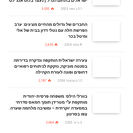
ישראלים בתחום הנדל"ן נעצר בלוס אנג׳לס
31 בינואר 2025
3,035
החברים של גדולים מהחיים מציגים: ערב
הפרשת חלה עם נטלי דדון בבית של אלי
ומיטל בכר
8 במאי 2024
2,630
צעירה ישראלית הותקפה ונדקרה בדירתה
בסנטה מוניקה; נזקקת לניתוחים רפואיים
דחופים ופונה לעזרת הקהילה
13 בנובמבר 2024
2,187
בוורלי הילס: משפחה פרסית-יהודית
מותקפת ע"י מטרידן תומך חמאס סדרתי
במסעדה יוקרתית – ומשיבה מלחמה שערה.
צפו בסרטון
3 ביוני 2025
2,064