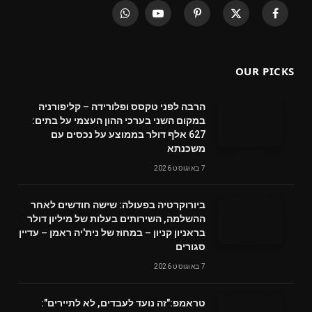
WhatsApp
YouTube
Pinterest
X
Facebook
(Twitter)
OUR PICKS
הרבה לפני טקסס ופלורידה – קליפורניה
במקום השני בערכי ההון העצמי על בתים:
627 אלף דולר בממוצע על נכסים עם
משכנתא
7 באוגוסט 2026
ביורוקרטיה בפעולה: שישה חודשים לאחר
ההשלמה, השירותים בעלות של מיליון דולר
בראניון קניון – במחוז של נית'יה ראמן – עדיין
סגורים
7 באוגוסט 2026
טראמפ:"זה נועד לעבדים, לא לתיירים":