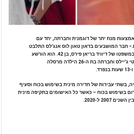
אמצעות מנת יתר של דוגמנית וחברתה, יחד עם
.
=
חבר המושבעים בדאון טאון לוס אנג'לס התלבט
במשך יומיים וחצי לפני שהגיעו להכרעת הדין במשפטו של דיוויד בריאן פירס, בן 42. הוא הורשע
במותן של הדוגמנית בת ה-24 והשחקנית כריסטי ג'יילס וחברתה בת ה-26 הילדה מרסלה
ד.
ה, בשתי עבירות של חדירה מינית בשימוש בכוח וסעיף
ום בשימוש בכוח – כאשר כל האישומים בתקיפה מינית
200 ל-2020.