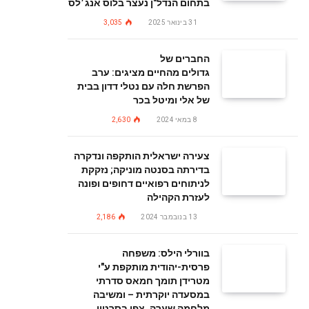
בתחום הנדל"ן נעצר בלוס אנג׳לס
31 בינואר 2025
3,035
החברים של
גדולים מהחיים מציגים: ערב
הפרשת חלה עם נטלי דדון בבית
של אלי ומיטל בכר
8 במאי 2024
2,630
צעירה ישראלית הותקפה ונדקרה
בדירתה בסנטה מוניקה; נזקקת
לניתוחים רפואיים דחופים ופונה
לעזרת הקהילה
13 בנובמבר 2024
2,186
בוורלי הילס: משפחה
פרסית-יהודית מותקפת ע"י
מטרידן תומך חמאס סדרתי
במסעדה יוקרתית – ומשיבה
מלחמה שערה. צפו בסרטון