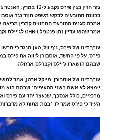
גזר הדין בגין פירס נקב
בכוונת התובעים לבקש משפט חוזר נגד אוסבורן
אמרה סגנית התובעת המחוזית קתרין מריאנו ל
אמר שהוא עדיין נתן פנטניל ו-GHB לג'יילס וקברלס-ארזולה "מכיוון שהוא רצה לתקוף אותם מינית".
עורך דינו של פירס, ג'ף וול, טען מנגד כי מר
פירס.
על פי החשד, אוסבורן ליווה את פירס במכ
שבהם הושארו ג'יילס וקברלס-ארזולה.
עורך דינו של אוסבורן, מייקל ארטן, אמר למו
יימצא לא אשם בשני הסעיפים" שבהם הוא מוא
מרכזיים, כולל אנסבך, שנעצר יחד עם פירס וא
העיד כי פירס אמר לו: "בנות מתות לא מדברות"