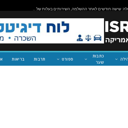
ביורוקרטיה בפעולה: שישה חודשים לאחר ההשלמה, השירותים בעלות של מיליון דולר בראניון קניון – במחוז של נית'יה ראמן – עדיין סגורים
כתבות
ילה
ספורט
תרבות
בריאות
אי
שער