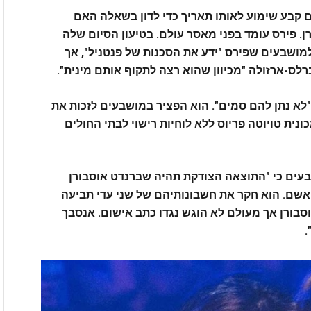
ע ל-13 במרץ. האנטר גם קבע שימוע לאותו תאריך כדי לדון בשאלה האם
. פירס עומד בפני מאסר עולם.
בטיעון הסיום שלה
מושבעים שפירס "ידע את הסכנות של פנטניל", אך
שו "לא נתן להם סמים". הוא הפציר במושבעים לזכות את
ונית טויוטה פריוס ללא לוחיות רישוי לבתי החולים
שבעים כי "התוצאה הצודקת תהיה שברנדט אוסבורן
שם. הוא חקר את חשבונותיהם של שני עדי תביעה
וסבורן אך מעולם לא הוגש נגדו כתב אישום. אנסבך
.