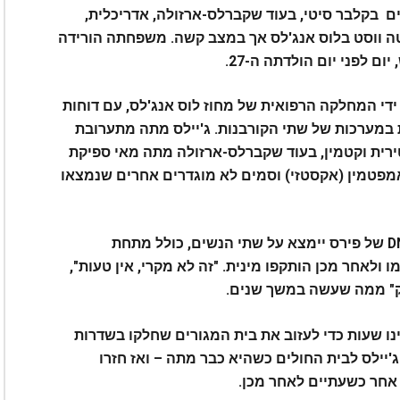
ם בקלבר סיטי, בעוד שקברלס-ארזולה, אדריכלית,
טה ווסט בלוס אנג'לס אך במצב קשה. משפחתה הורידה
ם לפני יום הולדתה ה-27.
ידי המחלקה הרפואית של מחוז לוס אנג'לס, עם דוחות
במערכות של שתי הקורבנות.
ג'יילס מתה מתערובת
טירית וקטמין, בעוד שקברלס-ארזולה מתה מאי ספיקת
אמפטמין (אקסטזי) וסמים לא מוגדרים אחרים שנמצאו
התובעת אמרה למושבעים כי אין סיבה שה-DNA של פירס יימצא על שתי הנשים, כולל מתחת
ו ולאחר מכן הותקפו מינית.
"זה לא מקרי, אין טעות",
מק" ממה שעשה במשך שנים.
ו שעות כדי לעזוב את בית המגורים שחלקו בשדרות
ג'יילס לבית החולים כשהיא כבר מתה – ואז חזרו
 אחר כשעתיים לאחר מכן.