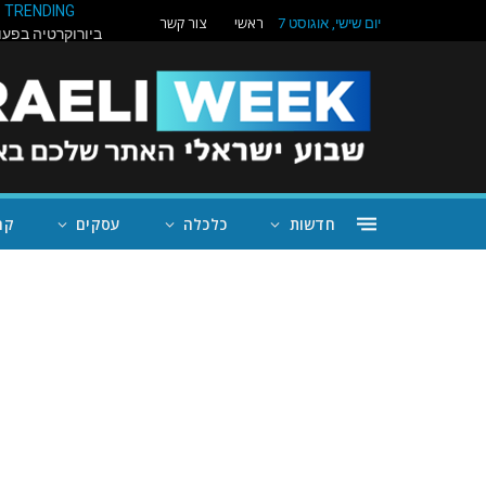
TRENDING
ראשי
צור קשר
יום שישי, אוגוסט 7
חדשות
כלכלה
עסקים
קה