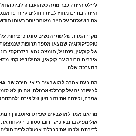
ג'יילס הייתה כבר מתה כשהועברה לבית החולי
הייתה בחיים מחוץ לבית החולים קייזר פרמננ
את השאלטר על חייה מאוחר יותר באותו חודש, יו
מקרי המוות של שתי הנשים סווגו כרציחות על 
טוקסיקולוגיה שמצאו מספר תרופות שנמצאות 
של קוקאין, פנטניל, חומצה גמא-הידרוקסי-בו
איברים מרובה עם קוקאין, מתילנדיאוקסי מת
במערכת שלה.
לציפורניים של קברלס-ארזולה, אם הן לא סוממ
אמרה, וכינתה את זה ניסיון של פירס "להתח
מריאנו אמר למושבעים שפירס ואוסבורן המתינ
אולימפיק ברובע פיקו-רוברטסון כדי לקחת את 
לדירתם ולקחו את קברלס-ארזולה לבית חולים