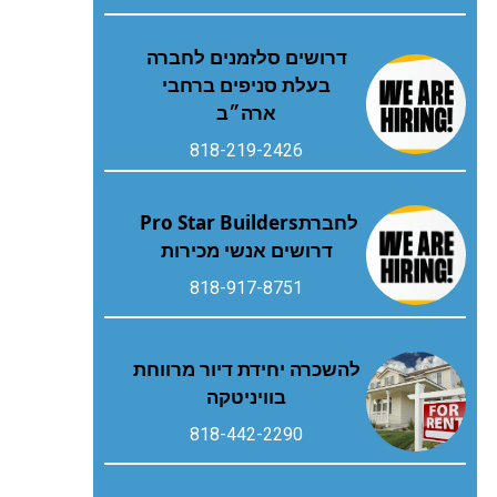
דרושים סלזמנים לחברה
בעלת סניפים ברחבי
ארה״ב
818-219-2426
לחברת‭ ‬Pro Star Builders‭
‬דרושים‭ ‬אנשי‭ ‬מכירות
818-917-8751
להשכרה יחידת דיור מרווחת
בוויניטקה
818-442-2290