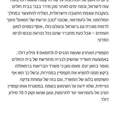
עזה לישראל, וכמה ימים לאחר מכן מירר בבכי בבית חולים
בעקבות עוצמת התגובה הישראלית, הצליח להתעשר במהלך
המלחמה. אל-ג'עפראווי, שכונה "כוכב הרשת של חמאס" והפך
לדמות מוכרת גם בישראל ובעולם כולו , אסף כספים למען
העזתים – אבל כעת מתברר שהם ככל הנראה נכנסו לכיסו
הפרטי.
הקמפיין האחרון שעשה הכניס לו ולחמאס 4 מיליון דולר,
באמצעות תשדיר שהשיק לבנייה מחודשת של בית החולים
נאסר בחאן יונס. פאפו טען כי משרד הבריאות ברמאללה
ביקש ממנו להוציא את הקמפיין במהירות, ובשל כך הוא אף
השתמש בלוגו של המשרד, וגם בזה של עמותת צדקה
כווייתית, שלא ידעה על השימוש בשמה. במסגרת אותו קמפיין
הציב אל-ג'עפראווי יעד לתרומות, וטען שהוא זקוק ל-10 מיליון
דולר.