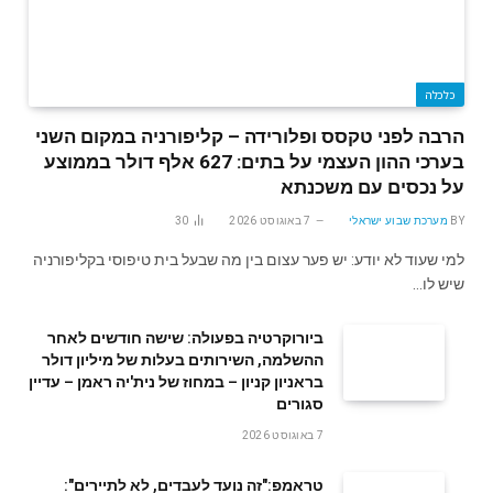
כלכלה
הרבה לפני טקסס ופלורידה – קליפורניה במקום השני
בערכי ההון העצמי על בתים: 627 אלף דולר בממוצע
על נכסים עם משכנתא
BY
מערכת שבוע ישראלי
7 באוגוסט 2026
30
למי שעוד לא יודע: יש פער עצום בין מה שבעל בית טיפוסי בקליפורניה
שיש לו…
ביורוקרטיה בפעולה: שישה חודשים לאחר
ההשלמה, השירותים בעלות של מיליון דולר
בראניון קניון – במחוז של נית'יה ראמן – עדיין
סגורים
7 באוגוסט 2026
טראמפ:"זה נועד לעבדים, לא לתיירים":