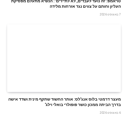
טראמפ:"זה נועד לעבדים, לא לתיירים": הנשיא מתעלם מפסיקת
העליון וחותם על צווים נגד אזרחות מלידה
7 באוגוסט 2026
מעצר דרמטי בלוס אנג'לס: אותר החשוד שתקף מינית ושדד אישה
בדרך הביתה ממכון כושר פופולרי בואלי וילג'
6 באוגוסט 2026