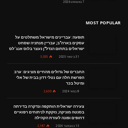
7 באוגוסט 2026
MOST POPULAR
תופעה: עבריינים מישראל משתלטים על
עסקים בארה"ב; עבריין מנתניה שסחט
ישראלים בתחום הנדל"ן נעצר בלוס אנג׳לס
31 בינואר 2025
3,035
החברים של גדולים מהחיים מציגים: ערב
הפרשת חלה עם נטלי דדון בבית של אלי
ומיטל בכר
8 במאי 2024
2,630
צעירה ישראלית הותקפה ונדקרה בדירתה
בסנטה מוניקה; נזקקת לניתוחים רפואיים
דחופים ופונה לעזרת הקהילה
13 בנובמבר 2024
2,187