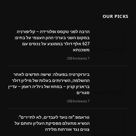
OUR PICKS
הרבה לפני טקסס ופלורידה – קליפורניה
במקום השני בערכי ההון העצמי על בתים:
627 אלף דולר בממוצע על נכסים עם
משכנתא
7 באוגוסט 2026
ביורוקרטיה בפעולה: שישה חודשים לאחר
ההשלמה, השירותים בעלות של מיליון דולר
בראניון קניון – במחוז של נית'יה ראמן – עדיין
סגורים
7 באוגוסט 2026
טראמפ:"זה נועד לעבדים, לא לתיירים":
הנשיא מתעלם מפסיקת העליון וחותם על
צווים נגד אזרחות מלידה