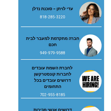
עדי לויתן – סוכנת נדלן
818-285-3220
חברה מתקדמת למעבר לבית
חכם
949-979-9588
לחברת השמת עובדים
לחברות קונסטרקשן
דרושים עובדים בכל
התחומים
702-955-8185
דרושים אנשי מכירות