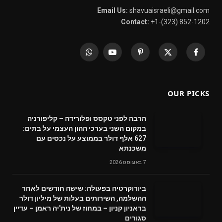
Email Us:
shavuaisraeli@gmail.com
Contact:
+1-(323) 852-1202
WhatsApp
YouTube
Pinterest
X
Facebook
(Twitter)
OUR PICKS
הרבה לפני טקסס ופלורידה – קליפורניה
במקום השני בערכי ההון העצמי על בתים:
627 אלף דולר בממוצע על נכסים עם
משכנתא
7 באוגוסט 2026
ביורוקרטיה בפעולה: שישה חודשים לאחר
ההשלמה, השירותים בעלות של מיליון דולר
בראניון קניון – במחוז של נית'יה ראמן – עדיין
סגורים