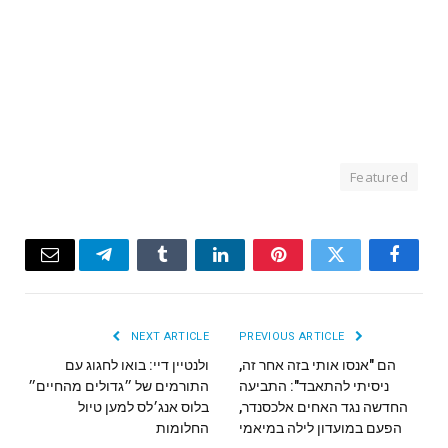
Featured
Email
Telegram
Tumblr
LinkedIn
Pinterest
Twitter
Facebook
NEXT ARTICLE
PREVIOUS ARTICLE
הם "אנסו אותי בזה אחר זה,
ולנטיין דיי: בואו לחגוג עם
ניסיתי להתאבד": התביעה
התורמים של ״גדולים מהחיים״
החדשה נגד האחים אלכסנדר,
בלוס אנג׳לס למען טיול
הפעם במועדון לילה במיאמי
החלומות