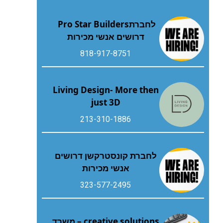
לחברת‭ ‬Pro Star Builders‭
‬דרושים‭ ‬אנשי‭ ‬מכירות
818-917-8751
Living Design- More then
just 3D
213-310-1886
לחברת קונסטרקשן דרושים
אנשי מכירות
323-577-2495
creative solutions – משרד