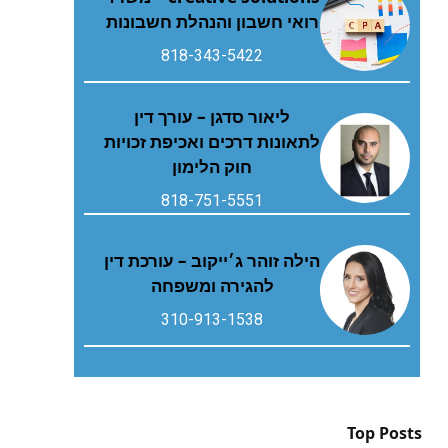
רואי חשבון והנהלת חשבונות
818-343-5422
ליאור סדגן – עורך דין
לתאונות דרכים ואכיפת זכויות
חוק הלימון
818-751-5551
הילה זוהר ג׳ייקוב – עורכת דין
להגירה ומשפחה
310-913-1538
Top Posts