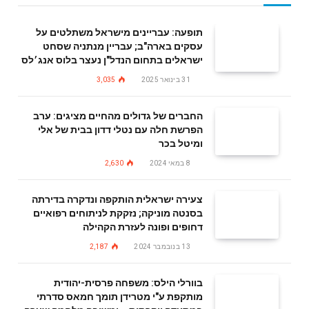
תופעה: עבריינים מישראל משתלטים על
עסקים בארה"ב; עבריין מנתניה שסחט
ישראלים בתחום הנדל"ן נעצר בלוס אנג׳לס
31 בינואר 2025
3,035
החברים של גדולים מהחיים מציגים: ערב
הפרשת חלה עם נטלי דדון בבית של אלי
ומיטל בכר
8 במאי 2024
2,630
צעירה ישראלית הותקפה ונדקרה בדירתה
בסנטה מוניקה; נזקקת לניתוחים רפואיים
דחופים ופונה לעזרת הקהילה
13 בנובמבר 2024
2,187
בוורלי הילס: משפחה פרסית-יהודית
מותקפת ע"י מטרידן תומך חמאס סדרתי