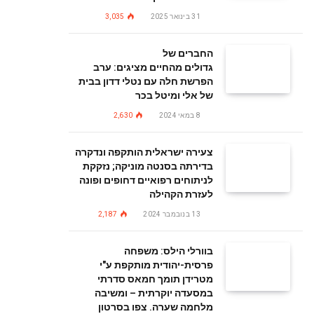
31 בינואר 2025
3,035
החברים של
גדולים מהחיים מציגים: ערב
הפרשת חלה עם נטלי דדון בבית
של אלי ומיטל בכר
8 במאי 2024
2,630
צעירה ישראלית הותקפה ונדקרה
בדירתה בסנטה מוניקה; נזקקת
לניתוחים רפואיים דחופים ופונה
לעזרת הקהילה
13 בנובמבר 2024
2,187
בוורלי הילס: משפחה
פרסית-יהודית מותקפת ע"י
מטרידן תומך חמאס סדרתי
במסעדה יוקרתית – ומשיבה
מלחמה שערה. צפו בסרטון