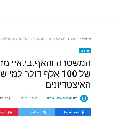
Home
»
המשטרה והאף.בי.איי מזהירים לקראת המונדיאל: קנס של 100 אלף דולר למי שיעיף רחפנים בקירבת האיצטדיונים
חדשות
המשטרה והאף.בי.איי מזה
של 100 אלף דולר למ
האיצטדיונים
BY
מערכת שבוע ישראלי
2 ביוני 2026
אין תג
rest
Twitter
Facebook