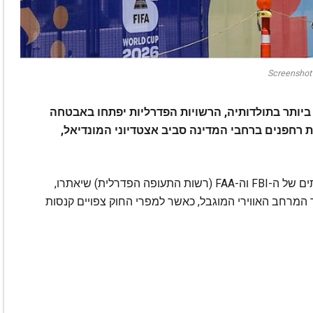
Screenshot
יותר בתולדותיה, הרשויות הפדרליות יפתחו באבטחה
ת רחפנים ברחבי המדינה סביב אצטדיוני המונדיאל,
• הטורניר, שהוגדר כאירוע ביטחון לאומי, יכלול צוותים של ה-FBI וה-FAA (רשות התעופה הפדרלית) שיאתרו,
ך המרחב האווירי המוגבל, כאשר למפרי החוק צפויים קנסות