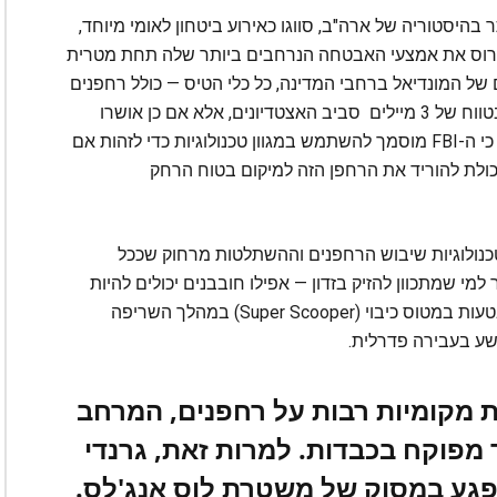
היסטוריה של ארה"ב, סווגו כאירוע ביטחון לאומי מיוחד,
וס את אמצעי האבטחה הנרחבים ביותר שלה תחת מטרית
 (DHS). בימי המשחקים של המונדיאל ברחבי המדינה, כל כלי הטיס — כולל רחפנים
— ייאסרו לטיסה בגובה של מתחת ל-3,000 רגל ובטווח של 3 מיילים סביב האצטדיונים, אלא אם כן אושרו
אחרת על ידי בקרת התעבורה האווירית. גרנדי ציין כי ה-FBI מוסמך להשתמש במגוון טכנולוגיות כדי לזהות אם
כולת להוריד את הרחפן הזה למיקום בטוח הרחק
כנולוגיות שיבוש הרחפנים וההשתלטות מרחוק שככל
מי שמתכוון להזיק בזדון — אפילו חובבנים יכולים להיות
מסוכנים. לדוגמה, גרנדי ציין כי מפעיל רחפן פגע בטעות במטוס כיבוי (Super Scooper) במהלך השריפה
רשע בעבירה פדרלית.
 מקומיות רבות על רחפנים, המרחב
ר מפוקח בכבדות. למרות זאת, גרנדי
פגע במסוק של משטרת לוס אנג'לס.