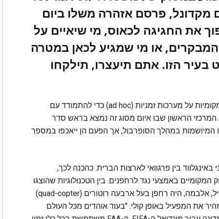
 מקדונל, פרסם אזהרה משלו ביום
פוך את החגיגה לכאוס, מי שיאיים על
 המבקרים, או מי שמגיע לכאן במטרה
עיר הזו. אתם תיעצרו, תילקחו
בשנים האחרונות הסתמכו הרשויות הפדרליות והמקומיות על מערכות זמניות (ad hoc) כדי להתמודד עם
 המרכזי הראשון שבו איום מסוג זה נמצא בראש סדר
ו המיושמות במהלך הסופרבול, אך הפעם הן ייאכפו במספר
ונדיאל הראשון בארה"ב ייערך ב-12 ביוני באינגלווד בין פרגוואי לארצות הברית. כהכנה לכך,
המקומיים באמצעי נגד לרחפנים. בין הטכנולוגיות שהוצגו
במהלך מפגש הדרכה שנערך לאחרונה בהאנטסוויל, אלבמה, היה רחפן בעל ארבעה רוטורים (quad-copter)
יר את המפעיל באופן קולי. "בעוד אוהדים מכל העולם
מתכנסים באצטדיונים ובאירועי אוהדים ברחבי המדינה עבור מונדיאל ה-FIFA, ה-FAA משתמשת בכל כלי זמין