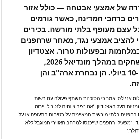
סדרה של אמצעי אבטחה — כולל אזור
ים ברחבי המדינה, כאשר גורמים
כל עצם מעופף בלתי מורשה. בכירים
 להציב אמצעי נגד, מאחר שרחפנים
מלחמות ובפעולות טרור. אצטדיון
SoFi באינגלווד יארח שמונה משחקים במהלך מונדיאל 2026,
שיסתיימו במשחק רבע הגמר ב-10 ביולי. הן נבחרת ארה"ב והן
ה.
FBI המפקח על משרד לוס אנג'לס, אמר כי הסוכנות תשתף פעולה עם רשות
גבלות טיסה זמניות מעל האצטדיון. "אנו נציב צוותים לנטרול ויירוט
ות רחפנים בלתי מורשית המאיימת על בטיחות התעופה או על
י. "מפעילי רחפנים שייכנסו למרחב האווירי המוגבל ללא