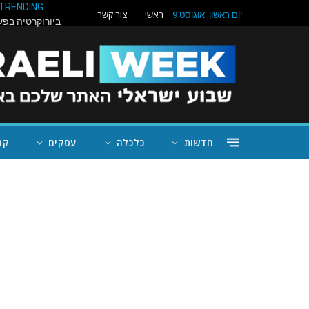
TRENDING
ראשי
צור קשר
יום ראשון, אוגוסט 9
חדשות
כלכלה
עסקים
קה