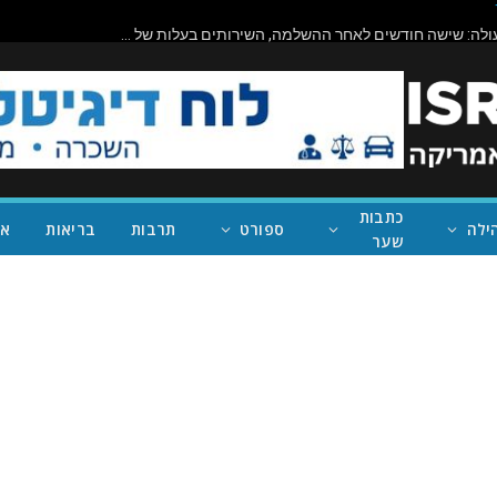
ביורוקרטיה בפעולה: שישה חודשים לאחר ההשלמה, השירותים בעלות של מיליון דולר בראניון קניון – במחוז של נית'יה ראמן – עדיין סגורים
כתבות
ילה
ספורט
תרבות
בריאות
אי
שער