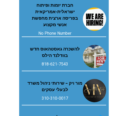
חברת יזמות ופיתוח
ישראלית-אמריקאית
בפריסה ארצית מחפשת
אנשי מקצוע
No Phone Number
להשכרה גאסטהאוס חדש
בוודלנד הילס
818-621-7543
מור ויק – שירותי ניהול משרד
לבעלי עסקים
310-310-0017