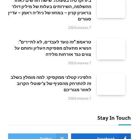
ביורוקרטיה בפעולה: שישה חודשים לאחר
ההשלמה, השירותים בעלות של מיליון דולר
בראניון קניון – במחוז של נית'יה ראמן – עדיין
סגורים
7 באוגוסט 2026
טראמפ:"זה נועד לעבדים, לא לתיירים":
הנשיא מתעלם מפסיקת העליון וחותם על
צווים נגד אזרחות מלידה
7 באוגוסט 2026
הלפיניו קטלני ממקסיקו: למה מומלץ בשלב
זה להתרחק מהסניף של צ'יפוטלי הקרוב
לאזור מגוריכם
7 באוגוסט 2026
Stay In Touch