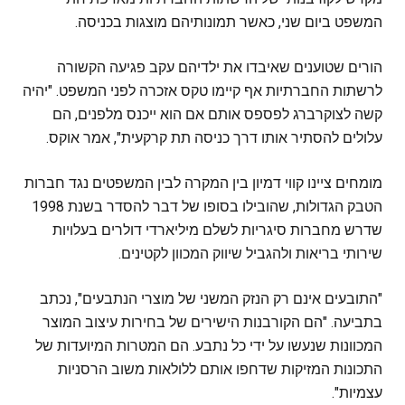
המשפט ביום שני, כאשר תמונותיהם מוצגות בכניסה.
הורים שטוענים שאיבדו את ילדיהם עקב פגיעה הקשורה
לרשתות החברתיות אף קיימו טקס אזכרה לפני המשפט. "יהיה
קשה לצוקרברג לפספס אותם אם הוא ייכנס מלפנים, הם
עלולים להסתיר אותו דרך כניסה תת קרקעית", אמר אוקס.
מומחים ציינו קווי דמיון בין המקרה לבין המשפטים נגד חברות
הטבק הגדולות, שהובילו בסופו של דבר להסדר בשנת 1998
שדרש מחברות סיגריות לשלם מיליארדי דולרים בעלויות
שירותי בריאות ולהגביל שיווק המכוון לקטינים.
"התובעים אינם רק הנזק המשני של מוצרי הנתבעים", נכתב
בתביעה. "הם הקורבנות הישירים של בחירות עיצוב המוצר
המכוונות שנעשו על ידי כל נתבע. הם המטרות המיועדות של
התכונות המזיקות שדחפו אותם ללולאות משוב הרסניות
עצמיות".