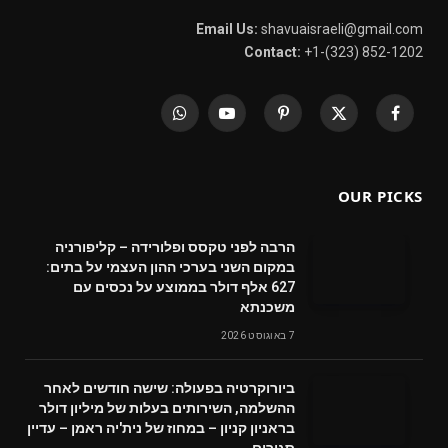
Email Us:
shavuaisraeli@gmail.com
Contact:
+1-(323) 852-1202
WhatsApp
YouTube
Pinterest
X
Facebook
(Twitter)
OUR PICKS
הרבה לפני טקסס ופלורידה – קליפורניה
במקום השני בערכי ההון העצמי על בתים:
627 אלף דולר בממוצע על נכסים עם
משכנתא
7 באוגוסט 2026
ביורוקרטיה בפעולה: שישה חודשים לאחר
ההשלמה, השירותים בעלות של מיליון דולר
בראניון קניון – במחוז של נית'יה ראמן – עדיין
סגורים