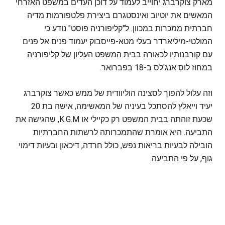
מארק צוקרברג יחוייב לעמוד על דוכן העדים במשפט האזרחי
המאשים את יוטיוב ואינסטגרם ביצירת פלטפורמות מדיה
חברתית ממכרות במכוון. ל"קליפורניה פוסט" נודע כי
המולטי-מיליארדר בעלי מטא-פייסבוק יעמוד פנים אל פנים
עם קורבנותיו לכאורה בבית המשפט העליון של קליפורניה
במחוז לוס אנג'לס ב-18 בפברואר.
וזה עלול להפוך לסצינה הוליוודית של ממש כאשר צוקרברג
יעיד וייאלץ להסתכל בעיניה של המאשימה, אישה בת 20
שכעת זוהתה בבית המשפט רק כקיילי או K.G.M, שהגישה את
התביעה. היא אומרת שהתמכרותה לרשתות החברתיות
הובילה לבעיות בריאות נפש, כולל חרדה, דיכאון ובעיות דימוי
גוף, על פי התביעה.