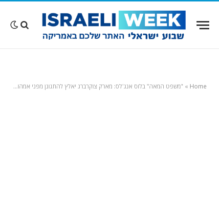
Home
»
"משפט המאה" בלוס אנג'לס: מארק צוקרברג יאלץ להתגונן מפני אמהות שטוענות שילדיהם התאבדו בגללו