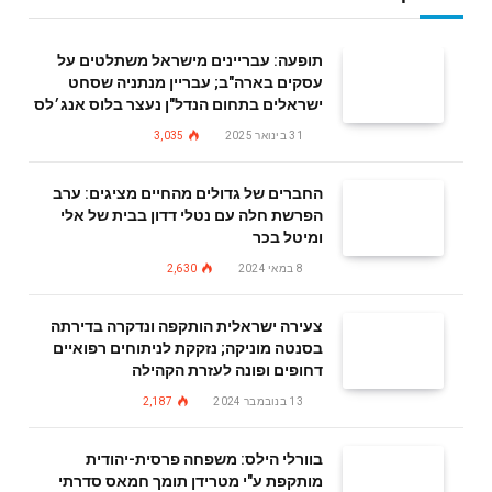
תופעה: עבריינים מישראל משתלטים על
עסקים בארה"ב; עבריין מנתניה שסחט
ישראלים בתחום הנדל"ן נעצר בלוס אנג׳לס
31 בינואר 2025
3,035
החברים של גדולים מהחיים מציגים: ערב
הפרשת חלה עם נטלי דדון בבית של אלי
ומיטל בכר
8 במאי 2024
2,630
צעירה ישראלית הותקפה ונדקרה בדירתה
בסנטה מוניקה; נזקקת לניתוחים רפואיים
דחופים ופונה לעזרת הקהילה
13 בנובמבר 2024
2,187
בוורלי הילס: משפחה פרסית-יהודית
מותקפת ע"י מטרידן תומך חמאס סדרתי