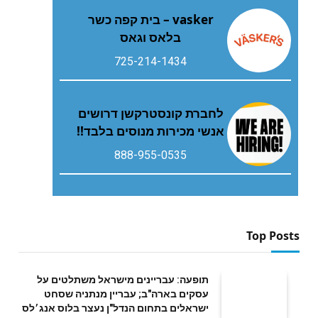
vasker – בית קפה כשר
בלאס וגאס
725-214-1434
לחברת קונסטרקשן דרושים
אנשי מכירות מנוסים בלבד!!
888-955-0535
Top Posts
תופעה: עבריינים מישראל משתלטים על
עסקים בארה"ב; עבריין מנתניה שסחט
ישראלים בתחום הנדל"ן נעצר בלוס אנג׳לס