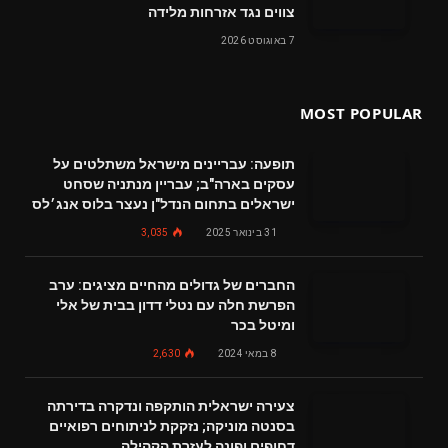
צווים נגד אזרחות מלידה
7 באוגוסט 2026
MOST POPULAR
תופעה: עבריינים מישראל משתלטים על
עסקים בארה"ב; עבריין מנתניה שסחט
ישראלים בתחום הנדל"ן נעצר בלוס אנג׳לס
31 בינואר 2025
3,035
החברים של גדולים מהחיים מציגים: ערב
הפרשת חלה עם נטלי דדון בבית של אלי
ומיטל בכר
8 במאי 2024
2,630
צעירה ישראלית הותקפה ונדקרה בדירתה
בסנטה מוניקה; נזקקת לניתוחים רפואיים
דחופים ופונה לעזרת הקהילה