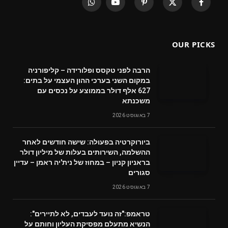
WhatsApp
YouTube
Pinterest
X
Facebook
(Twitter)
OUR PICKS
הרבה לפני טקסס ופלורידה – קליפורניה
במקום השני בערכי ההון העצמי על בתים:
627 אלף דולר בממוצע על נכסים עם
משכנתא
7 באוגוסט 2026
ביורוקרטיה בפעולה: שישה חודשים לאחר
ההשלמה, השירותים בעלות של מיליון דולר
בראניון קניון – במחוז של נית'יה ראמן – עדיין
סגורים
7 באוגוסט 2026
טראמפ:"זה נועד לעבדים, לא לתיירים":
הנשיא מתעלם מפסיקת העליון וחותם על