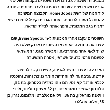
בסביבות השעה 3:00 הבחינו השוטרים בקבוצה של שני
גברים ושתי נשים צועדות במהירות לעבר מכונית שחנתה
ליד חנות של רשת HomeGoods. הקבוצה המשיכה
להסתכל מעבר לכתפיה, ואחד הגברים קיפל לוחית רישוי
זמנית בגב המכונית, והפך אותה לבלתי קריאה.
השוטרים עקבו אחרי המכונית ל-Irvine Spectrum, שם
עצרו את התנועה. אז מצאו השוטרים ארנק שלא היה
שייך לאף אחד מהארבעה, ומכשיר מגנטי המשמש
לפענוח פרטי כרטיס אשראי, מסרה המשטרה.
הארבעה נעצרו בחשד לגניבה, קשירת קשר לביצוע
פריצה, גניבה גדולה והחזקת חומר גניבת זהות, והוכנסו
לכלא אורנג' קאונטי. הם זוהו כמריה בלטראן, בת 52,
ות'ונסון יאמייר גומזבארטו, בן 32 מצפון הוליווד, ולידי
ויויאנה מוראלון, בת 36, וויליאם אלברטו מלומונטנגרו, בן
38, מלוס אנג'לס.