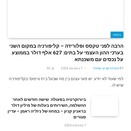
כלכלה
הרבה לפני טקסס ופלורידה – קליפורניה במקום השני
בערכי ההון העצמי על בתים: 627 אלף דולר בממוצע
על נכסים עם משכנתא
BY
מערכת שבוע ישראלי
7 באוגוסט 2026
30
למי שעוד לא יודע: יש פער עצום בין מה שבעל בית טיפוסי בקליפורניה
שיש לו…
ביורוקרטיה בפעולה: שישה חודשים לאחר
ההשלמה, השירותים בעלות של מיליון דולר
בראניון קניון – במחוז של נית'יה ראמן – עדיין
סגורים
7 באוגוסט 2026