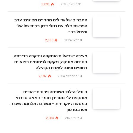
31 בינואר 2025
3,035
החברים של גדולים מהחיים מציגים: ערב
הפרשת חלה עם נטלי דדון בבית של אלי
ומיטל בכר
8 במאי 2024
2,630
צעירה ישראלית הותקפה ונדקרה בדירתה
בסנטה מוניקה; נזקקת לניתוחים רפואיים
דחופים ופונה לעזרת הקהילה
13 בנובמבר 2024
2,187
בוורלי הילס: משפחה פרסית-יהודית
מותקפת ע"י מטרידן תומך חמאס סדרתי
במסעדה יוקרתית – ומשיבה מלחמה שערה.
צפו בסרטון
3 ביוני 2025
2,064