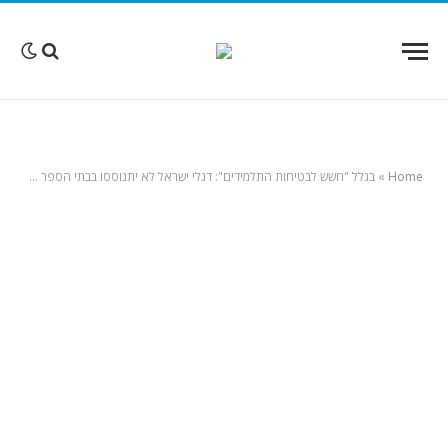
Home
»
בגלל "חשש לבטיחות התלמידים": דגלי ישראל לא יתנוססו בבתי הספר הציבוריים בבוורלי הילס