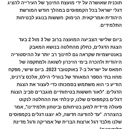
תוכנית שאושרה על ידי מועצת החינוך של העירייה להציג
דגלי ישראל בכל הקמפוסים במהלך חודש המורשת
היהודית-אמריקאית. הנימוק: חששות בנוגע לבטיחות
התלמידים.
ביום שלישי הצביעה המועצה ברוב של 3 מול 2 בעד
הצגת הדגלים, כחלק מהחלטה בנושא המאבק
באנטישמיות שקראה גם לחינוך רב יותר על ההיסטוריה
היהודית ולהכרה בימי הזיכרון לשואה ולמתקפה של
חמאס על ישראל ב-7 באוקטובר 2023.
ביום שישי, מפקח
מחוז בתי הספר המאוחד של בוורלי הילס, אלכס צ'רניס,
הודיע כי הוא משתמש בסמכותו כדי לעצור את הצגת
הדגלים. "לאור חששות בטיחותיים מוגברים סביב הצגת
דגלים בקמפוסים שלנו, קיבלתי את ההחלטה לנקוט
פעולה מיידית למען בטיחותם וביטחון תלמידינו", אמר
בהצהרה. "עד להודעה חדשה, לא יוצגו דגלים בקמפוסים
שלנו מלבד דגל ארצות הברית של אמריקה ודגל מדינת