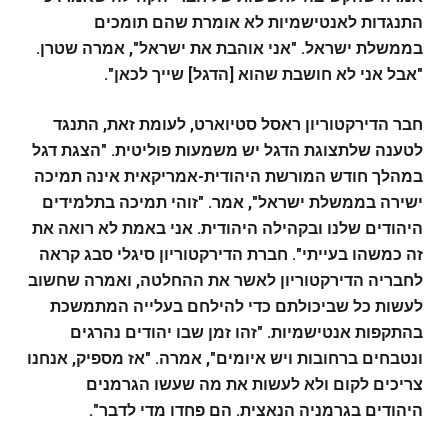
התנגדות לאנטישמיות לא אומרת שהם תומכים
בממשלת ישראל. "אני אוהבת את ישראל", אמרה שטרן.
"אבל אני לא חושבת שהוא [הדגל] שייך לכאן".
חבר הדירקטוריון ראסל סטיוארט, לעומת זאת, התנגד
לטענה שלתצוגת הדגל יש משמעות פוליטית. "הצגת דגל
במהלך חודש המורשת היהודית-אמריקאית אינה תמיכה
ישירה בממשלת ישראל", אמר. "זוהי תמיכה בתלמידים
היהודים שלנו ובקהילה היהודית. אני באמת לא רואה את
זה כמשהו בעייתי".
חברת הדירקטוריון סיגלי סבג קראה
לחבריה הדירקטוריון לאשר את ההחלטה, ואמרה שחשוב
לעשות כל שביכולתם כדי להילחם בעלייה המתמשכת
בהתקפות אנטישמיות. "זהו זמן שבו יהודים נהרגים
ונטבחים ברחובות ויש איומים", אמרה. "אז מספיק, אנחנו
צריכים לקום ולא לעשות את מה שעשו הגרמנים
היהודים בגרמניה הנאצית. הם פחדו מדי לדבר".