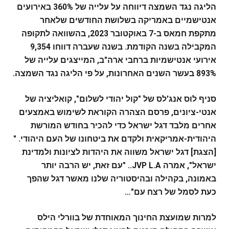
הליגה נגד השמצה דיווחה על עלייה של 360% באירועים
אנטישמיים באמריקה בשלושת החודשים שלאחר
מתקפת חמאס ב-7 באוקטובר 2023, בהשוואה לתקופה
המקבילה בשנה הקודמת. בשנה שעברה דווחו 9,354
אירועי אנטישמיות ברחבי ארה"ב, המייצגים עלייה של
893% בעשר השנים האחרונות, על פי הליגה נגד השמצה.
סניף לוס אנג'לס של "קול יהודי לשלום", קואליציה של
אנטי-ציונים, פרסם הצהרה הקוראת לשימוש באמצעים
אחרים מלבד דגל ישראל כדי להכיר בחודש המורשת
היהודית-אמריקאית ולקדם את ביטחונו של העם היהודי. "
[הצגת] דגל ישראל משווה את היהדות לציונות ולמדינת
ישראל", אמרה JVP L.A.. "עם זאת, יש הרבה יותר
באמונה, בקהילה ובהיסטוריה שלנו מאשר דגל שהפך
כעת לסמל של רצח עם"…
למרות שמועצת החינוך המאוחדת של בוורלי הילס