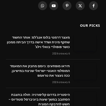
WhatsApp
YouTube
Pinterest
X
Facebook
(Twitter)
OUR PICKS
מעצר דרמטי בלוס אנג'לס: אותר החשוד
שתקף מינית ושדד אישה בדרך הביתה ממכון
כושר פופולרי בואלי וילג'
6 באוגוסט 2026
תיראו מופתעים: ניוסם מחבק את המועמד
המוסלמי האנטי-ישראלי שניצח במישיגן;
ככה נעצור את טראמפ
6 באוגוסט 2026
היסטריה בדרום קליפורניה: חולה בחצבת
הסתובב במשך שעות ביוניברסל סטודיוס –
חשש להדבקה המונית