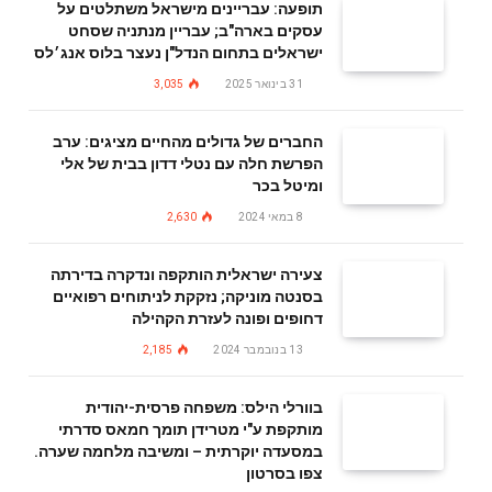
תופעה: עבריינים מישראל משתלטים על
עסקים בארה"ב; עבריין מנתניה שסחט
ישראלים בתחום הנדל"ן נעצר בלוס אנג׳לס
31 בינואר 2025
3,035
החברים של גדולים מהחיים מציגים: ערב
הפרשת חלה עם נטלי דדון בבית של אלי
ומיטל בכר
8 במאי 2024
2,630
צעירה ישראלית הותקפה ונדקרה בדירתה
בסנטה מוניקה; נזקקת לניתוחים רפואיים
דחופים ופונה לעזרת הקהילה
13 בנובמבר 2024
2,185
בוורלי הילס: משפחה פרסית-יהודית
מותקפת ע"י מטרידן תומך חמאס סדרתי
במסעדה יוקרתית – ומשיבה מלחמה שערה.
צפו בסרטון