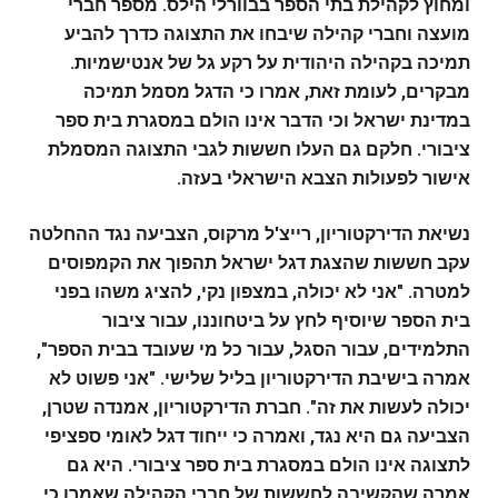
ומחוץ לקהילת בתי הספר בבוורלי הילס. מספר חברי
מועצה וחברי קהילה שיבחו את התצוגה כדרך להביע
תמיכה בקהילה היהודית על רקע גל של אנטישמיות.
מבקרים, לעומת זאת, אמרו כי הדגל מסמל תמיכה
במדינת ישראל וכי הדבר אינו הולם במסגרת בית ספר
ציבורי. חלקם גם העלו חששות לגבי התצוגה המסמלת
אישור לפעולות הצבא הישראלי בעזה.
נשיאת הדירקטוריון, רייצ'ל מרקוס, הצביעה נגד ההחלטה
עקב חששות שהצגת דגל ישראל תהפוך את הקמפוסים
למטרה. "אני לא יכולה, במצפון נקי, להציג משהו בפני
בית הספר שיוסיף לחץ על ביטחוננו, עבור ציבור
התלמידים, עבור הסגל, עבור כל מי שעובד בבית הספר",
אמרה בישיבת הדירקטוריון בליל שלישי. "אני פשוט לא
יכולה לעשות את זה".
חברת הדירקטוריון, אמנדה שטרן,
הצביעה גם היא נגד, ואמרה כי ייחוד דגל לאומי ספציפי
לתצוגה אינו הולם במסגרת בית ספר ציבורי. היא גם
אמרה שהקשיבה לחששות של חברי הקהילה שאמרו כי